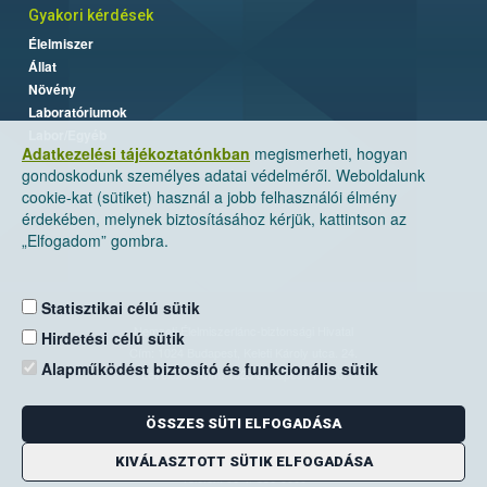
Gyakori kérdések
Élelmiszer
Állat
Növény
Laboratóriumok
Labor/Egyéb
Adatkezelési tájékoztatónkban
megismerheti, hogyan
gondoskodunk személyes adatai védelméről. Weboldalunk
cookie-kat (sütiket) használ a jobb felhasználói élmény
érdekében, melynek biztosításához kérjük, kattintson az
„Elfogadom” gombra.
Statisztikai célú sütik
Nemzeti Élelmiszerlánc-biztonsági Hivatal
Hirdetési célú sütik
Cím: 1024 Budapest, Keleti Károly utca. 24.
Alapműködést biztosító és funkcionális sütik
Levelezési cím: 1525 Budapest. Pf. 30.
ÖSSZES SÜTI ELFOGADÁSA
E-mail:
ugyfelszolgalat@nebih.gov.hu
Zöld szám: 06-80/263-244
KIVÁLASZTOTT SÜTIK ELFOGADÁSA
Telefon: 06-1/ 336-9000