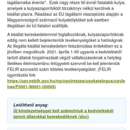
tagállamaiba évente*. Ezek nagy része fél évnél fiatalabb kutya,
amelyek a kutyaszaporítóktól törzskönyv nélkül kerülnek a
kisállat piacra. Ráadásul az EU tagállami visszajelzés alapján a
Magyarországról származó kutyakölyköket sok esetben
illegálisan és túl fiatalon szállítják.
A kisállat kereskedelemmel foglalkozóknak, kutyaszaporítóknak
eddig nem kellett bejelenteniük tevékenységüket a hatóságnak.
Az illegális kisállat kereskedelem felszámolása érdekében ez a
jövőben megváltozik. 2021. április 1-től ugyanis a kedvtelésből
tartott állatok forgalmazását végző vállalkozásoknak a helyileg
illetékes élelmiszerlánc-felügyeleti szervnél be kell jelenteniük
FELIR azonosító szám köteles tevékenységüket. (FELIR
ügyintézési link:
https://upr.nebih.gov.hu/ng/ugyintezes/ugykatalogus/ugyle
iras/F0001-S0051-U0005
)
Letölthető anyag
:
Új kötelezettséggel kell számolniuk a kedvtelésből
tartott állatokkal kereskedőknek (doc)