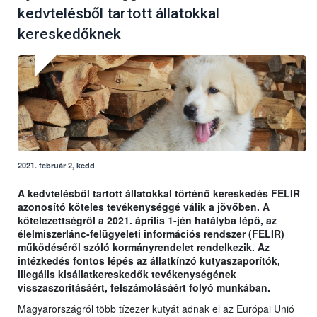
kedvtelésből tartott állatokkal
kereskedőknek
2021. február 2, kedd
A kedvtelésből tartott állatokkal történő kereskedés FELIR
azonosító köteles tevékenységgé válik a jövőben. A
kötelezettségről a 2021. április 1-jén hatályba lépő, az
élelmiszerlánc-felügyeleti információs rendszer (FELIR)
működéséről szóló kormányrendelet rendelkezik. Az
intézkedés fontos lépés az állatkínzó kutyaszaporítók,
illegális kisállatkereskedők tevékenységének
visszaszorításáért, felszámolásáért folyó munkában.
Magyarországról több tízezer kutyát adnak el az Európai Unió