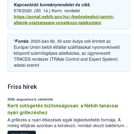
Kapcsolódó kormányrendelet és cikk
:
578/2020. (XII. 14.) Korm. rendelet
https://portal.nebih.gov.hu/-/kedvtelesbol-tartott-
allatok-utaztatasara-vonatkozo-tajekoztato
*Forrás
: 2020-ban kb. 30 ezer kutya volt érintett az
Európai Unión belüli élőállat szállításokat nyomonkövető
központi számítógépes adatbázisa, az úgynevezett
TRACES rendszer (TRAde Control and Expert System)
adatai szerint
Friss hírek
2026. augusztus 6, csütörtök
Kerti sütögetés biztonságosan: a Nébih tanácsai
nyári grillezéshez
A grillezés a nyári étkezések egyik legkedveltebb formája. A
meleg időjárás azonban a kórokozó, romlást okozó baktériumok
gyorsabb szaporodásának is kedvez. A szabadtéri sütögetés