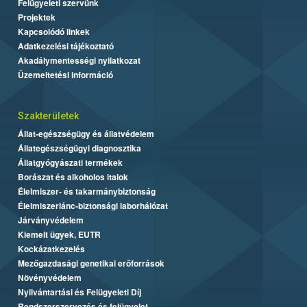
Felügyeleti szervünk
Projektek
Kapcsolódó linkek
Adatkezelési tájékoztató
Akadálymentességi nyilatkozat
Üzemeltetési információ
Szakterületek
Állat-egészségügy és állatvédelem
Állategészségügyi diagnosztika
Állatgyógyászati termékek
Borászat és alkoholos italok
Élelmiszer- és takarmánybiztonság
Élelmiszerlánc-biztonsági laborhálózat
Járványvédelem
Kiemelt ügyek, EUTR
Kockázatkezelés
Mezőgazdasági genetikai erőforrások
Növényvédelem
Nyilvántartási és Felügyeleti Díj
Rendszerszervezés és felügyelet