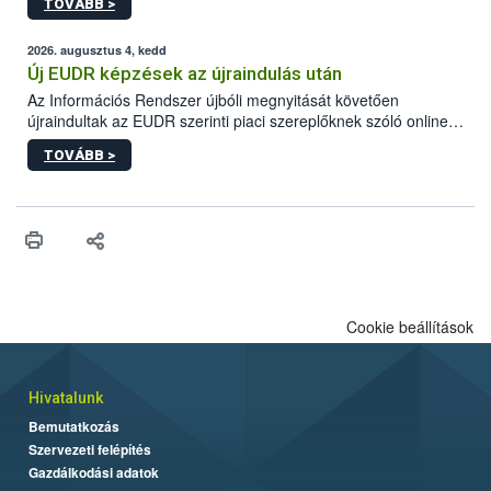
TOVÁBB >
ezért nem csupán a megfelelő sütési technikáról szól: legalább
ilyen fontos az alapanyagok biztonságos kezelése, az alapvető
higiéniai szabályok betartása, a megfelelő hőkezelés, valamint a
2026. augusztus 4, kedd
maradékok szakszerű tárolása. A Nemzeti Élelmiszerlánc-
Új EUDR képzések az újraindulás után
biztonsági Hivatal (Nébih) Oktatási Programja összegyűjtötte a
Az Információs Rendszer újbóli megnyitását követően
biztonságos grillezés legfontosabb tudnivalóit.
újraindultak az EUDR szerinti piaci szereplőknek szóló online
képzések.
TOVÁBB >
Cookie beállítások
Hivatalunk
Bemutatkozás
Szervezeti felépítés
Gazdálkodási adatok