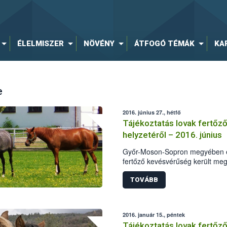
ÉLELMISZER
NÖVÉNY
ÁTFOGÓ TÉMÁK
KA
e
2016. június 27., hétfő
Tájékoztatás lovak fertőz
helyzetéről – 2016. június
Győr-Moson-Sopron megyében eg
fertőző kevésvérűség került meg
TOVÁBB
2016. január 15., péntek
Tájékoztatás lovak fertőz