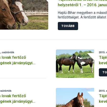
helyzetéről 1. – 2016. janu
Hajdú-Bihar megyében a második
fertőzöttséget. A fertőzött állatot 
TOVÁBB
, csütörtök
2015. 
 lovak fertőző
Tájé
gének járványügyi
kevé
2. – 2015. december
hely
TO
 csütörtök
2015. 
 lovak fertőző
Tájé
gének járványügyi
kevé
– 2015. október
hely