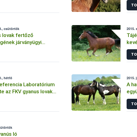
TO
., csütörtök
2015. 
 lovak fertőző
Tájé
gének járványügyi
kevé
2. – 2015. szeptember
hely
TO
., hétfő
2015. 
eferencia Laboratórium
A ha
e az FKV gyanus lovak
együ
gét
egé
TO
sütörtök
anús ló