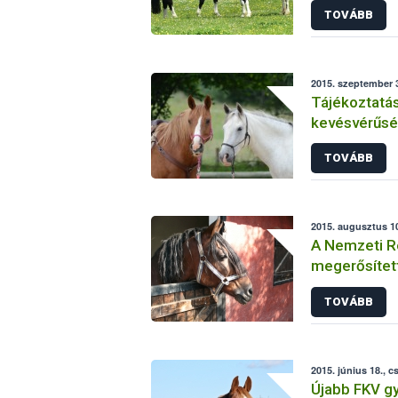
TOVÁBB
2015. szeptember 3
Tájékoztatás
kevésvérűsé
helyzetéről 
TOVÁBB
2015. augusztus 10
A Nemzeti R
megerősített
fertőzöttsé
TOVÁBB
2015. június 18., c
Újabb FKV gy