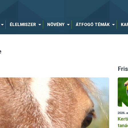
ÉLELMISZER
NÖVÉNY
ÁTFOGÓ TÉMÁK
KA
e
Fris
2026. 
Kert
taná