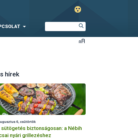
PCSOLAT
s hírek
augusztus 6, csütörtök
i sütögetés biztonságosan: a Nébih
csai nyári grillezéshez