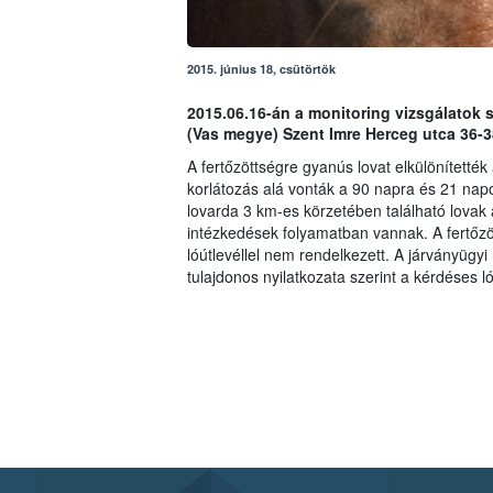
2015. június 18, csütörtök
2015.06.16-án a monitoring vizsgálatok s
(Vas megye) Szent Imre Herceg utca 36-38
A fertőzöttségre gyanús lovat elkülönítették 
korlátozás alá vonták a 90 napra és 21 napon
lovarda 3 km-es körzetében található lovak 
intézkedések folyamatban vannak. A fertőzöt
lóútlevéllel nem rendelkezett. A járványügy
tulajdonos nyilatkozata szerint a kérdéses 