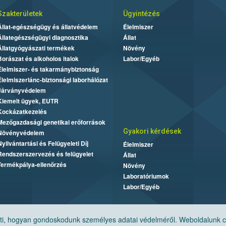
Szakterületek
Ügyintézés
Állat-egészségügy és állatvédelem
Élelmiszer
Állategészségügyi diagnosztika
Állat
Állatgyógyászati termékek
Növény
Borászat és alkoholos italok
Labor/Egyéb
Élelmiszer- és takarmánybiztonság
Élelmiszerlánc-biztonsági laborhálózat
Járványvédelem
Kiemelt ügyek, EUTR
Kockázatkezelés
Mezőgazdasági genetikai erőforrások
Gyakori kérdések
Növényvédelem
Nyilvántartási és Felügyeleti Díj
Élelmiszer
Rendszerszervezés és felügyelet
Állat
Termékpálya-ellenőrzés
Növény
Laboratóriumok
Labor/Egyéb
, hogyan gondoskodunk személyes adatai védelméről. Weboldalunk cook