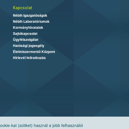
Kapcsolat
Nébih Igazgatóságok
Nébih Laboratóriumok
Kormányhivatalok
Sajtókapcsolat
Ügyfélszolgálat
Hatósági jogsegély
Élelmiszermentő Központ
Hírlevél feliratkozás
ie-kat (sütiket) használ a jobb felhasználói