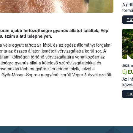
A gri
formá
romlá
TO
szapo
sütög
orán újabb fertőzöttségre gyanús állatot találtak, Vép
techni
. szám alatti telephelyen.
alapa
higié
a vele együtt tartott 21 lótól, és az egész állományt forgalmi
hőkez
ta az összes állaton ismételt vérvizsgálatra kerül sor. A
tárol
állami költségen történő vérvizsgálatára vonatkozóan az
Hivat
tségre gyanús állat a kötelező szűrővizsgálatokkal és
2026. 
a biz
i nyomozás több megyére kiterjedően folyik, mivel a
Új E
ló Győr-Moson-Sopron megyéből került Vépre 3 évvel ezelőtt.
Az In
követ
szere
TO