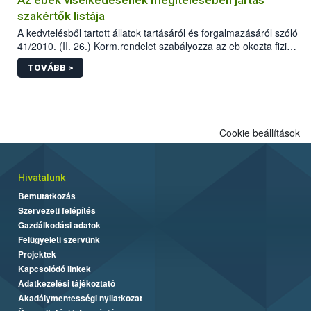
szakértők listája
A kedvtelésből tartott állatok tartásáról és forgalmazásáról szóló
41/2010. (II. 26.) Korm.rendelet szabályozza az eb okozta fizikai
sérülés, illetve ennek veszélye keletkezésekor felmerülő
TOVÁBB >
hatósági feladatokat, valamint a veszélyes eb tartását és annak
engedélyezését. Ezen eljárások során szükség esetén be kell
vonni az ebek viselkedésének megítélésében jártas szakértőt.
Cookie beállítások
Hivatalunk
Bemutatkozás
Szervezeti felépítés
Gazdálkodási adatok
Felügyeleti szervünk
Projektek
Kapcsolódó linkek
Adatkezelési tájékoztató
Akadálymentességi nyilatkozat