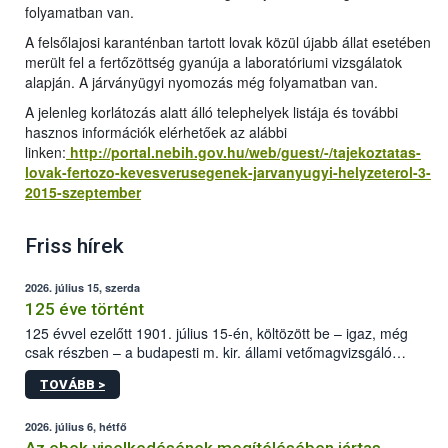
folyamatban van.
A felsőlajosi karanténban tartott lovak közül újabb állat esetében
merült fel a fertőzöttség gyanúja a laboratóriumi vizsgálatok
alapján. A járványügyi nyomozás még folyamatban van.
A jelenleg korlátozás alatt álló telephelyek listája és további
hasznos információk elérhetőek az alábbi
linken:
http://portal.nebih.gov.hu/web/guest/-/tajekoztatas-
lovak-fertozo-kevesverusegenek-jarvanyugyi-helyzeterol-3-
2015-szeptember
Friss hírek
2026. július 15, szerda
125 éve történt
125 évvel ezelőtt 1901. július 15-én, költözött be – igaz, még
csak részben – a budapesti m. kir. állami vetőmagvizsgáló
állomás a Kis Rókus utca 15. szám alatti, Czigler Győző által
TOVÁBB >
tervezett új épületébe.
2026. július 6, hétfő
Az ebek viselkedésének megítélésében jártas