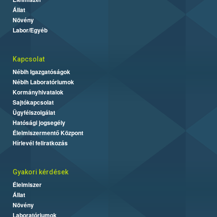
Állat
Növény
Labor/Egyéb
Kapcsolat
Nébih Igazgatóságok
Nébih Laboratóriumok
Kormányhivatalok
Sajtókapcsolat
Ügyfélszolgálat
Hatósági jogsegély
Élelmiszermentő Központ
Hírlevél feliratkozás
Gyakori kérdések
Élelmiszer
Állat
Növény
Laboratóriumok