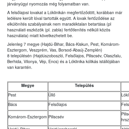
járványügyi nyomozás még folyamatban van.
A felsőlajosi lovakat a Lóklinikán megfertőződött, korábban már
leölésre került lóval tartották együtt. A lovak fertőződése az
elkülönítés szabályainak nem maradéktalan betartása (pl
használati eszközök (pl. zabla) fertőtlenítés nélküli közös
használata) miatt következhetett be.
Jelenleg 7 megye (Hajdú-Bihar, Bács-Kiskun, Pest, Komárom-
Esztergom, Veszprém, Vas, Borsod-Abaúj-Zemplén)
8 településén (Hajdúszoboszló, Felsőlajos, Piliscsév, Olaszfalu,
Berhida, Vilonya, Vép, Encs) és a Lóklinika kólikás istállójában
van karantén.
Megye
Település
Pest
Üllő
Lókl
Bács
Felsőlajos
Fels
Pili
Komárom-Esztergom
Piliscsév
hrsz