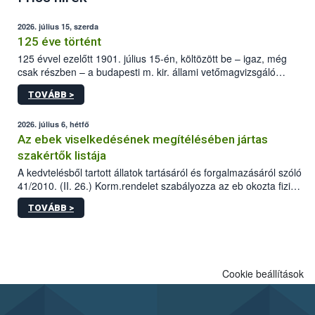
2026. július 15, szerda
125 éve történt
125 évvel ezelőtt 1901. július 15-én, költözött be – igaz, még
csak részben – a budapesti m. kir. állami vetőmagvizsgáló
állomás a Kis Rókus utca 15. szám alatti, Czigler Győző által
TOVÁBB >
tervezett új épületébe.
2026. július 6, hétfő
Az ebek viselkedésének megítélésében jártas
szakértők listája
A kedvtelésből tartott állatok tartásáról és forgalmazásáról szóló
41/2010. (II. 26.) Korm.rendelet szabályozza az eb okozta fizikai
sérülés, illetve ennek veszélye keletkezésekor felmerülő
TOVÁBB >
hatósági feladatokat, valamint a veszélyes eb tartását és annak
engedélyezését. Ezen eljárások során szükség esetén be kell
vonni az ebek viselkedésének megítélésében jártas szakértőt.
Cookie beállítások