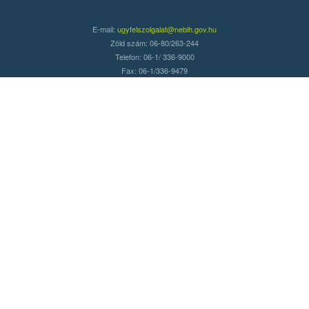
E-mail:
ugyfelszolgalat@nebih.gov.hu
Zöld szám: 06-80/263-244
Telefon: 06-1/ 336-9000
Fax: 06-1/336-9479