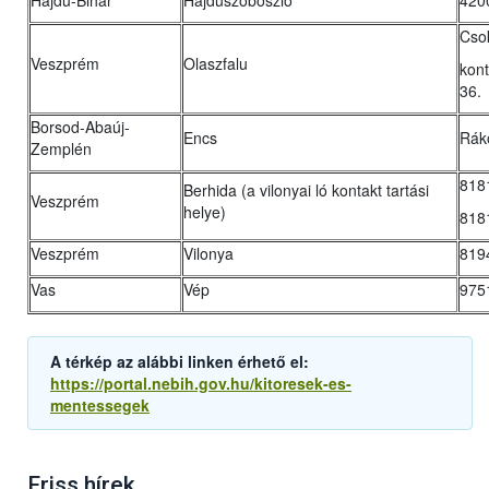
Hajdú-Bihar
Hajdúszoboszló
420
Csok
Veszprém
Olaszfalu
kont
36.
Borsod-Abaúj-
Encs
Rákó
Zemplén
8181
Berhida (a vilonyai ló kontakt tartási
Veszprém
helye)
8181
Veszprém
Vilonya
8194
Vas
Vép
9751
A térkép az alábbi linken érhető el:
https://portal.nebih.gov.hu/kitoresek-es-
mentessegek
Friss hírek