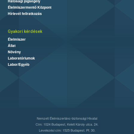
Hatósági jogsegély
Élelmiszermentő Központ
Hírlevél feliratkozás
Gyakori kérdések
Élelmiszer
Állat
Növény
Laboratóriumok
Labor/Egyéb
Nemzeti Élelmiszerlánc-biztonsági Hivatal
Cím: 1024 Budapest, Keleti Károly utca. 24.
Levelezési cím: 1525 Budapest. Pf. 30.