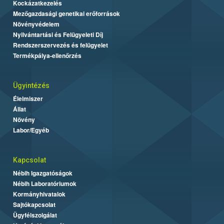
Kockázatkezelés
Mezőgazdasági genetikai erőforrások
Növényvédelem
Nyilvántartási és Felügyeleti Díj
Rendszerszervezés és felügyelet
Termékpálya-ellenőrzés
Ügyintézés
Élelmiszer
Állat
Növény
Labor/Egyéb
Kapcsolat
Nébih Igazgatóságok
Nébih Laboratóriumok
Kormányhivatalok
Sajtókapcsolat
Ügyfélszolgálat