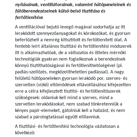
nyílásainak, ventillátorainak, valamint hűtőpaneleinek és
fűtőberendezéseinek külső-belső tisztítása és
fertőtlenítése
A ventillációval bejutó levegő magával sodorhatja az itt
lerakódott szennyezőanyagokat és kórokozókat, és gyorsan
befertőzheti a nemrég kitisztított és fertőtlenített ólat. A
fentebb leírt általános tisztítási és fertőtlenítési módszerek
itt is alkalmazhatóak, de a változatos és ötletes mérnöki
technológiák gyakran nem foglalkoznak a berendezések
könnyű tisztíthatóságával és fertőtleníthetőségével (pl.
padlás-szellőzés, megközelíthetetlen padlással). A nagy
felületű hűtőpaneleken gyorsan lerakódó por, szerves- és
szervetlen (vízkő) eltömődések eltávolításához kifejezetten
erre a célra kifejlesztett tisztító- és fertőtlenítőszerek
szükségesek: oldaniuk kell mind a szerves, mind a
szervetlen lerakódásokat, nem szabad tönkretenniük a
kényes papír-elemeket, gátolniuk kell a habzást, és nem
szabad a párologtatással együtt elillanniuk.
A tisztítási- és fertőtlenítési technológia vázlatosan a
következő: