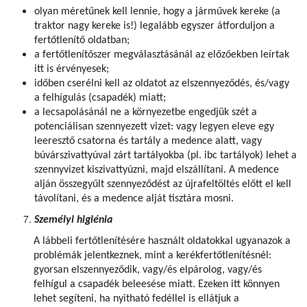
olyan méretűnek kell lennie, hogy a járművek kereke (a
traktor nagy kereke is!) legalább egyszer átforduljon a
fertőtlenítő oldatban;
a fertőtlenítőszer megválasztásánál az előzőekben leírtak
itt is érvényesek;
időben cserélni kell az oldatot az elszennyeződés, és/vagy
a felhígulás (csapadék) miatt;
a lecsapolásánál ne a környezetbe engedjük szét a
potenciálisan szennyezett vizet: vagy legyen eleve egy
leeresztő csatorna és tartály a medence alatt, vagy
búvárszivattyúval zárt tartályokba (pl. ibc tartályok) lehet a
szennyvizet kiszivattyúzni, majd elszállítani. A medence
alján összegyűlt szennyeződést az újrafeltöltés előtt el kell
távolítani, és a medence alját tisztára mosni.
Személyi higiénia
A lábbeli fertőtlenítésére használt oldatokkal ugyanazok a
problémák jelentkeznek, mint a kerékfertőtlenítésnél:
gyorsan elszennyeződik, vagy/és elpárolog, vagy/és
felhígul a csapadék beleesése miatt. Ezeken itt könnyen
lehet segíteni, ha nyitható fedéllel is ellátjuk a