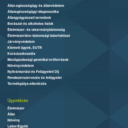
Állat-egészségügy és állatvédelem
Állategészségügyi diagnosztika
Állatgyógyászati termékek
Borászat és alkoholos italok
Élelmiszer- és takarmánybiztonság
Élelmiszerlánc-biztonsági laborhálózat
Járványvédelem
Kiemelt ügyek, EUTR
Kockázatkezelés
Mezőgazdasági genetikai erőforrások
Növényvédelem
Nyilvántartási és Felügyeleti Díj
Rendszerszervezés és felügyelet
Termékpálya-ellenőrzés
Ügyintézés
Élelmiszer
Állat
Növény
Labor/Egyéb