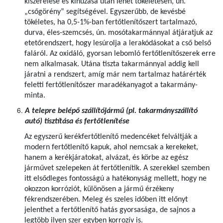
kiszerelése és kihúzása után lehet tökéletesen, ún.
„csőgörény” segítségével. Egyszerűbb, de kevésbé
tökéletes, ha 0,5-1%-ban fertőtlenítőszert tartalmazó,
durva, éles-szemcsés, ún. mosótakarmánnyal átjáratjuk az
etetőrendszert, hogy lesúrolja a lerakódásokat a cső belső
faláról. Az oxidáló, gyorsan lebomló fertőtlenítőszerek erre
nem alkalmasak. Utána tiszta takarmánnyal addig kell
járatni a rendszert, amíg már nem tartalmaz határérték
feletti fertőtlenítőszer maradékanyagot a takarmány-
minta.
A telepre belépő szállítójármű (pl. takarmányszállító
autó) tisztítása és fertőtlenítése
Az egyszerű kerékfertőtlenítő medencéket felváltják a
modern fertőtlenítő kapuk, ahol nemcsak a kerekeket,
hanem a kerékjáratokat, alvázat, és körbe az egész
járművet szelepeken át fertőtlenítik. A szerekkel szemben
itt elsődleges fontosságú a hatékonyság mellett, hogy ne
okozzon korróziót, különösen a jármű érzékeny
fékrendszerében. Meleg és szeles időben itt előnyt
jelenthet a fertőtlenítő hatás gyorsasága, de sajnos a
legtöbb ilyen szer egyben korrozív is.