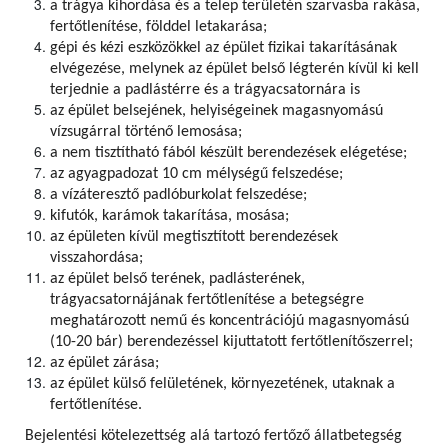
a trágya kihordása és a telep területén szarvasba rakása,
fertőtlenítése, földdel letakarása;
gépi és kézi eszközökkel az épület fizikai takarításának
elvégezése, melynek az épület belső légterén kívül ki kell
terjednie a padlástérre és a trágyacsatornára is
az épület belsejének, helyiségeinek magasnyomású
vízsugárral történő lemosása;
a nem tisztítható fából készült berendezések elégetése;
az agyagpadozat 10 cm mélységű felszedése;
a vízáteresztő padlóburkolat felszedése;
kifutók, karámok takarítása, mosása;
az épületen kívül megtisztított berendezések
visszahordása;
az épület belső terének, padlásterének,
trágyacsatornájának fertőtlenítése a betegségre
meghatározott nemű és koncentrációjú magasnyomású
(10-20 bár) berendezéssel kijuttatott fertőtlenítőszerrel;
az épület zárása;
az épület külső felületének, környezetének, utaknak a
fertőtlenítése.
Bejelentési kötelezettség alá tartozó fertőző állatbetegség