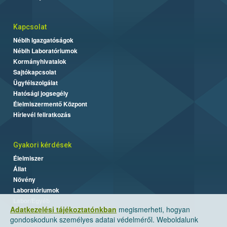
Kapcsolat
Nébih Igazgatóságok
Nébih Laboratóriumok
Kormányhivatalok
Sajtókapcsolat
Ügyfélszolgálat
Hatósági jogsegély
Élelmiszermentő Központ
Hírlevél feliratkozás
Gyakori kérdések
Élelmiszer
Állat
Növény
Laboratóriumok
Labor/Egyéb
Adatkezelési tájékoztatónkban
megismerheti, hogyan
gondoskodunk személyes adatai védelméről. Weboldalunk