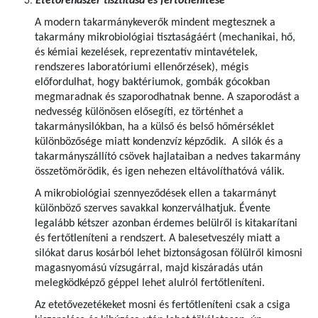
Etetőrendszer tisztítása és fertőtlenítése
A modern takarmánykeverők mindent megtesznek a
takarmány mikrobiológiai tisztaságáért (mechanikai, hő,
és kémiai kezelések, reprezentatív mintavételek,
rendszeres laboratóriumi ellenőrzések), mégis
előfordulhat, hogy baktériumok, gombák gócokban
megmaradnak és szaporodhatnak benne. A szaporodást a
nedvesség különösen elősegíti, ez történhet a
takarmánysilókban, ha a külső és belső hőmérséklet
különbözősége miatt kondenzvíz képződik. A silók és a
takarmányszállító csövek hajlataiban a nedves takarmány
összetömörödik, és igen nehezen eltávolíthatóvá válik.
A mikrobiológiai szennyeződések ellen a takarmányt
különböző szerves savakkal konzerválhatjuk. Évente
legalább kétszer azonban érdemes belülről is kitakarítani
és fertőtleníteni a rendszert. A balesetveszély miatt a
silókat darus kosárból lehet biztonságosan fölülről kimosni
magasnyomású vízsugárral, majd kiszáradás után
melegködképző géppel lehet alulról fertőtleníteni.
Az etetővezetékeket mosni és fertőtleníteni csak a csiga