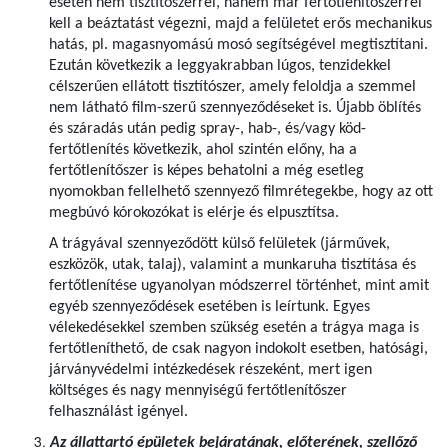
esetén nem tisztítószerrel, hanem már fertőtlenítőszerrel
kell a beáztatást végezni, majd a felületet erős mechanikus
hatás, pl. magasnyomású mosó segítségével megtisztítani.
Ezután következik a leggyakrabban lúgos, tenzidekkel
célszerűen ellátott tisztítószer, amely feloldja a szemmel
nem látható film-szerű szennyeződéseket is. Újabb öblítés
és száradás után pedig spray-, hab-, és/vagy köd-
fertőtlenítés következik, ahol szintén előny, ha a
fertőtlenítőszer is képes behatolni a még esetleg
nyomokban fellelhető szennyező filmrétegekbe, hogy az ott
megbúvó kórokozókat is elérje és elpusztítsa.
A trágyával szennyeződött külső felületek (járművek,
eszközök, utak, talaj), valamint a munkaruha tisztítása és
fertőtlenítése ugyanolyan módszerrel történhet, mint amit
egyéb szennyeződések esetében is leírtunk. Egyes
vélekedésekkel szemben szükség esetén a trágya maga is
fertőtleníthető, de csak nagyon indokolt esetben, hatósági,
járványvédelmi intézkedések részeként, mert igen
költséges és nagy mennyiségű fertőtlenítőszer
felhasználást igényel.
Az állattartó épületek bejáratának, előterének, szellőző