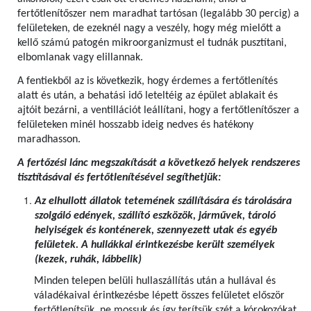
fertőtlenítőszer nem maradhat tartósan (legalább 30 percig) a
felületeken, de ezeknél nagy a veszély, hogy még mielőtt a
kellő számú patogén mikroorganizmust el tudnák pusztítani,
elbomlanak vagy elillannak.
A fentiekből az is következik, hogy érdemes a fertőtlenítés
alatt és után, a behatási idő leteltéig az épület ablakait és
ajtóit bezárni, a ventillációt leállítani, hogy a fertőtlenítőszer a
felületeken minél hosszabb ideig nedves és hatékony
maradhasson.
A fertőzési lánc megszakítását a következő helyek rendszeres
tisztításával és fertőtlenítésével segíthetjük:
Az elhullott állatok tetemének szállítására és tárolására
szolgáló edények, szállító eszközök, járművek, tároló
helyiségek és konténerek, szennyezett utak és egyéb
felületek. A hullákkal érintkezésbe került személyek
(kezek, ruhák, lábbelik)
Minden telepen belüli hullaszállítás után a hullával és
váladékaival érintkezésbe lépett összes felületet először
fertőtlenítsük, ne mossuk és így terítsük szét a kórokozókat