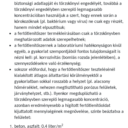
biztonsági adatlapját és törzskönyvi engedélyét, továbbá a
törzskönyvi engedélyben szereplő legmagasabb
koncentrációban használjuk a szert, hogy ennek során a
kórokozóknak (pl. baktérium vagy vírus) ne csak egy részét,
hanem mindet elpusztítsuk;
a fertőtlenítőszer termékleírásában csak a törzskönyvben
meghatározott adatok szerepelhetnek;
a fertőtlenítőszernek a laboratóriumi hatékonyságon kívül
egyéb, a gyakorlat szempontjából fontos tulajdonságait is
nézni kell: pl. korrozivitás (bomlás rozsda jelenlétében), a
szennyeződésekre való érzékenység;
sokszor előfordul, hogy a fertőtlenítőszer tesztelésénél
kialakított átlagos állattartási körülményektől a
gyakorlatban sokkal rosszabb a helyzet (pl. alacsony
hőmérséklet, nehezen megtisztítható porózus felületek,
járványhelyzet, stb.). Ilyenkor megduplázható a
törzskönyvben szereplő legmagasabb koncentráció,
azonban eredményesebb a hígított fertőtlenítőoldat
kijuttatott mennyiségének megnövelése, szinte beáztatva a
felületet:
2
beton, aszfalt: 0,4 liter/m