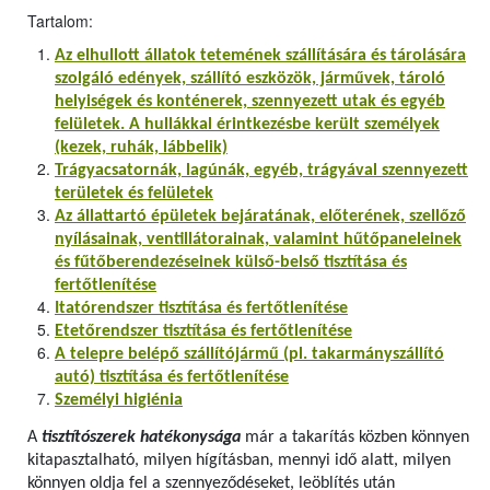
Tartalom:
Az elhullott állatok tetemének szállítására és tárolására
szolgáló edények, szállító eszközök, járművek, tároló
helyiségek és konténerek, szennyezett utak és egyéb
felületek. A hullákkal érintkezésbe került személyek
(kezek, ruhák, lábbelik)
Trágyacsatornák, lagúnák, egyéb, trágyával szennyezett
területek és felületek
Az állattartó épületek bejáratának, előterének, szellőző
nyílásainak, ventillátorainak, valamint hűtőpaneleinek
és fűtőberendezéseinek külső-belső tisztítása és
fertőtlenítése
Itatórendszer tisztítása és fertőtlenítése
Etetőrendszer tisztítása és fertőtlenítése
A telepre belépő szállítójármű (pl. takarmányszállító
autó) tisztítása és fertőtlenítése
Személyi higiénia
A
tisztítószerek hatékonysága
már a takarítás közben könnyen
kitapasztalható, milyen hígításban, mennyi idő alatt, milyen
könnyen oldja fel a szennyeződéseket, leöblítés után