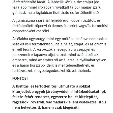
lábfertőtlenítő ládát. A lábbelik közül a simatalpú (de
legalább minél ritkábban rovátkált talpú) magas szárú
gumicsizma a legjobban tisztítható és fertőtleníthető.
A gumicsizma száránál lejjebb érő, időben tisztított és
fertőtlenített köpenyt érdemes ólanként vagy/és termelési
csoportonként cserélni.
Az ólakba ugyanúgy, mint egy műtőbe belépve nemcsak a
kezeket kell fertőtleníteni, de a hajat, szájat, és az orrot is
el kell fedni. A kórokozók a levegő apró cseppjei és
porszemeire tapadva átjuthatnak mind az állatról az
emberre, mind az emberről az állatra, a nyálkahártyákon
és a hajon hosszabb ideig is megtelepedhetnek, és
fertőzéseket, megbetegedéseket közvetíthetnek.
FONTOS!
A tisztítási és fertőtlenítési útmutató a sokkal
kiterjedtebb egyéb járványvédelmi intézkedéseket (pl.
fekete-fehér rendszer, egyszerre be- és kitelepítés,
rágcsálók, rovarok, vadmadarak elleni védekezés, stb.)
nem helyettesíti, hanem csak kiegészíti.