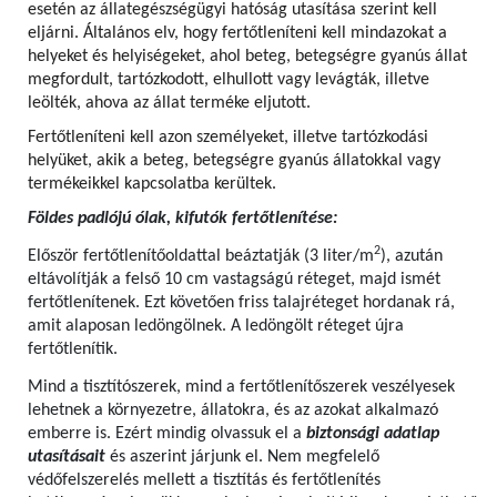
esetén az állategészségügyi hatóság utasítása szerint kell
eljárni. Általános elv, hogy fertőtleníteni kell mindazokat a
helyeket és helyiségeket, ahol beteg, betegségre gyanús állat
megfordult, tartózkodott, elhullott vagy levágták, illetve
leölték, ahova az állat terméke eljutott.
Fertőtleníteni kell azon személyeket, illetve tartózkodási
helyüket, akik a beteg, betegségre gyanús állatokkal vagy
termékeikkel kapcsolatba kerültek.
Földes padlójú ólak, kifutók fertőtlenítése:
2
Először fertőtlenítőoldattal beáztatják (3 liter/m
), azután
eltávolítják a felső 10 cm vastagságú réteget, majd ismét
fertőtlenítenek. Ezt követően friss talajréteget hordanak rá,
amit alaposan ledöngölnek. A ledöngölt réteget újra
fertőtlenítik.
Mind a tisztítószerek, mind a fertőtlenítőszerek veszélyesek
lehetnek a környezetre, állatokra, és az azokat alkalmazó
emberre is. Ezért mindig olvassuk el a
biztonsági adatlap
utasításait
és aszerint járjunk el. Nem megfelelő
védőfelszerelés mellett a tisztítás és fertőtlenítés