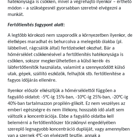
hatékonysága is csökken, mivel a végrehajtó ilyenkor – érthető
módon – a szükségesnél gyorsabban szeretné elvégezni a
munkát.
Fertőtlenítés fagypont alatt:
A legtöbb kórokozó nem szaporodik a környezetben ilyenkor, de
életképes maradhat és behurcolva a melegebb ólakba (pl.
lábbelivel, rágcsálók által) fertőzéseket okozhat. Bár a
hőmérséklet csökkenésével a fertőtlenítés hatékonysága is
csökken, sokszor megkerülhetetlen a külső kerék- és
lábfertőtlenítők használata, valamint a szennyeződött külső
utak, gépek, szállító eszközök, felhajtók stb. fertőtlenítése a
fagyos időjárás ellenére.
Ilyenkor először elkészítjük a hőmérséklettől függően a
fagyálló oldatot: -5°C-ig 15%-ban, -10°C-ig 25%-ban, -20°C-ig
40%-ban tartalmazzon propilén-glikolt. Ez nem veszélyes az
emberi egészségre és nem illékony, hosszabb idő alatt sem
változik a koncentrációja. Ebbe a fagyálló oldatba kell
belemérni a fertőtlenítőszer törzskönyvi engedélyében
szereplő legnagyobb koncentráció dupláját, vagy amennyiben
van a szernek 4°C-on elvégzett tesztje, annak a