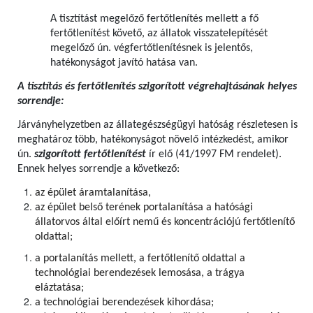
A tisztítást megelőző fertőtlenítés mellett a fő
fertőtlenítést követő, az állatok visszatelepítését
megelőző ún. végfertőtlenítésnek is jelentős,
hatékonyságot javító hatása van.
A tisztítás és fertőtlenítés szigorított végrehajtásának helyes
sorrendje:
Járványhelyzetben az állategészségügyi hatóság részletesen is
meghatároz több, hatékonyságot növelő intézkedést, amikor
ún.
szigorított fertőtlenítést
ír elő (41/1997 FM rendelet).
Ennek helyes sorrendje a következő:
az épület áramtalanítása,
az épület belső terének portalanítása a hatósági
állatorvos által előírt nemű és koncentrációjú fertőtlenítő
oldattal;
a portalanítás mellett, a fertőtlenítő oldattal a
technológiai berendezések lemosása, a trágya
eláztatása;
a technológiai berendezések kihordása;