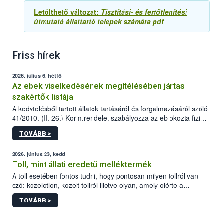
Letölthető változat:
Tisztítási- és fertőtlenítési
útmutató állattartó telepek számára pdf
Friss hírek
2026. július 6, hétfő
Az ebek viselkedésének megítélésében jártas
szakértők listája
A kedvtelésből tartott állatok tartásáról és forgalmazásáról szóló
41/2010. (II. 26.) Korm.rendelet szabályozza az eb okozta fizikai
sérülés, illetve ennek veszélye keletkezésekor felmerülő
TOVÁBB >
hatósági feladatokat, valamint a veszélyes eb tartását és annak
engedélyezését. Ezen eljárások során szükség esetén be kell
vonni az ebek viselkedésének megítélésében jártas szakértőt.
2026. június 23, kedd
Toll, mint állati eredetű melléktermék
A toll esetében fontos tudni, hogy pontosan milyen tollról van
szó: kezeletlen, kezelt tollról illetve olyan, amely elérte a
„végpontját”.
TOVÁBB >