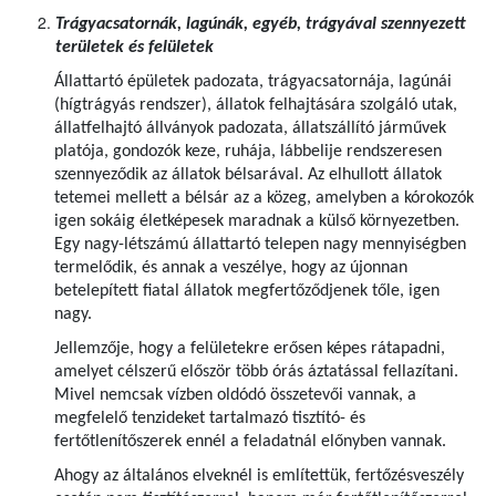
Trágyacsatornák, lagúnák, egyéb, trágyával szennyezett
területek és felületek
Állattartó épületek padozata, trágyacsatornája, lagúnái
(hígtrágyás rendszer), állatok felhajtására szolgáló utak,
állatfelhajtó állványok padozata, állatszállító járművek
platója, gondozók keze, ruhája, lábbelije rendszeresen
szennyeződik az állatok bélsarával. Az elhullott állatok
tetemei mellett a bélsár az a közeg, amelyben a kórokozók
igen sokáig életképesek maradnak a külső környezetben.
Egy nagy-létszámú állattartó telepen nagy mennyiségben
termelődik, és annak a veszélye, hogy az újonnan
betelepített fiatal állatok megfertőződjenek tőle, igen
nagy.
Jellemzője, hogy a felületekre erősen képes rátapadni,
amelyet célszerű először több órás áztatással fellazítani.
Mivel nemcsak vízben oldódó összetevői vannak, a
megfelelő tenzideket tartalmazó tisztító- és
fertőtlenítőszerek ennél a feladatnál előnyben vannak.
Ahogy az általános elveknél is említettük, fertőzésveszély