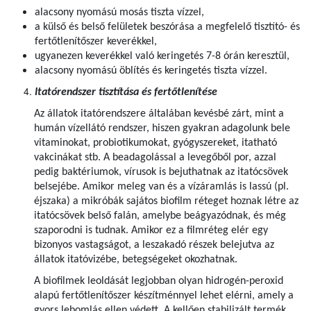
alacsony nyomású mosás tiszta vízzel,
a külső és belső felületek beszórása a megfelelő tisztító- és
fertőtlenítőszer keverékkel,
ugyanezen keverékkel való keringetés 7-8 órán keresztül,
alacsony nyomású öblítés és keringetés tiszta vízzel.
Itatórendszer tisztítása és fertőtlenítése
Az állatok itatórendszere általában kevésbé zárt, mint a
humán vízellátó rendszer, hiszen gyakran adagolunk bele
vitaminokat, probiotikumokat, gyógyszereket, itatható
vakcinákat stb. A beadagolással a levegőből por, azzal
pedig baktériumok, vírusok is bejuthatnak az itatócsövek
belsejébe. Amikor meleg van és a vízáramlás is lassú (pl.
éjszaka) a mikróbák sajátos biofilm réteget hoznak létre az
itatócsövek belső falán, amelybe beágyazódnak, és még
szaporodni is tudnak. Amikor ez a filmréteg elér egy
bizonyos vastagságot, a leszakadó részek belejutva az
állatok itatóvizébe, betegségeket okozhatnak.
A biofilmek leoldását legjobban olyan hidrogén-peroxid
alapú fertőtlenítőszer készítménnyel lehet elérni, amely a
gyors lebomlás ellen védett. A kellően stabilizált termék