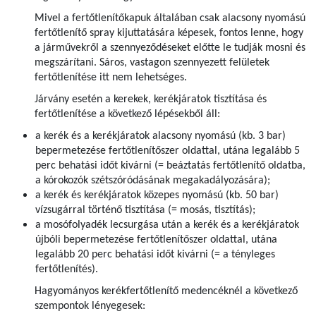
Mivel a fertőtlenítőkapuk általában csak alacsony nyomású
fertőtlenítő spray kijuttatására képesek, fontos lenne, hogy
a járművekről a szennyeződéseket előtte le tudják mosni és
megszárítani. Sáros, vastagon szennyezett felületek
fertőtlenítése itt nem lehetséges.
Járvány esetén a kerekek, kerékjáratok tisztítása és
fertőtlenítése a következő lépésekből áll:
a kerék és a kerékjáratok alacsony nyomású (kb. 3 bar)
bepermetezése fertőtlenítőszer oldattal­, utána legalább 5
perc behatási időt kivárni (= beáztatás fertőtlenítő oldatba,
a kórokozók szétszóródásának megakadályozására);
a kerék és kerékjáratok közepes nyomású (kb. 50 bar)
vízsugárral történő tisztítása (= mosás, tisztítás);
a mosófolyadék lecsurgása után a kerék és a kerékjáratok
újbóli bepermetezése fertőtlenítőszer oldattal­, utána
legalább 20 perc behatási időt kivárni (= a tényleges
fertőtlenítés).
Hagyományos kerékfertőtlenítő medencéknél a következő
szempontok lényegesek: