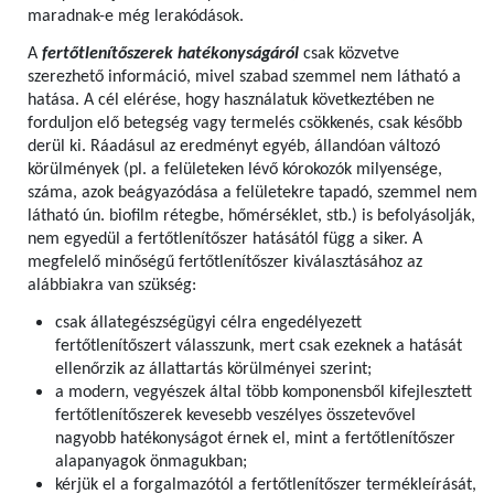
maradnak-e még lerakódások.
A
fertőtlenítőszerek hatékonyságáról
csak közvetve
szerezhető információ, mivel szabad szemmel nem látható a
hatása. A cél elérése, hogy használatuk következtében ne
forduljon elő betegség vagy termelés csökkenés, csak később
derül ki. Ráadásul az eredményt egyéb, állandóan változó
körülmények (pl. a felületeken lévő kórokozók milyensége,
száma, azok beágyazódása a felületekre tapadó, szemmel nem
látható ún. biofilm rétegbe, hőmérséklet, stb.) is befolyásolják,
nem egyedül a fertőtlenítőszer hatásától függ a siker. A
megfelelő minőségű fertőtlenítőszer kiválasztásához az
alábbiakra van szükség:
csak állategészségügyi célra engedélyezett
fertőtlenítőszert válasszunk, mert csak ezeknek a hatását
ellenőrzik az állattartás körülményei szerint;
a modern, vegyészek által több komponensből kifejlesztett
fertőtlenítőszerek kevesebb veszélyes összetevővel
nagyobb hatékonyságot érnek el, mint a fertőtlenítőszer
alapanyagok önmagukban;
kérjük el a forgalmazótól a fertőtlenítőszer termékleírását,