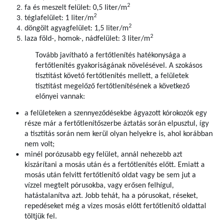
2
fa és meszelt felület: 0,5 liter/m
2
téglafelület: 1 liter/m
2
döngölt agyagfelület: 1,5 liter/m
2
laza föld-, homok-, nádfelület: 3 liter/m
Tovább javítható a fertőtlenítés hatékonysága a
fertőtlenítés gyakoriságának növelésével. A szokásos
tisztítást követő fertőtlenítés mellett, a felületek
tisztítást megelőző fertőtlenítésének a következő
előnyei vannak:
a felületeken a szennyeződésekbe ágyazott kórokozók egy
része már a fertőtlenítőszerbe áztatás során elpusztul, így
a tisztítás során nem kerül olyan helyekre is, ahol korábban
nem volt;
minél porózusabb egy felület, annál nehezebb azt
kiszárítani a mosás után és a fertőtlenítés előtt. Emiatt a
mosás után felvitt fertőtlenítő oldat vagy be sem jut a
vízzel megtelt pórusokba, vagy erősen felhígul,
hatástalanítva azt. Jobb tehát, ha a pórusokat, réseket,
repedéseket még a vizes mosás előtt fertőtlenítő oldattal
töltjük fel.