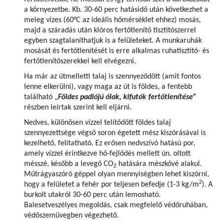
a környezetbe. Kb. 30-60 perc hatásidő után következhet a
meleg vizes (60°C az ideális hőmérséklet ehhez) mosás,
majd a száradás után klóros fertőtlenítő tisztítószerrel
egyben szagtalaníthatjuk is a felületeket. A munkaruhák
mosását és fertőtlenítését is erre alkalmas ruhatisztító- és
fertőtlenítőszerekkel kell elvégezni.
Ha már az útmelletti talaj is szennyeződött (amit fontos
lenne elkerülni), vagy maga az út is földes, a fentebb
található „
Földes padlójú ólak, kifutók fertőtlenítése”
részben leírtak szerint kell eljárni.
Nedves, különösen vízzel telítődött földes talaj
szennyezettsége végső soron égetett mész kiszórásával is
kezelhető, felitatható. Ez erősen nedvszívó hatású por,
amely vízzel érintkezve hő-fejlődés mellett ún. oltott
mésszé, később a levegő CO
hatására mészkővé alakul.
2
Műtrágyaszóró géppel olyan mennyiségben lehet kiszórni,
2
hogy a felületet a fehér por teljesen befedje (1-3 kg/m
). A
burkolt utakról 30-60 perc után lemosható.
Balesetveszélyes megoldás, csak megfelelő védőruhában,
védőszemüvegben végezhető.