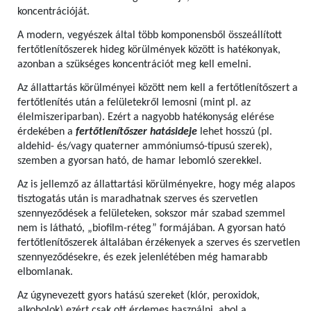
koncentrációját.
A modern, vegyészek által több komponensből összeállított
fertőtlenítőszerek hideg körülmények között is hatékonyak,
azonban a szükséges koncentrációt meg kell emelni.
Az állattartás körülményei között nem kell a fertőtlenítőszert a
fertőtlenítés után a felületekről lemosni (mint pl. az
élelmiszeriparban). Ezért a nagyobb hatékonyság elérése
érdekében a
fertőtlenítőszer hatásideje
lehet hosszú (pl.
aldehid- és/vagy quaterner ammóniumsó-típusú szerek),
szemben a gyorsan ható, de hamar lebomló szerekkel.
Az is jellemző az állattartási körülményekre, hogy még alapos
tisztogatás után is maradhatnak szerves és szervetlen
szennyeződések a felületeken, sokszor már szabad szemmel
nem is látható, „biofilm-réteg” formájában. A gyorsan ható
fertőtlenítőszerek általában érzékenyek a szerves és szervetlen
szennyeződésekre, és ezek jelenlétében még hamarabb
elbomlanak.
Az úgynevezett gyors hatású szereket (klór, peroxidok,
alkoholok) ezért csak ott érdemes használni, ahol a