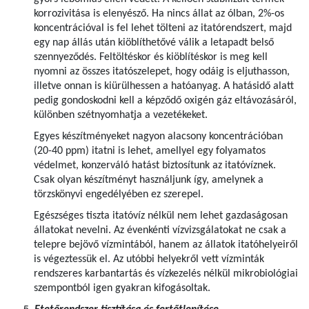
korrozivitása is elenyésző. Ha nincs állat az ólban, 2%-os
koncentrációval is fel lehet tölteni az itatórendszert, majd
egy nap állás után kiöblíthetővé válik a letapadt belső
szennyeződés. Feltöltéskor és kiöblítéskor is meg kell
nyomni az összes itatószelepet, hogy odáig is eljuthasson,
illetve onnan is kiürülhessen a hatóanyag. A hatásidő alatt
pedig gondoskodni kell a képződő oxigén gáz eltávozásáról,
különben szétnyomhatja a vezetékeket.
Egyes készítményeket nagyon alacsony koncentrációban
(20-40 ppm) itatni is lehet, amellyel egy folyamatos
védelmet, konzerváló hatást biztosítunk az itatóvíznek.
Csak olyan készítményt használjunk így, amelynek a
törzskönyvi engedélyében ez szerepel.
Egészséges tiszta itatóvíz nélkül nem lehet gazdaságosan
állatokat nevelni. Az évenkénti vízvizsgálatokat ne csak a
telepre bejövő vízmintából, hanem az állatok itatóhelyeiről
is végeztessük el. Az utóbbi helyekről vett vízminták
rendszeres karbantartás és vízkezelés nélkül mikrobiológiai
szempontból igen gyakran kifogásoltak.