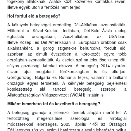
fogékony állatoknak. Állatok közti közvetlen kontaktus révén,
illetve egyéb úton a fertőzés nem terjed.
Hol fordul elő a betegség?
A kéknyelv betegséget eredetileg Dél-Afrikában azonosították.
Előfordul a Közel-Keleten, Indiában, Dél-Kelet-Ázsia meleg
éghajlatú országaiban, Ausztráliában, az USA-ban,
illetve Közép- és Dél-Amerikában is. Európában orábban csak
alkalmanként, a görög szigetekre behurcolva fordult elő,
azonban az elmúlt évtizedben a kórokozót egyre több
országban azonosították. Az esetek száma jelentősen megnőtt,
súlyos gazdasági károkat okozva. A betegség 2014 nyarán-
őszén újra megjelent Törökországban is és elterjedt
Görögország, Bulgária és Románia teljes, valamint a balkáni
országok egyes területein. A kéknyelv betegség bejelentési
kötelezettség alá tartozó betegség, szerepel a
Állategészségügyi Világszervezet (WOAH) listáján is.
Miként ismerhető fel és kezelhető a betegség?
A betegség gyanúja a jellemző tünetek alapján merül fel. A
fertőzöttség megerősítése szerológiai és virológiai
módszerekkel lehetséges. 2025. április 4-től az Országos
Főállatorvos 1/2025. számú határozata alapján lehetőség nyílt a