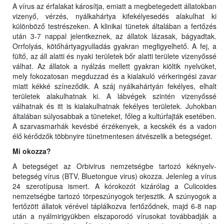
A vírus az érfalakat károsítja, emiatt a megbetegedett állatokban
vizenyő, vérzés, nyálkahártya kifekélyesedés alakulhat ki
különböző testrészeken. A klinikai tünetek általában a fertőzés
után 3-7 nappal jelentkeznek, az állatok lázasak, bágyadtak.
Orrfolyás, kötőhártyagyulladás gyakran megfigyelhető. A fej, a
fültő, az áll alatti és nyaki területek bőr alatti területe vizenyőssé
válhat. Az állatok a nyálzás mellett gyakran kiöltik nyelvüket,
mely fokozatosan megduzzad és a kialakuló vérkeringési zavar
miatt kékké színeződik. A száj nyálkahártyán fekélyes, elhalt
területek alakulhatnak ki. A lábvégek szintén vizenyőssé
válhatnak és itt is kialakulhatnak fekélyes területek. Juhokban
általában súlyosabbak a tüneteket, főleg a kultúrfajták esetében.
A szarvasmarhák kevésbé érzékenyek, a kecskék és a vadon
élő kérődzők többnyire tünetmentesen átvészelik a betegséget.
Mi okozza?
A betegséget az Orbivirus nemzetségbe tartozó kéknyelv-
betegség vírus (BTV, Bluetongue virus) okozza. Jelenleg a vírus
24 szerotípusa ismert. A kórokozót kizárólag a Culicoides
nemzetségbe tartozó törpeszúnyogok terjesztik. A szúnyogok a
fertőzött állatok vérével táplálkozva fertőződnek, majd 6-8 nap
után a nyálmirigyükben elszaporodó vírusokat továbbadják a