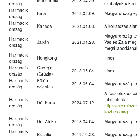
Macedónia
2018.04.29.
ország
szabályoknak me
Harmadik
Kína
2018.05.09.
Magyarország eg
ország
Harmadik
Kanada
2024.01.08.
A korlátozás alatt
ország
Magyarország tel
Harmadik
Japán
2021.01.28.
Vas és Zala megy
ország
megállapodásna
Harmadik
Hongkong
nincs
ország
Harmadik
Georgia
2018.05.04.
nincs
ország
(Grúzia)
Harmadik
Fülöp-
2018.06.04.
Magyarország tel
ország
szigetek
A részletek az e
Harmadik
találhatóak:
Dél-Korea
2024.07.12.
ország
https://elelmisz
koztarsasag
Harmadik
Dél-Afrika
2018.04.04.
Magyarország tel
ország
Harmadik
Brazília
2019.10.23.
Magyarország tel