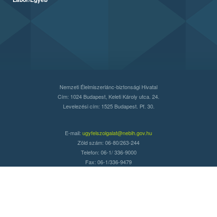
Nemzeti Élelmiszerlánc-biztonsági Hivatal
Cím: 1024 Budapest, Keleti Károly utca. 24.
Levelezési cím: 1525 Budapest. Pf. 30.
E-mail:
ugyfelszolgalat@nebih.gov.hu
Zöld szám: 06-80/263-244
Telefon: 06-1/ 336-9000
Fax: 06-1/336-9479