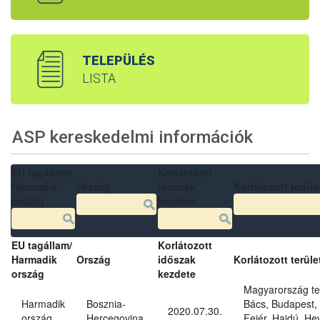
TELEPÜLÉS
LISTA
ASP kereskedelmi információk
EU tagállam/
Korlátozott
Harmadik
Ország
időszak
Korlátozott terüle
ország
kezdete
EU tagállam/
Korlátozott
Harmadik
Ország
időszak
Korlátozott terüle
ország
kezdete
Magyarország tel
Harmadik
Bosznia-
Bács, Budapest,
2020.07.30.
ország
Hercegovina
Fejér, Hajdú, H