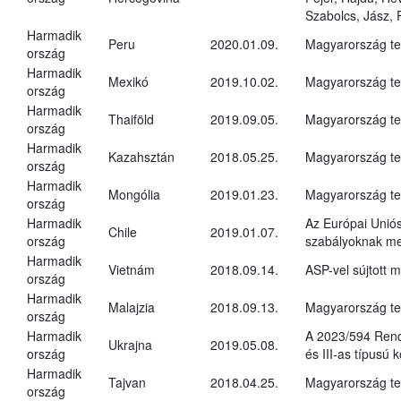
Szabolcs, Jász,
Harmadik
Peru
2020.01.09.
Magyarország tel
ország
Harmadik
Mexikó
2019.10.02.
Magyarország tel
ország
Harmadik
Thaiföld
2019.09.05.
Magyarország tel
ország
Harmadik
Kazahsztán
2018.05.25.
Magyarország tel
ország
Harmadik
Mongólia
2019.01.23.
Magyarország tel
ország
Harmadik
Az Európai Uniós
Chile
2019.01.07.
ország
szabályoknak me
Harmadik
Vietnám
2018.09.14.
ASP-vel sújtott 
ország
Harmadik
Malajzia
2018.09.13.
Magyarország tel
ország
Harmadik
A 2023/594 Rend
Ukrajna
2019.05.08.
ország
és III-as típusú k
Harmadik
Tajvan
2018.04.25.
Magyarország tel
ország