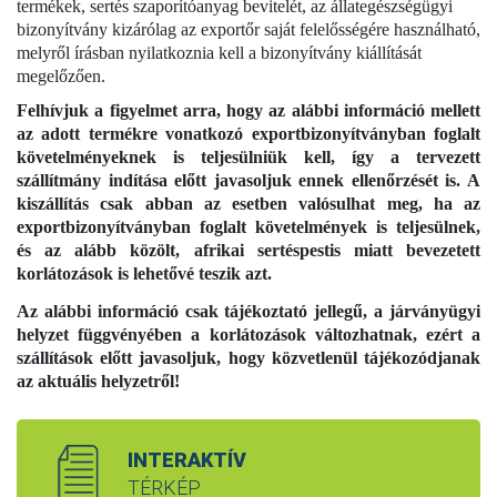
termékek, sertés szaporítóanyag bevitelét, az állategészségügyi
bizonyítvány kizárólag az exportőr saját felelősségére használható,
melyről írásban nyilatkoznia kell a bizonyítvány kiállítását
megelőzően.
Felhívjuk a figyelmet arra, hogy az alábbi információ mellett
az adott termékre vonatkozó exportbizonyítványban foglalt
követelményeknek is teljesülniük kell, így a tervezett
szállítmány indítása előtt javasoljuk ennek ellenőrzését is. A
kiszállítás csak abban az esetben valósulhat meg, ha az
exportbizonyítványban foglalt követelmények is teljesülnek,
és az alább közölt, afrikai sertéspestis miatt bevezetett
korlátozások is lehetővé teszik azt.
Az alábbi információ csak tájékoztató jellegű, a járványügyi
helyzet függvényében a korlátozások változhatnak, ezért a
szállítások előtt javasoljuk, hogy közvetlenül tájékozódjanak
az aktuális helyzetről!
INTERAKTÍV
TÉRKÉP