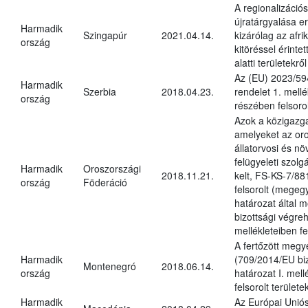
A regionalizáció
újratárgyalása 
Harmadik
Szingapúr
2021.04.14.
kizárólag az afri
ország
kitöréssel érintet
alatti területekről 
Az (EU) 2023/594
Harmadik
Szerbia
2018.04.23.
rendelet 1. mellékl
ország
részében felsorolt
Azok a közigazga
amelyeket az or
állatorvosi és n
felügyeleti szolg
Harmadik
Oroszországi
2018.11.21.
kelt, FS-KS-7/8
ország
Föderáció
felsorolt (megeg
határozat által 
bizottsági végreh
mellékleteiben fe
A fertőzött megy
Harmadik
(709/2014/EU biz
Montenegró
2018.06.14.
ország
határozat I. mell
felsorolt területe
Harmadik
Az Európai Uniós