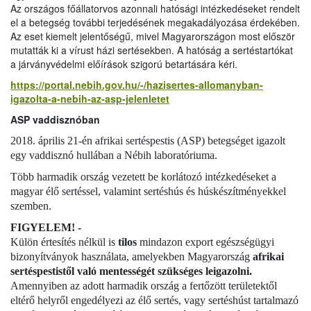
Az országos főállatorvos azonnali hatósági intézkedéseket rendelt
el a betegség további terjedésének megakadályozása érdekében.
Az eset kiemelt jelentőségű, mivel Magyarországon most először
mutatták ki a vírust házi sertésekben. A hatóság a sertéstartókat
a járványvédelmi előírások szigorú betartására kéri.
https://portal.nebih.gov.hu/-/hazisertes-allomanyban-
igazolta-a-nebih-az-asp-jelenletet
ASP vaddisznóban
2018. április 21-én afrikai sertéspestis (ASP) betegséget igazolt
egy vaddisznó hullában a Nébih laboratóriuma.
Több harmadik ország vezetett be korlátozó intézkedéseket a
magyar élő sertéssel, valamint sertéshús és húskészítményekkel
szemben.
FIGYELEM! -
Külön értesítés nélkül is
tilos
mindazon export egészségügyi
bizonyítványok használata, amelyekben Magyarország
afrikai
sertéspestistől való mentességét szükséges leigazolni.
Amennyiben az adott harmadik ország a fertőzött területektől
eltérő helyről engedélyezi az élő sertés, vagy sertéshúst tartalmazó