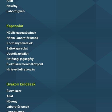
Állat
Növény
Labor/Egyéb
Kapcsolat
Nébih Igazgatóságok
Nébih Laboratóriumok
Kormányhivatalok
Sajtókapcsolat
Ügyfélszolgálat
Hatósági jogsegély
Élelmiszermentő Központ
Hírlevél feliratkozás
Gyakori kérdések
Élelmiszer
Állat
Növény
Laboratóriumok
Labor/Egyéb