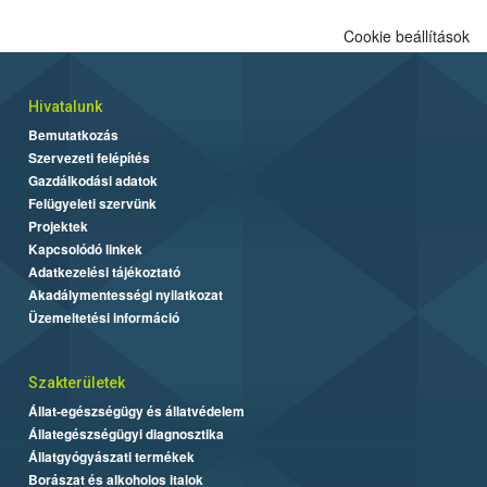
alapján alakult ki. A teszt a Nébih tordasi fajtakísérleti állomásán
Cookie beállítások
folytatódik a növények fejlődésének nyomonkövetésével.
Hivatalunk
Bemutatkozás
Szervezeti felépítés
Gazdálkodási adatok
Felügyeleti szervünk
Projektek
Kapcsolódó linkek
Adatkezelési tájékoztató
Akadálymentességi nyilatkozat
Üzemeltetési információ
Szakterületek
Állat-egészségügy és állatvédelem
Állategészségügyi diagnosztika
Állatgyógyászati termékek
Borászat és alkoholos italok