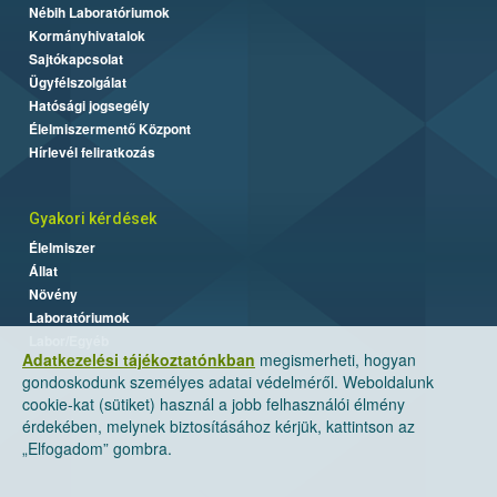
Nébih Laboratóriumok
Kormányhivatalok
Sajtókapcsolat
Ügyfélszolgálat
Hatósági jogsegély
Élelmiszermentő Központ
Hírlevél feliratkozás
Gyakori kérdések
Élelmiszer
Állat
Növény
Laboratóriumok
Labor/Egyéb
Adatkezelési tájékoztatónkban
megismerheti, hogyan
gondoskodunk személyes adatai védelméről. Weboldalunk
cookie-kat (sütiket) használ a jobb felhasználói élmény
érdekében, melynek biztosításához kérjük, kattintson az
„Elfogadom” gombra.