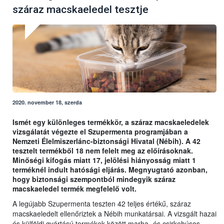
száraz macskaeledel tesztje
2020. november 18, szerda
Ismét egy különleges termékkör, a száraz macskaeledelek
vizsgálatát végezte el Szupermenta programjában a
Nemzeti Élelmiszerlánc-biztonsági Hivatal (Nébih). A 42
tesztelt termékből 18 nem felelt meg az előírásoknak.
Minőségi kifogás miatt 17, jelölési hiányosság miatt 1
terméknél indult hatósági eljárás. Megnyugtató azonban,
hogy biztonsági szempontból mindegyik száraz
macskaeledel termék megfelelő volt.
A legújabb Szupermenta teszten 42 teljes értékű, száraz
macskaeledelt ellenőriztek a Nébih munkatársai. A vizsgált hazai
és külföldi gyártású termékek között marha- és csirkehúsos,