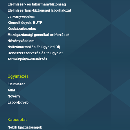
Élelmiszer- és takarmánybiztonság
Élelmiszerlánc-biztonsági laborhálózat
Járványvédelem
Kiemelt ügyek, EUTR
Kockázatkezelés
Mezőgazdasági genetikai erőforrások
Növényvédelem
Nyilvántartási és Felügyeleti Díj
Rendszerszervezés és felügyelet
Termékpálya-ellenőrzés
Ügyintézés
Élelmiszer
Állat
Növény
Labor/Egyéb
Kapcsolat
Nébih Igazgatóságok