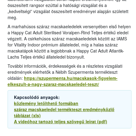
összesített rangsor ezúttal a hatósági vizsgálat és a
„kedveltségi” vizsgálat összesített eredményei alapján született
meg.
A marhahúsos száraz macskaeledelek versenyében első helyen
a Happy Cat Adult Sterilised Voralpen-Rind Teljes értékű eledel
végzett. A csirkehúsos száraz macskaeledelek között az IAMS
for Vitality Indoor prémium állateledel, míg a halas száraz
macskatápok között a legjobbnak a Happy Cat Adult Atlantik-
Lachs Teljes értékű állateledel bizonyult.
További információk, érdekességek és a részletes vizsgálati
eredmények elérhetők a Nébih Szupermenta termékteszt
oldalán:
https://szupermenta.hu/macskasok-figyelem-
elkeszult-a-nagy-szaraz-macskaeledel-teszt/
Kapcsolódó anyagok:
közlemény letölthető formában
száraz macskaeledel termékteszt eredményközlő
táblázat (xls)
A videóhoz tartozó teljes szövegű leirat (pdf)