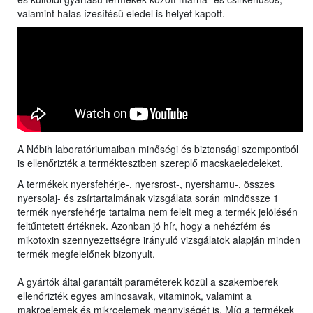
valamint halas ízesítésű eledel is helyet kapott.
A Nébih laboratóriumaiban minőségi és biztonsági szempontból
is ellenőrizték a terméktesztben szereplő macskaeledeleket.
A termékek nyersfehérje-, nyersrost-, nyershamu-, összes
nyersolaj- és zsírtartalmának vizsgálata során mindössze 1
termék nyersfehérje tartalma nem felelt meg a termék jelölésén
feltűntetett értéknek. Azonban jó hír, hogy a nehézfém és
mikotoxin szennyezettségre irányuló vizsgálatok alapján minden
termék megfelelőnek bizonyult.
A gyártók által garantált paraméterek közül a szakemberek
ellenőrizték egyes aminosavak, vitaminok, valamint a
makroelemek és mikroelemek mennyiségét is. Míg a termékek