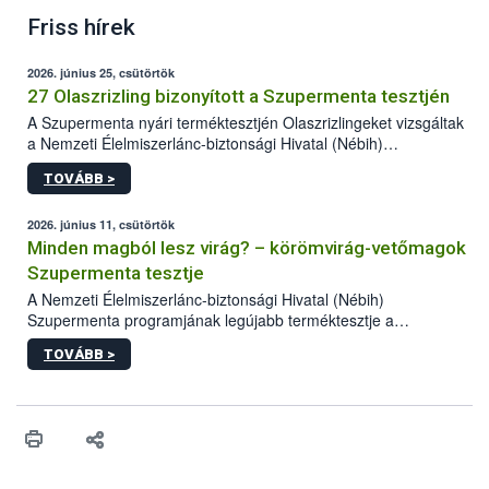
Friss hírek
2026. június 25, csütörtök
27 Olaszrizling bizonyított a Szupermenta tesztjén
A Szupermenta nyári terméktesztjén Olaszrizlingeket vizsgáltak
a Nemzeti Élelmiszerlánc-biztonsági Hivatal (Nébih)
szakemberei. Összesen 27 bor került „nagyító alá”, melyek az
TOVÁBB >
élelmiszerbiztonsági és -minőségi vizsgálatok, valamint a
jelölés-ellenőrzés szempontjából is megfeleltek. A kedveltségi
vizsgálaton az is kiderült, melyek a kóstolók által
2026. június 11, csütörtök
legkedveltebbnek ítélt Olaszrizlingek.
Minden magból lesz virág? – körömvirág-vetőmagok
Szupermenta tesztje
A Nemzeti Élelmiszerlánc-biztonsági Hivatal (Nébih)
Szupermenta programjának legújabb terméktesztje a
körömvirág-vetőmagokra fókuszált. A hatósági vizsgálatokon a
TOVÁBB >
szakemberek 16 kereskedelmi forgalomban kapható terméket
ellenőriztek. Három vetőmagtétel csírázóképessége nem felelt
meg a jogszabályi előírásoknak, egy további termék pedig a
tisztasági követelményeknek nem tett eleget. A hatósági
felügyelők mind a négy esetben eljárást indítottak és elrendelték
a termékek forgalomból történő kivonását. A végső rangsor a
kedveltségi és a hatósági vizsgálat összesített eredményei