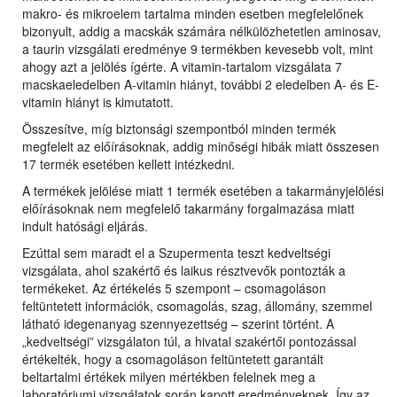
makro- és mikroelem tartalma minden esetben megfelelőnek
bizonyult, addig a macskák számára nélkülözhetetlen aminosav,
a taurin vizsgálati eredménye 9 termékben kevesebb volt, mint
ahogy azt a jelölés ígérte. A vitamin-tartalom vizsgálata 7
macskaeledelben A-vitamin hiányt, további 2 eledelben A- és E-
vitamin hiányt is kimutatott.
Összesítve, míg biztonsági szempontból minden termék
megfelelt az előírásoknak, addig minőségi hibák miatt összesen
17 termék esetében kellett intézkedni.
A termékek jelölése miatt 1 termék esetében a takarmányjelölési
előírásoknak nem megfelelő takarmány forgalmazása miatt
indult hatósági eljárás.
Ezúttal sem maradt el a Szupermenta teszt kedveltségi
vizsgálata, ahol szakértő és laikus résztvevők pontozták a
termékeket. Az értékelés 5 szempont – csomagoláson
feltüntetett információk, csomagolás, szag, állomány, szemmel
látható idegenanyag szennyezettség – szerint történt. A
„kedveltségi” vizsgálaton túl, a hivatal szakértői pontozással
értékelték, hogy a csomagoláson feltüntetett garantált
beltartalmi értékek milyen mértékben felelnek meg a
laboratóriumi vizsgálatok során kapott eredményeknek. Így az