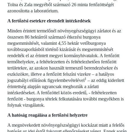
Tolna és Zala megyéből származó 26 minta fertőzöttségét
azonosította a laboratórium.
A fertőzési esetekre elrendelt intézkedések
Minden érintett termelőnél növényegészségügyi zárlatot és az
összesen 86 hektárról származó étkezési burgonya
megsemmisítését, valamint 4,55 hektár vetőburgonya
továbbszaporításból történő kizárását és megsemmisítését
rendelték el az érintett megyei kormányhivatalok. A fertőzött
termőhelyekre, a feltételezetten és feltételezhetően fertőzött
területekre, az azokon használt termesztő berendezésekre és
eszközökre, illetve a fertőzött felszíni vizekre – a hatályos
1
jogszabályi előírások figyelembevételével
– az eddig kiderített
érintettség alapján ugyancsak meghozták a zárlati
intézkedéseket.
A fertőzöttel közös eredetű, - feltételezetten
fertőzött - burgonya tételek felkutatására további megyékben is
folynak vizsgálatok.
A hatóság reagálása a fertőzési helyzetre
A megnövekedett növényegészségügyi kockázat miatt a felelős
hatóság az idei évtől fokozott ellenőrzéseket végez. Ennek során