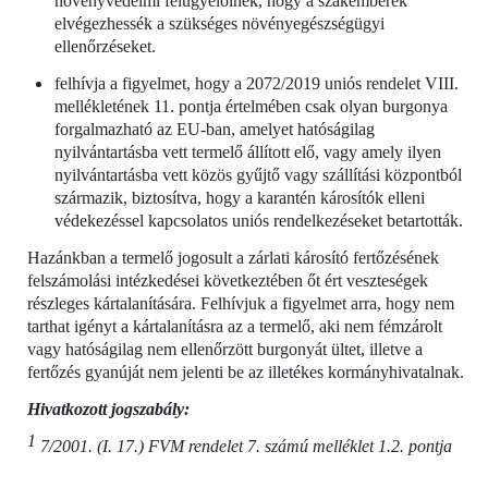
növényvédelmi felügyelőinek, hogy a szakemberek
elvégezhessék a szükséges növényegészségügyi
ellenőrzéseket.
felhívja a figyelmet, hogy a 2072/2019 uniós rendelet VIII.
mellékletének 11. pontja értelmében csak olyan burgonya
forgalmazható az EU-ban, amelyet hatóságilag
nyilvántartásba vett termelő állított elő, vagy amely ilyen
nyilvántartásba vett közös gyűjtő vagy szállítási központból
származik, biztosítva, hogy a karantén károsítók elleni
védekezéssel kapcsolatos uniós rendelkezéseket betartották.
Hazánkban a termelő jogosult a zárlati károsító fertőzésének
felszámolási intézkedései következtében őt ért veszteségek
részleges kártalanítására. Felhívjuk a figyelmet arra, hogy nem
tarthat igényt a kártalanításra az a termelő, aki nem fémzárolt
vagy hatóságilag nem ellenőrzött burgonyát ültet, illetve a
fertőzés gyanúját nem jelenti be az illetékes kormányhivatalnak.
Hivatkozott jogszabály:
1
7/2001. (I. 17.) FVM rendelet 7. számú melléklet 1.2. pontja