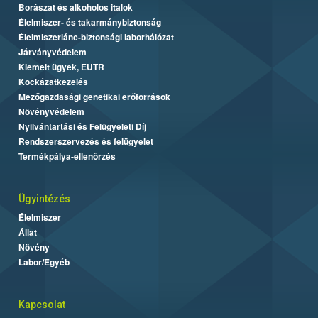
Borászat és alkoholos italok
Élelmiszer- és takarmánybiztonság
Élelmiszerlánc-biztonsági laborhálózat
Járványvédelem
Kiemelt ügyek, EUTR
Kockázatkezelés
Mezőgazdasági genetikai erőforrások
Növényvédelem
Nyilvántartási és Felügyeleti Díj
Rendszerszervezés és felügyelet
Termékpálya-ellenőrzés
Ügyintézés
Élelmiszer
Állat
Növény
Labor/Egyéb
Kapcsolat