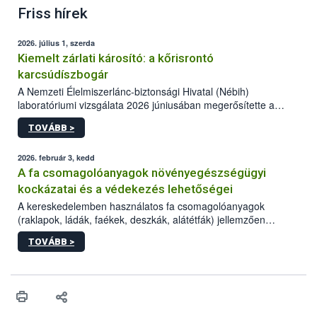
Friss hírek
2026. július 1, szerda
Kiemelt zárlati károsító: a kőrisrontó
karcsúdíszbogár
A Nemzeti Élelmiszerlánc-biztonsági Hivatal (Nébih)
laboratóriumi vizsgálata 2026 júniusában megerősítette a
kőrisrontó karcsúdíszbogár (Agrilus planipennis) jelenlétét
TOVÁBB >
Beregsurány térségében.
2026. február 3, kedd
A fa csomagolóanyagok növényegészségügyi
kockázatai és a védekezés lehetőségei
A kereskedelemben használatos fa csomagolóanyagok
(raklapok, ládák, faékek, deszkák, alátétfák) jellemzően
gyengébb minőségű, kezeletlen anyaga rejtekhelyet és
TOVÁBB >
táplálékot biztosít a különféle károsítók számára. A globális
kereskedelemmel akár nagy távolságokra is képesek eljutni a
zárlati és kiemelt zárlati károsítók, majd az új területeken
elszaporodva ökológiai katasztrófát és nagymértékű gazdasági
veszteséget okozhatnak. Emiatt a faanyagokban megbújó
„potyautas” (ún. hitchhiker) károsítók nagy kihívást jelentenek a