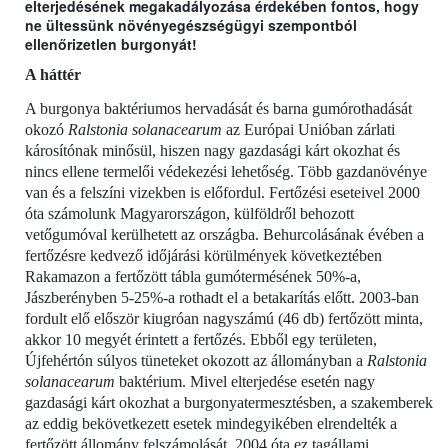
elterjedésének megakadályozása érdekében fontos, hogy
ne ültessünk növényegészségügyi szempontból
ellenőrizetlen burgonyát!
A háttér
A burgonya baktériumos hervadását és barna gumórothadását
okozó
Ralstonia solanacearum
az Európai Unióban zárlati
károsítónak minősül,
hiszen nagy gazdasági kárt okozhat és
nincs ellene termelői védekezési lehetőség. Több gazdanövénye
van és a felszíni vizekben is előfordul. F
ertőzési eseteivel 2000
óta számolunk Magyarországon,
külföldről behozott
vetőgumóval kerülhetett az országba. Behurcolásának évében a
fertőzésre kedvező időjárási körülmények következtében
Rakamazon a fertőzött tábla gumótermésének 50%-a,
Jászberényben 5-25%-a rothadt el a betakarítás előtt. 2003-ban
fordult elő először kiugróan nagyszámú (46 db) fertőzött minta,
akkor 10 megyét érintett a fertőzés. Ebből egy területen,
Újfehértón súlyos tüneteket okozott az állományban a
Ralstonia
solanacearum
baktérium. Mivel elterjedése esetén nagy
gazdasági kárt okozhat a burgonyatermesztésben, a szakemberek
az eddig bekövetkezett esetek mindegyikében elrendelték a
fertőzött állomány felszámolását, 2004 óta ez tagállami