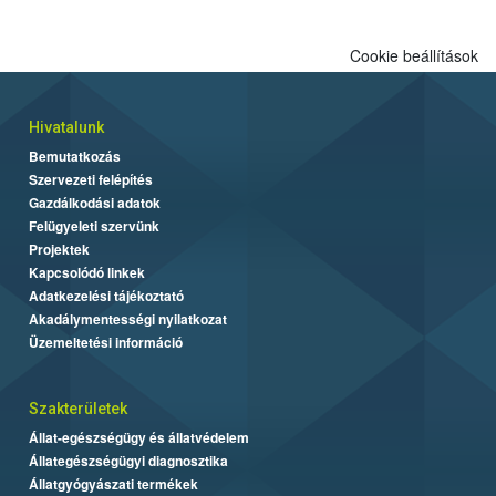
növényegészségügy számára. Az alábbiakban olvasható
ellenőrzési lista, valamint a faanyag kezelését igazoló ISPM 15
Cookie beállítások
jelölés kötelező elemeinek ismerete segítséget jelent az
érintettek (pl. fuvarozók) számára.
Hivatalunk
Bemutatkozás
Szervezeti felépítés
Gazdálkodási adatok
Felügyeleti szervünk
Projektek
Kapcsolódó linkek
Adatkezelési tájékoztató
Akadálymentességi nyilatkozat
Üzemeltetési információ
Szakterületek
Állat-egészségügy és állatvédelem
Állategészségügyi diagnosztika
Állatgyógyászati termékek