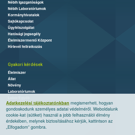
Nébih Igazgatóságok
Nébih Laboratóriumok
Kormányhivatalok
Sajtókapcsolat
Ügyfélszolgálat
Hatósági jogsegély
Élelmiszermentő Központ
Hírlevél feliratkozás
Gyakori kérdések
Élelmiszer
Állat
Növény
Laboratóriumok
Labor/Egyéb
Adatkezelési tájékoztatónkban
megismerheti, hogyan
gondoskodunk személyes adatai védelméről. Weboldalunk
cookie-kat (sütiket) használ a jobb felhasználói élmény
érdekében, melynek biztosításához kérjük, kattintson az
„Elfogadom” gombra.