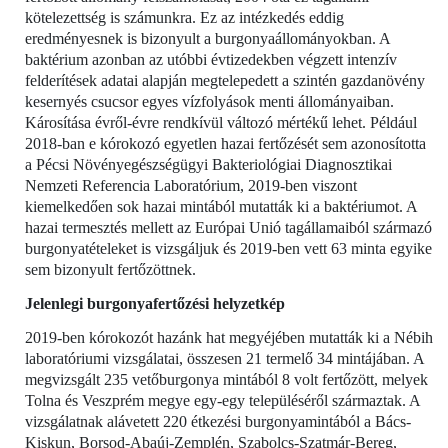
kötelezettség is számunkra. Ez az intézkedés eddig
eredményesnek is bizonyult a burgonyaállományokban. A
baktérium azonban az utóbbi évtizedekben végzett intenzív
felderítések adatai alapján megtelepedett a szintén gazdanövény
kesernyés csucsor egyes vízfolyások menti állományaiban.
Károsítása évről-évre rendkívül változó mértékű lehet. Például
2018-ban e kórokozó egyetlen hazai fertőzését sem azonosította
a Pécsi Növényegészségügyi Bakteriológiai Diagnosztikai
Nemzeti Referencia Laboratórium, 2019-ben viszont
kiemelkedően sok hazai mintából mutatták ki a baktériumot. A
hazai termesztés mellett
az Európai Unió tagállamaiból származó
burgonyatételeket is vizsgáljuk és 2019-ben vett 63 minta egyike
sem bizonyult fertőzöttnek.
Jelenlegi burgonyafertőzési helyzetkép
2019-ben kórokozót hazánk hat megyéjében mutatták ki a Nébih
laboratóriumi vizsgálatai, összesen 21 termelő 34 mintájában. A
megvizsgált 235 vetőburgonya mintából 8 volt fertőzött, melyek
Tolna és Veszprém megye egy-egy településéről származtak. A
vizsgálatnak alávetett 220 étkezési burgonyamintából a Bács-
Kiskun, Borsod-Abaúj-Zemplén, Szabolcs-Szatmár-Bereg,