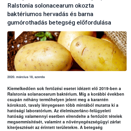
Ralstonia solonacearum okozta
baktériumos hervadás és barna
gumórothadás betegség előfordulása
2020. március 18, szerda
Kiemelkedően sok fertőzési esetet idézett elő 2019-ben a
Ralstonia solanacearum baktérium. Míg a korábbi években
csupán néhány termőhelyen jelent meg a karantén
kórokozó, tavaly lényegesen több mintából mutatta ki a
hatósági laboratórium. Az élelmiszerlánc-felügyeleti
hatóság valamennyi esetben elrendelte a fertőzött tételek
megsemmisítését, valamint a növényegészségügyi zárlat
kiterjesztését az érintett területekre. A betegség