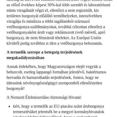
az előző évekhez képest 30%-kal több szemlét és laboratóriumi
minta vizsgálatát végzi el, ellenőrzi a nem regisztrált, kis
területen burgonyát előállító termőhelyeket, intenzívebben
vizsgálja és mintázza a többi tagállamból származó
vetőburgonya-szállítmányokat, továbbá célzottan ellenőrzi a
vetőburgonyaként árult vagy reklámozott (vető méretű, apró
burgonya), de nem fémzárolt tételeket. Az Európai Unión
kívülről pedig továbbra is tilos a vetőburgonya behozatala.
A termelők szerepe a betegség terjedésének
megakadályozásában
Annak érdekében, hogy Magyarországon elejét vegyük a
behurcolt, esetleg lappangó formában jelenlévő, baktériumos
hervadás és barnarothadás terjedésének, fontos, hogy ne
ültessünk növényegészségügyi szempontból ellenőrizetlen
burgonyát!
A Nemzeti Élelmiszerlánc-biztonsági Hivatal:
kéri, hogy a termelők az EU-piacára szánt áruburgonya
termesztésüket jelentsék be a megyei kormányhivatalok