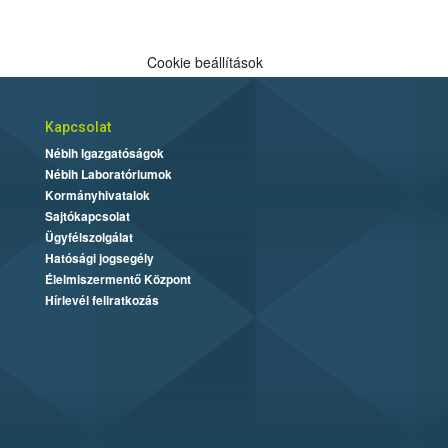
Cookie beállítások
Kapcsolat
Nébih Igazgatóságok
Nébih Laboratóriumok
Kormányhivatalok
Sajtókapcsolat
Ügyfélszolgálat
Hatósági jogsegély
Élelmiszermentő Központ
Hírlevél feliratkozás