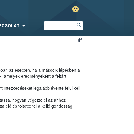
PCSOLAT
bban az esetben, ha a második lépésben a
k, amelyek eredményeként a feltárt
 intézkedéseket legalább évente felül kell
utassa, hogyan végezte el az ahhoz
a elő és töltötte fel a kellő gondosság