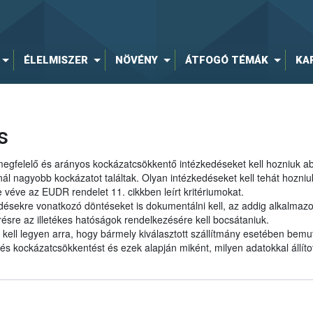
ÉLELMISZER
NÖVÉNY
ÁTFOGÓ TÉMÁK
KA
s
megfelelő és arányos kockázatcsökkentő intézkedéseket kell hozniuk a
ál nagyobb kockázatot találtak. Olyan intézkedéseket kell tehát hozniu
 véve az EUDR rendelet 11. cikkben leírt kritériumokat.
ésekre vonatkozó döntéseket is dokumentálni kell, az addig alkalmazott
érésre az illetékes hatóságok rendelkezésére kell bocsátaniuk.
 kell legyen arra, hogy bármely kiválasztott szállítmány esetében bem
 kockázatcsökkentést és ezek alapján miként, milyen adatokkal állított