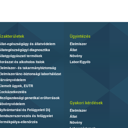
Szakterületek
Ügyintézés
Állat-egészségügy és állatvédelem
Élelmiszer
Állategészségügyi diagnosztika
Állat
Állatgyógyászati termékek
Növény
Borászat és alkoholos italok
Labor/Egyéb
Élelmiszer- és takarmánybiztonság
Élelmiszerlánc-biztonsági laborhálózat
Járványvédelem
Kiemelt ügyek, EUTR
Kockázatkezelés
Mezőgazdasági genetikai erőforrások
Gyakori kérdések
Növényvédelem
Nyilvántartási és Felügyeleti Díj
Élelmiszer
Rendszerszervezés és felügyelet
Állat
Termékpálya-ellenőrzés
Növény