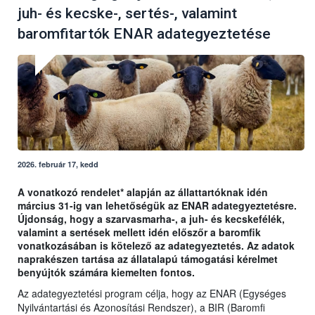
juh- és kecske-, sertés-, valamint
baromfitartók ENAR adategyeztetése
2026. február 17, kedd
A vonatkozó rendelet* alapján az állattartóknak idén
március 31-ig van lehetőségük az ENAR adategyeztetésre.
Újdonság, hogy a szarvasmarha-, a juh- és kecskefélék,
valamint a sertések mellett idén előszőr a baromfik
vonatkozásában is kötelező az adategyeztetés. Az adatok
naprakészen tartása az állatalapú támogatási kérelmet
benyújtók számára kiemelten fontos.
Az adategyeztetési program célja, hogy az ENAR (Egységes
Nyilvántartási és Azonosítási Rendszer), a BIR (Baromfi