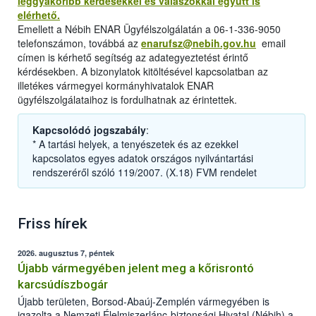
leggyakoribb kérdésekkel és válaszokkal együtt is
elérhető.
Emellett a Nébih ENAR Ügyfélszolgálatán a 06-1-336-9050
telefonszámon, továbbá az
enarufsz@nebih.gov.hu
email
címen is kérhető segítség az adategyeztetést érintő
kérdésekben. A bizonylatok kitöltésével kapcsolatban az
illetékes vármegyei kormányhivatalok ENAR
ügyfélszolgálataihoz is fordulhatnak az érintettek.
Kapcsolódó jogszabály
:
* A tartási helyek, a tenyészetek és az ezekkel
kapcsolatos egyes adatok országos nyilvántartási
rendszeréről szóló 119/2007. (X.18) FVM rendelet
Friss hírek
2026. augusztus 7, péntek
Újabb vármegyében jelent meg a kőrisrontó
karcsúdíszbogár
Újabb területen, Borsod-Abaúj-Zemplén vármegyében is
igazolta a Nemzeti Élelmiszerlánc-biztonsági Hivatal (Nébih) a