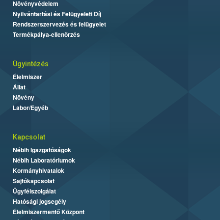
Növényvédelem
Nyilvántartási és Felügyeleti Díj
Rendszerszervezés és felügyelet
Termékpálya-ellenőrzés
Ügyintézés
Élelmiszer
Állat
Növény
Labor/Egyéb
Kapcsolat
Nébih Igazgatóságok
Nébih Laboratóriumok
Kormányhivatalok
Sajtókapcsolat
Ügyfélszolgálat
Hatósági jogsegély
Élelmiszermentő Központ