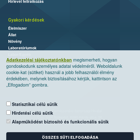
Hírlevél feliratkozás
Gyakori kérdések
Élelmiszer
Állat
Növény
Laboratóriumok
Labor/Egyéb
Adatkezelési tájékoztatónkban
megismerheti, hogyan
gondoskodunk személyes adatai védelméről. Weboldalunk
cookie-kat (sütiket) használ a jobb felhasználói élmény
érdekében, melynek biztosításához kérjük, kattintson az
„Elfogadom” gombra.
Statisztikai célú sütik
Nemzeti Élelmiszerlánc-biztonsági Hivatal
Hirdetési célú sütik
Cím: 1024 Budapest, Keleti Károly utca. 24.
Alapműködést biztosító és funkcionális sütik
Levelezési cím: 1525 Budapest. Pf. 30.
ÖSSZES SÜTI ELFOGADÁSA