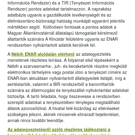
Információs Rendszer) és a TIR (Tenyészet Információs
Rendszer) pontos adatokat tartalmazzon. A naprakész
adatbázis ugyanis a gazdálkodók tevékenységét és az
élelmiszerlánc-biztonsági hatóság munkáját egyaránt jelentős
mértékben segíti. Különösen fontosak a pontos adatok a
Magyar Államkincstárnál állatalapú támogatást kérelmező
állattartók számára A Kincstár felületére ugyanis az ENAR
rendszerben nyilvántartott adatok kerülnek fel.
A
Nébih ENAR aloldalán elérhető
az adategyeztetés
menetének részletes leírása. A folyamat első lépéseként a
Nébih a szarvasmarha-, juh- és kecsketartók részére megküldi
elektronikus tárhelyére vagy postai úton a tenyészet címére az
ENAR-ban aktuálisan nyilvántartott állategyedek listáját, míg a
sertéstartók, valamint a BIR rendszerből a baromfitartók
számára az állatmozgási és tenyészállat-nyilvántartási adatokat
biztosítja. A tartó feladata, hogy összevesse a rendszerben
szereplő adatokat a tenyészetében tényleges megtalálható
állatok azonosítóival. A hivatal felé kizárólag az eltéréseket
szükséges jelezni, akinek nincsenek elmaradt bejelentései,
annak nincs további teendője.
Az adategyeztetésről szóló részletes tájékoztató a