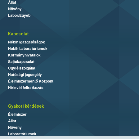
Állat
Növény
Labor/Egyéb
Kapcsolat
Nébih Igazgatóságok
Nébih Laboratóriumok
Kormányhivatalok
Sajtókapcsolat
Ügyfélszolgálat
Hatósági jogsegély
Élelmiszermentő Központ
Hírlevél feliratkozás
Gyakori kérdések
Élelmiszer
Állat
Növény
Laboratóriumok