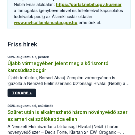
Nébih Enar aloldalán:
https://portal.nebih.gov.hu/enar
,
a támogatás igénybevételével és feltételeivel kapcsolatos
tudnivalók pedig az Államkincstár oldalán
www.mvh.allamkincstar.gov.hu
érhetőek el.
Friss hírek
2026. augusztus 7, péntek
Újabb vármegyében jelent meg a kőrisrontó
karcsúdíszbogár
Újabb területen, Borsod-Abaúj-Zemplén vármegyében is
igazolta a Nemzeti Élelmiszerlánc-biztonsági Hivatal (Nébih) a
kőrisrontó karcsúdíszbogár (Agrilus planipennis) jelenlétét. A
TOVÁBB >
kártevőt nem csak színcsapdában találták meg, de már fertőzött
fában is azonosították. A növényvédelmi szakemberek folytatják
az intenzív felderítést, emellett az intézkedéseket a szlovák
2026. augusztus 6, csütörtök
hatósággal is összehangolják a terjedés megállítása érdekében.
Szüret után is alkalmazható három növényvédő szer
az amerikai szőlőkabóca ellen
A Nemzeti Élelmiszerlánc-biztonsági Hivatal (Nébih) három
növényvédő szer – Decis Forte, Klartan 24 EW, Oroganic –