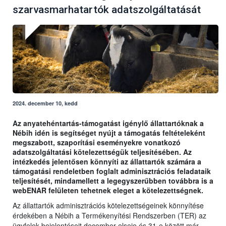
szarvasmarhatartók adatszolgáltatását
2024. december 10, kedd
Az anyatehéntartás-támogatást igénylő állattartóknak a
Nébih idén is segítséget nyújt a támogatás feltételeként
megszabott, szaporítási eseményekre vonatkozó
adatszolgáltatási kötelezettségük teljesítésében. Az
intézkedés jelentősen könnyíti az állattartók számára a
támogatási rendeletben foglalt adminisztrációs feladataik
teljesítését, mindamellett a legegyszerűbben továbbra is a
webENAR felületen tehetnek eleget a kötelezettségnek.
Az állattartók adminisztrációs kötelezettségeinek könnyítése
érdekében a Nébih a Termékenyítési Rendszerben (TER) az
ügyfelek bejelentéseit december elseje és 31-e között már