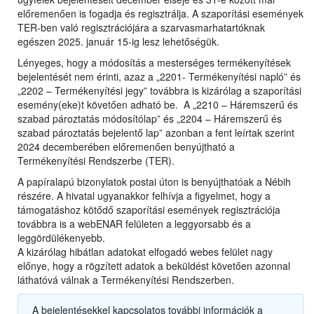
előremenően is fogadja és regisztrálja. A szaporítási események
TER-ben való regisztrációjára a szarvasmarhatartóknak
egészen 2025. január 15-ig lesz lehetőségük.
Lényeges, hogy a módosítás a mesterséges termékenyítések
bejelentését nem érinti, azaz a „2201- Termékenyítési napló” és
„2202 – Termékenyítési jegy” továbbra is kizárólag a szaporítási
esemény(eke)t követően adható be. A „2210 – Háremszerű és
szabad pároztatás módosítólap” és „2204 – Háremszerű és
szabad pároztatás bejelentő lap” azonban a fent leírtak szerint
2024 decemberében előremenően benyújtható a
Termékenyítési Rendszerbe (TER).
A papíralapú bizonylatok postai úton is benyújthatóak a Nébih
részére. A hivatal ugyanakkor felhívja a figyelmet, hogy a
támogatáshoz kötődő szaporítási események regisztrációja
továbbra is a webENAR felületen a leggyorsabb és a
leggördülékenyebb.
A kizárólag hibátlan adatokat elfogadó webes felület nagy
előnye, hogy a rögzített adatok a beküldést követően azonnal
láthatóvá válnak a Termékenyítési Rendszerben.
A bejelentésekkel kapcsolatos további információk a