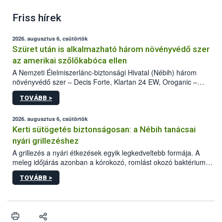
Friss hírek
2026. augusztus 6, csütörtök
Szüret után is alkalmazható három növényvédő szer
az amerikai szőlőkabóca ellen
A Nemzeti Élelmiszerlánc-biztonsági Hivatal (Nébih) három
növényvédő szer – Decis Forte, Klartan 24 EW, Oroganic –
engedélyokiratát módosította, így azok a szüretet követően,
TOVÁBB >
egészen a vesszőérettség (BBCH 91) stádiumáig
felhasználhatóak a szőlőben. A kiterjesztések célja, hogy a korai
érésű szőlőkben is legyen lehetőség a károsító elleni további
2026. augusztus 6, csütörtök
védekezésre. Az Oroganic készítmény kis kiszerelésben kiskerti
Kerti sütögetés biztonságosan: a Nébih tanácsai
felhasználók számára is elérhető és ökológiai termesztésben is
nyári grillezéshez
engedélyezett.
A grillezés a nyári étkezések egyik legkedveltebb formája. A
meleg időjárás azonban a kórokozó, romlást okozó baktériumok
gyorsabb szaporodásának is kedvez. A szabadtéri sütögetés
TOVÁBB >
ezért nem csupán a megfelelő sütési technikáról szól: legalább
ilyen fontos az alapanyagok biztonságos kezelése, az alapvető
higiéniai szabályok betartása, a megfelelő hőkezelés, valamint a
maradékok szakszerű tárolása. A Nemzeti Élelmiszerlánc-
biztonsági Hivatal (Nébih) Oktatási Programja összegyűjtötte a