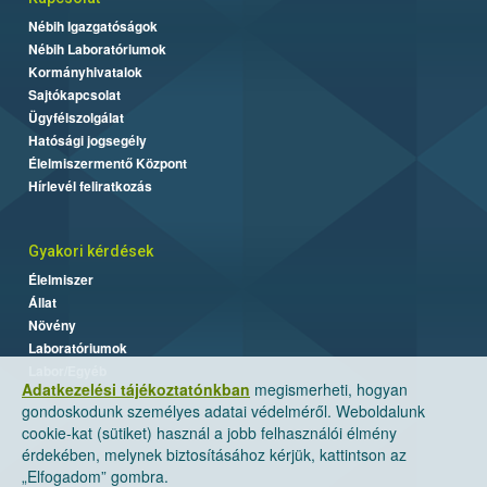
Nébih Igazgatóságok
Nébih Laboratóriumok
Kormányhivatalok
Sajtókapcsolat
Ügyfélszolgálat
Hatósági jogsegély
Élelmiszermentő Központ
Hírlevél feliratkozás
Gyakori kérdések
Élelmiszer
Állat
Növény
Laboratóriumok
Labor/Egyéb
Adatkezelési tájékoztatónkban
megismerheti, hogyan
gondoskodunk személyes adatai védelméről. Weboldalunk
cookie-kat (sütiket) használ a jobb felhasználói élmény
érdekében, melynek biztosításához kérjük, kattintson az
„Elfogadom” gombra.