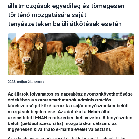
állatmozgások egyedileg és tömegesen
történő mozgatására saját
tenyészeteken belüli átkötések esetén
2023. május 24, szerda
Az állatok folyamatos és naprakész nyomonkövethetősége
érdekében a szarvasmarhatartók adminisztrációs
kötelezettségei közé tartozik a saját tenyészeteken belüli
mozgások bejelentése. Az adatokat a Nébih által
üzemeltetett ENAR rendszerben kell vezetni. A tenyészeten
belüli (például szezonális) mozgatáskor célszerű az
ingyenesen kiváltható e-marhalevelet választani.
Az adatok gyors beérkezését és feldolgozását, valamint hiba