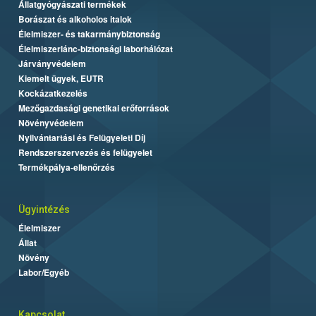
Állatgyógyászati termékek
Borászat és alkoholos italok
Élelmiszer- és takarmánybiztonság
Élelmiszerlánc-biztonsági laborhálózat
Járványvédelem
Kiemelt ügyek, EUTR
Kockázatkezelés
Mezőgazdasági genetikai erőforrások
Növényvédelem
Nyilvántartási és Felügyeleti Díj
Rendszerszervezés és felügyelet
Termékpálya-ellenőrzés
Ügyintézés
Élelmiszer
Állat
Növény
Labor/Egyéb
Kapcsolat