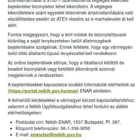
szarvasmarhákat a
3150 – Szarvasmarha végleges kikerülés
bejelentése
bizonylaton lehet kikerültetni. A végleges
kikerültetésre szánt egyedek tetemének ártalmatlanítására való
elszállíttatása esetén az ATEV részére az e-marhalevelet át kell
adni.
Fontos megjegyezni, hogy a leírt módok és bizonylattípusok
kizárólag a saját tenyészeteken belüli állatmozgások
bejelentésére szolgálnak. Ennek feltétele, hogy egy vármegyén
belül több állattartó-típusú tenyészettel kell rendelkezni.
Az online bejelentések előnye, hogy a hibátlanul kitöltött és
beadott bizonylatok vagy betöltött állományok azonnal
megjelennek a rendszerben.
A bejelentésekkel kapcsolatos további információk elérhetőek az
(
https://portal.nebih.gov.hu/enar
) ENAR aloldalon.
A felmerülő kérdésekkel a vármegyei körzeti kapcsolattartókhoz,
valamint a Nébih Ügyfélszolgálatához lehet fordulni az alábbi
elérhetőségeken:
Postázási cím: Nébih-ENAR, 1537 Budapest, Pf. 397.
Központi telefonszám: 06-1-336-9050
E-mail:
enarufsz@nebih.gov.hu