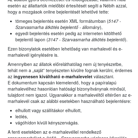
esetén az állattartók mielőbbi értesítését segíti a Nébih azzal,
hogy a mozgások online bejelentését lehetővé tette:
tömeges bejelentés esetén XML formátumban (
5147 -
Szarvasmarha átkötés bejelentő - állomány
),
egyedi bejelentés esetén pedig az interneten kitölthető
bejelentő lapon (
3147 - Szarvasmarha átkötés bejelentő
).
Ezen bizonylatok esetében lehetőség van marhalevél és e-
marhalevél igénylésére is.
Amennyiben az állatok előreláthatólag nem új tenyészetbe,
tehát nem a „saját” tenyészeten kívülre fognak kerülni, érdemes
az
ingyenesen kiváltható e-marhalevelet
választani.
E dokumentum kapcsán kiemelendő, hogy a papíralapú
marhalevélhez hasonlóan hatósági bizonyítványnak minősül,
tulajdont nem igazol. Ugyanakkor a marhalevéltől eltérően az e-
marhalevél csak az alábbi esetekben használható bejelentésre:
elhullott vagy szállításkor elhullott,
leölés,
vágóhídon kívüli kényszervágás.
A fenti esetekben az e-marhalevéllel rendelkező