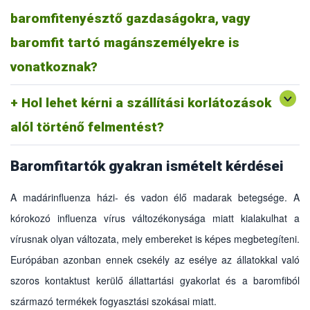
baromfitenyésztő gazdaságokra, vagy
A korlátozások minden házi- és fogságban tartott madárra
vonatkoznak. A védőkörzeten belül az ilyen madarak vására,
baromfit tartó magánszemélyekre is
piaca, versenye, illetve egyéb ilyen jellegű rendezvény
megtartása is tilos.
vonatkoznak?
Hol lehet kérni a szállítási korlátozások
Az illetékes Megyei Kormányhivatal állategészségügyi
hatóságánál kell kérelmezni.
alól történő felmentést?
Baromfitartók gyakran ismételt kérdései
A madárinfluenza házi- és vadon élő madarak betegsége. A
kórokozó influenza vírus változékonysága miatt kialakulhat a
vírusnak olyan változata, mely embereket is képes megbetegíteni.
Európában azonban ennek csekély az esélye az állatokkal való
szoros kontaktust kerülő állattartási gyakorlat és a baromfiból
származó termékek fogyasztási szokásai miatt.