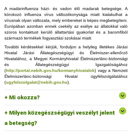
A madárinfluenza házi- és vadon élő madarak betegsége. A
kórokozó influenza vírus változékonysága miatt kialakulhat a
vírusnak olyan változata, mely embereket is képes megbetegíteni.
Európában azonban ennek csekély az esélye az állatokkal való
szoros kontaktust kerülő állattartási gyakorlat és a baromfiból
A madárinfluenza vírusa az Orthomyxo vírusok családjába
származó termékek fogyasztási szokásai miatt.
tartozik, azon belül is az A típusba. A madárinfluenza
További kérdésekkel kérjük, forduljon a helyileg illetékes Járási
vírustörzsek megbetegítő képességük alapján két nagy
Hivatal Járási Állategészségügyi és Élelmiszer-ellenőrző
csoportba (alacsony és magas patogenitású) sorolhatóak. A
Hivatalához, a Megyei Kormányhivatal Élelmiszerlánc-biztonsági
vírus, hasonlóan a többi influenzavírushoz, genetikailag
és Állategészségügyi Igazgatóságához
változékony, a felületén lévő fehérjekomponensek (H és N
(
http://portal.nebih.gov.hu/kormanyhivatalok
antigének) különböző módon variálódhatnak, a legerősebb
)
vagy a Nemzeti
A jelenlegi madárinfluenza járvány (H5N8) kitörése óta ezzel
Élelmiszerlánc-biztonsági Hivatal ügyfélszolgálatához
megbetegítő képessége a H5 és H7 altípusoknak van. A
összefüggésbe hozható emberi megbetegedés Európában
(
ugyfelszolgalat@nebih.gov.hu
tünetek sokfélesége, bizonyos esetekben jellegtelensége miatt
).
eddig nem fordult elő. A megelőzés hatékony módszere a
a betegség megállapításához speciális, a vírust vagy annak
fertőzésre gyanús madarakkal való közvetlen érintkezés
töredékeit kimutató laboratóriumi vizsgálatokra van szükség.
kerülése, illetve a baromfitelepen dolgozónak ajánlott orrot és
Mi okozza?
szájat takaró maszk, védőszemüveg használata azokban a
gazdaságokban, ahol a betegség előfordulása gyanítható.
Milyen közegészségügyi veszélyt jelent
Továbbá fokozottan figyelni kell a személyi higiéniára,
kézmosásra, kézfertőtlenítésre.
a betegség?
Amennyiben a terméket legálisan működtetett kereskedelmi