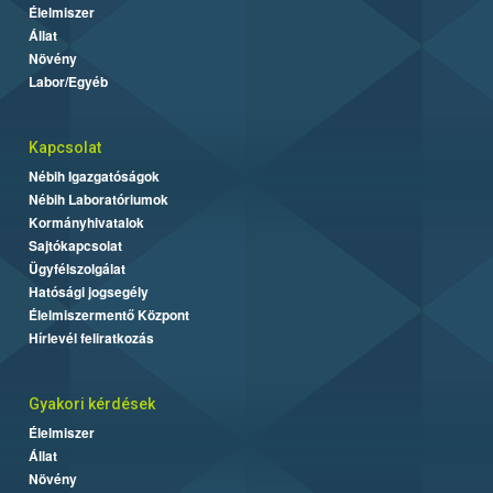
Élelmiszer
Állat
Növény
Labor/Egyéb
Kapcsolat
Nébih Igazgatóságok
Nébih Laboratóriumok
Kormányhivatalok
Sajtókapcsolat
Ügyfélszolgálat
Hatósági jogsegély
Élelmiszermentő Központ
Hírlevél feliratkozás
Gyakori kérdések
Élelmiszer
Állat
Növény