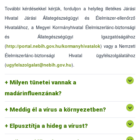
További kérdésekkel kérjük, forduljon a helyileg illetékes Járási
Hivatal Járási Állategészségügyi és Élelmiszer-ellenőrző
Hivatalához, a Megyei Kormányhivatal Élelmiszerlánc-biztonsági
Vadmadarak sokszor tünetmentesek maradnak, a
és Állategészségügyi Igazgatóságához
házimadarak esetében a klinikai tünetek különfélék lehetnek:
(
http://portal.nebih.gov.hu/kormanyhivatalok
)
vagy a Nemzeti
függenek a vírus megbetegítő képességétől, a madár fajától,
korától, meglévő betegségeitől, tartási körülményeiktől.
Élelmiszerlánc-biztonsági Hivatal ügyfélszolgálatához
Kezdeti tünet lehet az étvágytalanság, a folyadékfelvétel
(
ugyfelszolgalat@nebih.gov.hu
).
csökkenése és a viszonylag kismértékű elhullás. Más esetben
hirtelen, akár előzetes tünetek nélküli, vagy általános tüneteket
követő (bágyadtság, étvágytalanság, borzolt tollazat) magas
Milyen tünetei vannak a
elhullási arány tapasztalható. A betegség jele lehet a
tojástermelés vagy a testtömeg gyarapodás csökkenése is.
madárinfluenzának?
Napokig, ürülékben hetekig.
Meddig él a vírus a környezetben?
Nem, a vírus jól érzi magát alacsony hőmérsékleten.
Elpusztítja a hideg a vírust?
Legtöbbször az ürülékkel szennyezett szalmával,
takarmánnyal, cipőtalpon lehet bevinni az ólba. Az állományon
A fertőzött állatok ürülékében, a tollukon, a légcsövükben.
A rövidebb távú terjedést az állatok zárt tartásával. Ebbe