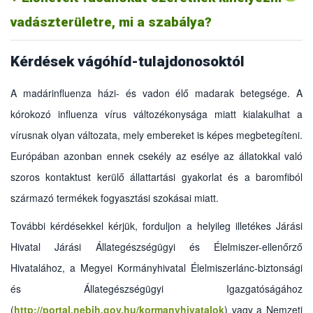
újratelepítésnek minősül, ami a korlátozás alatt álló területen
vadászterületre, mi a szabálya?
nem lehetséges.
Kérdések vágóhíd-tulajdonosoktól
A madárinfluenza házi- és vadon élő madarak betegsége. A
kórokozó influenza vírus változékonysága miatt kialakulhat a
vírusnak olyan változata, mely embereket is képes megbetegíteni.
Európában azonban ennek csekély az esélye az állatokkal való
szoros kontaktust kerülő állattartási gyakorlat és a baromfiból
származó termékek fogyasztási szokásai miatt.
További kérdésekkel kérjük, forduljon a helyileg illetékes Járási
Hivatal Járási Állategészségügyi és Élelmiszer-ellenőrző
Hivatalához, a Megyei Kormányhivatal Élelmiszerlánc-biztonsági
A szállítmányt minden esetben a belföldi szállításoknál
és Állategészségügyi Igazgatóságához
kötelező állategészségügyi bizonyítvány kíséri. A zárlati
(
http://portal.nebih.gov.hu/kormanyhivatalok
)
vagy a Nemzeti