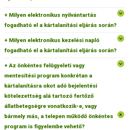
programok (pl. szarvasmarha esetében a Riska), de saját
maguk is elkészíthetik. Magában foglalhat más, jogszabályban
Az elektronikus kezelési naplóra nincs külön jogszabályi
Milyen elektronikus nyilvántartás
előírt nyilvántartásokat is (pl. kezelési napló, elhullási napló
előírás, mindenekelőtt naprakészen dokumentálnia kell az
stb.).
állatorvosi beavatkozásokat, az alkalmazott szereket és az
fogadható el a kártalanítási eljárás során?
élelmezés-egészségügyi várakozási időket. Biztosítani
szükséges, hogy a kezelő állatorvoson kívül más, illetéktelen
Milyen elektronikus kezelési napló
személyek ne férhessenek hozzá, és ne legyenek utólag
módosíthatók a naplóban rögzített adatok.
fogadható el a kártalanítási eljárás során?
Az önkéntes felügyeleti vagy
mentesítési program konkrétan a
kártalanításra okot adó bejelentési
Bármely betegségre vonatkozóan figyelembe vehető, akár pl.
lépfene elleni vakcinázás. Állattartó telep esetében
kötelezettség alá tartozó fertőző
mindenképpen pozitívan értékelendő egy önkéntes felügyeleti
állatbetegségre vonatkozik-e, vagy
vagy mentesítési programban való részvétel, mert ez
állategészségügyi szempontból előre lépést jelent. A hangsúly
bármely más, a telepen működő önkéntes
a folyamatosságon van: a programban foglaltaknak valóban
tegyenek eleget.
program is figyelembe vehető?