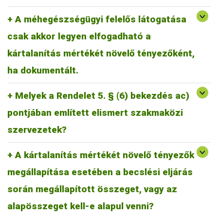
A méhegészségügyi felelősök az elvégzett tavaszi és őszi
A méhegészségügyi felelős látogatása
vizsgálatokat táblázatos formában dokumentálják, aláírásukkal
csak akkor legyen elfogadható a
igazolják, és a járási állategészségügyi szolgálat részére
rendszeresen eljuttatják. Amennyiben a kártalanítást kérő
kártalanítás mértékét növelő tényezőként,
méhész ezen a listán nem szerepel, és a vizsgálat tényét
másképp sem tudja igazolni, a szorzó nem alkalmazható.
ha dokumentált.
Melyek a Rendelet 5. § (6) bekezdés ac)
Az elismert szakmaközi szervezetek listája elérhető az alábbi
Becslési eljárásban megállapított összeg: 100%
linken:
Kártalanítás alapösszege: becslési eljárásban megállapítottnak
pontjában említett elismert szakmaközi
https://kormany.hu/agrarminiszterium/mezogazdasag-es-
a 60%-a.
videkfejlesztes2
Kártalanítás megállapított összege: minimum 60% alapösszeg
szervezetek?
+ növelő tényezőkre kapott %-ok.
Példa:
A kártalanítás mértékét növelő tényezők
becslési eljárás: 100 000 Ft
megállapítása esetében a becslési eljárás
kártalanítás alapösszege: 60 000 Ft
telepauditáló rendszerben részt vesz: + 25 000 Ft.
során megállapított összeget, vagy az
kártalanítás megállapított összege: 85 000 Ft.
alapösszeget kell-e alapul venni?