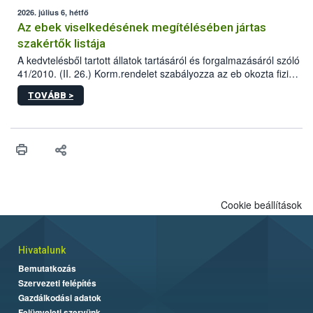
2026. július 6, hétfő
Az ebek viselkedésének megítélésében jártas
szakértők listája
A kedvtelésből tartott állatok tartásáról és forgalmazásáról szóló
41/2010. (II. 26.) Korm.rendelet szabályozza az eb okozta fizikai
sérülés, illetve ennek veszélye keletkezésekor felmerülő
TOVÁBB >
hatósági feladatokat, valamint a veszélyes eb tartását és annak
engedélyezését. Ezen eljárások során szükség esetén be kell
vonni az ebek viselkedésének megítélésében jártas szakértőt.
Cookie beállítások
Hivatalunk
Bemutatkozás
Szervezeti felépítés
Gazdálkodási adatok
Felügyeleti szervünk