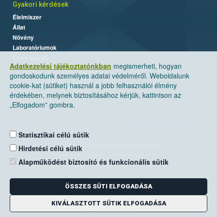
Gyakori kérdések
Élelmiszer
Állat
Növény
Laboratóriumok
Labor/Egyéb
Adatkezelési tájékoztatónkban
megismerheti, hogyan
gondoskodunk személyes adatai védelméről. Weboldalunk
cookie-kat (sütiket) használ a jobb felhasználói élmény
érdekében, melynek biztosításához kérjük, kattintson az
„Elfogadom” gombra.
Statisztikai célú sütik
Nemzeti Élelmiszerlánc-biztonsági Hivatal
Hirdetési célú sütik
Cím: 1024 Budapest, Keleti Károly utca. 24.
Alapműködést biztosító és funkcionális sütik
Levelezési cím: 1525 Budapest. Pf. 30.
ÖSSZES SÜTI ELFOGADÁSA
E-mail:
ugyfelszolgalat@nebih.gov.hu
Zöld szám: 06-80/263-244
KIVÁLASZTOTT SÜTIK ELFOGADÁSA
Telefon: 06-1/ 336-9000