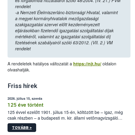
és forgalomba hozataláról szóló 48/2004. (IV. 21.) FVM
rendelet
-a Nemzeti Élelmiszerlánc-biztonsági Hivatal, valamint
a megyei kormányhivatalok mezőgazdasági
szakigazgatási szervei előtt kezdeményezett
eljárásokban fizetendő igazgatási szolgáltatási díjak
mértékéről, valamint az igazgatási szolgáltatási díj
fizetésének szabályairól szóló 63/2012. (VII. 2.) VM
rendelet
A rendeletek hatályos változatát a
https://njt.hu/
oldalon
olvashatják.
Friss hírek
2026. július 15, szerda
125 éve történt
125 évvel ezelőtt 1901. július 15-én, költözött be – igaz, még
csak részben – a budapesti m. kir. állami vetőmagvizsgáló
állomás a Kis Rókus utca 15. szám alatti, Czigler Győző által
TOVÁBB >
tervezett új épületébe.