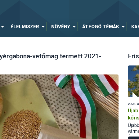
ÉLELMISZER
NÖVÉNY
ÁTFOGÓ TÉMÁK
KA
nyérgabona-vetőmag termett 2021-
Fris
2026. 
Újab
kőri
Újabb
várme
Élelm