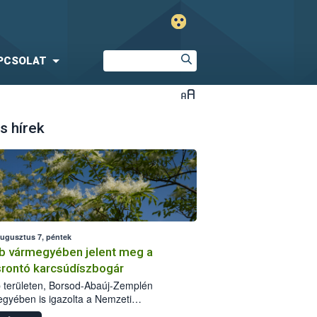
PCSOLAT
s hírek
augusztus 7, péntek
b vármegyében jelent meg a
srontó karcsúdíszbogár
 területen, Borsod-Abaúj-Zemplén
gyében is igazolta a Nemzeti
iszerlánc-biztonsági Hivatal (Nébih) a