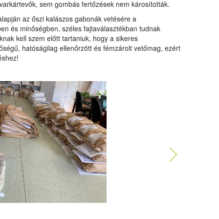
ovarkártevők, sem gombás fertőzések nem károsították.
 alapján az őszi kalászos gabonák vetésére a
n és minőségben, széles fajtaválasztékban tudnak
nak kell szem előtt tartaniuk, hogy a sikeres
égű, hatóságilag ellenőrzött és fémzárolt vetőmag, ezért
éshez!