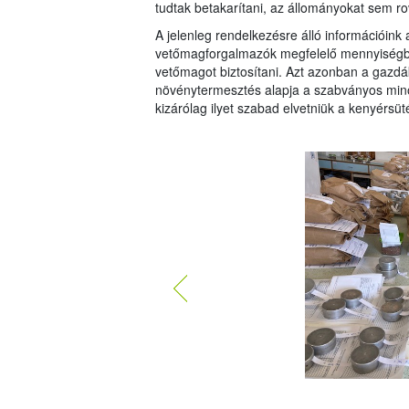
tudtak betakarítani, az állományokat sem r
A jelenleg rendelkezésre álló információink
vetőmagforgalmazók megfelelő mennyiségbe
vetőmagot biztosítani. Azt azonban a gazdák
növénytermesztés alapja a szabványos minős
kizárólag ilyet szabad elvetniük a kenyérsüt