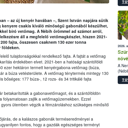
TO
kőris
jelen
talál
azono
 – az új kenyér havában –, Szent István napjára sütik
folyta
ág kenyere csakis kiváló minőségű gabonából készülhet,
intéz
ékkel bíró vetőmag. A Nébih örömmel ad számot arról,
össze
elkezésre áll a megfelelő vetőmagkészlet, hiszen 2021-
érdek
 200 fajta, összesen csaknem 130 ezer tonna
2026. 
 földeken.
Szür
lelő tulajdonságokkal rendelkező fajta. A fajtát a vetőmag
növé
arítás érdekében elvet. 2021-ben a hatósági szántóföldi
szől
A Nem
30 ezer hektáron termett kenyérgabona-vetőmag (búza,
(Nébi
ktár a búza vetésterülete. A vetőmag ténytermés mintegy 130
Klart
is bőséges: 177 búza-, 12 rozs- és 34 tritikálé fajta
TO
módos
egész
felha
ár betakarították a gabonavetőmagot, és a szántóföldön
célja
sa folyamatosan zajlik a vetőmagüzemekben. Ezzel
lehet
s gyors ütemben végzik a fémzároláshoz szükséges minősítő
Az Or
felha
időjárás, de a kalászos gabonák terméseredményei a
terme
 ugyanilyen fontos, hogy a gazdák egészséges terményt