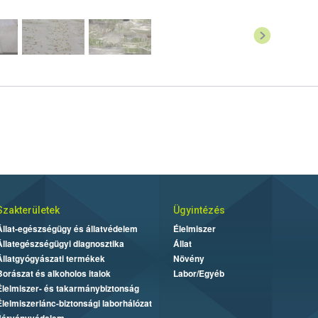
Szakterületek
Ügyintézés
Állat-egészségügy és állatvédelem
Élelmiszer
Állategészségügyi diagnosztika
Állat
Állatgyógyászati termékek
Növény
Borászat és alkoholos italok
Labor/Egyéb
Élelmiszer- és takarmánybiztonság
Élelmiszerlánc-biztonsági laborhálózat