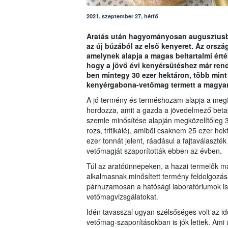
2021. szeptember 27, hétfő
Aratás után hagyományosan augusztusban
az új búzából az első kenyeret. Az orsz
amelynek alapja a magas beltartalmi ért
hogy a jövő évi kenyérsütéshez már rend
ben mintegy 30 ezer hektáron, több mint
kenyérgabona-vetőmag termett a magyar
A jó termény és terméshozam alapja a megfe
hordozza, amit a gazda a jövedelmező betak
szemle minősítése alapján megközelítőleg 
rozs, tritikálé), amiből csaknem 25 ezer he
ezer tonnát jelent, ráadásul a fajtaválaszték 
vetőmagját szaporították ebben az évben.
Túl az aratóünnepeken, a hazai termelők m
alkalmasnak minősített termény feldolgozá
párhuzamosan a hatósági laboratóriumok i
vetőmagvizsgálatokat.
Idén tavasszal ugyan szélsőséges volt az 
vetőmag-szaporításokban is jók lettek. Ami