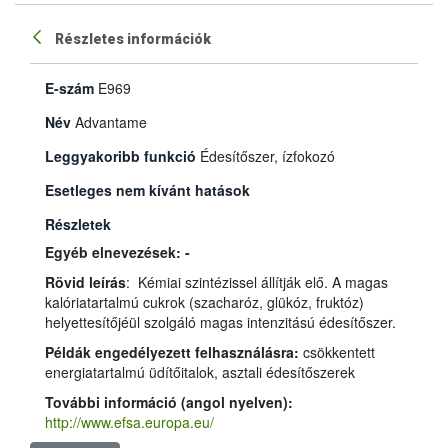
Részletes információk
E-szám
E969
Név
Advantame
Leggyakoribb funkció
Édesítőszer, ízfokozó
Esetleges nem kívánt hatások
Részletek
Egyéb elnevezések: -
Rövid leírás
: Kémiai szintézissel állítják elő. A magas
kalóriatartalmú cukrok (szacharóz, glükóz, fruktóz)
helyettesítőjéül szolgáló magas intenzitású édesítőszer.
Példák engedélyezett felhasználásra:
csökkentett
energiatartalmú üdítőitalok, asztali édesítőszerek
További információ (angol nyelven):
http://www.efsa.europa.eu/