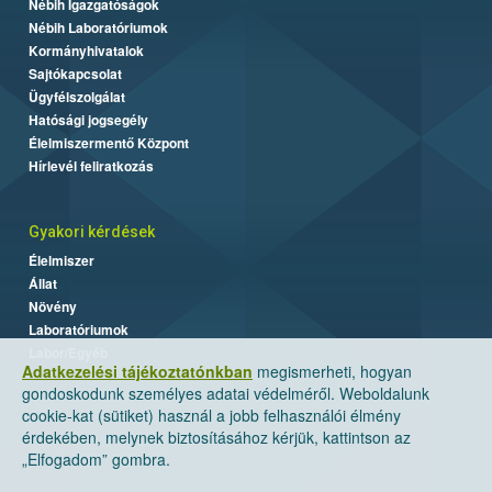
Nébih Igazgatóságok
Nébih Laboratóriumok
Kormányhivatalok
Sajtókapcsolat
Ügyfélszolgálat
Hatósági jogsegély
Élelmiszermentő Központ
Hírlevél feliratkozás
Gyakori kérdések
Élelmiszer
Állat
Növény
Laboratóriumok
Labor/Egyéb
Adatkezelési tájékoztatónkban
megismerheti, hogyan
gondoskodunk személyes adatai védelméről. Weboldalunk
cookie-kat (sütiket) használ a jobb felhasználói élmény
érdekében, melynek biztosításához kérjük, kattintson az
„Elfogadom” gombra.