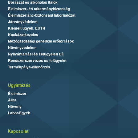
Borászat és alkoholos italok
Élelmiszer- és takarmánybiztonság
Élelmiszerlánc-biztonsági laborhálózat
Járványvédelem
Kiemelt ügyek, EUTR
Kockázatkezelés
Mezőgazdasági genetikai erőforrások
Növényvédelem
Nyilvántartási és Felügyeleti Díj
Rendszerszervezés és felügyelet
Termékpálya-ellenőrzés
Ügyintézés
Élelmiszer
Állat
Növény
Labor/Egyéb
Kapcsolat