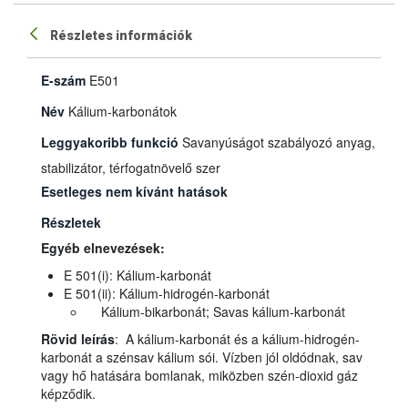
Részletes információk
E-szám
E501
Név
Kálium-karbonátok
Leggyakoribb funkció
Savanyúságot szabályozó anyag,
stabilizátor, térfogatnövelő szer
Esetleges nem kívánt hatások
Részletek
Egyéb elnevezések:
E 501(i): Kálium-karbonát
E 501(ii): Kálium-hidrogén-karbonát
Kálium-bikarbonát; Savas kálium-karbonát
Rövid leírás
: A kálium-karbonát és a kálium-hidrogén-
karbonát a szénsav kálium sói. Vízben jól oldódnak, sav
vagy hő hatására bomlanak, miközben szén-dioxid gáz
képződik.