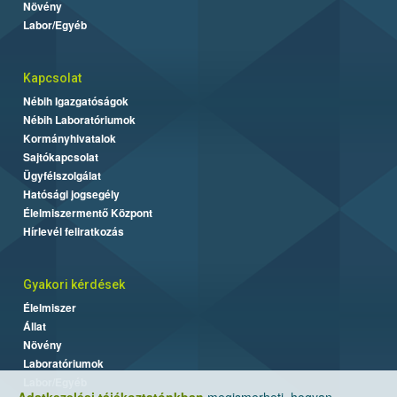
Növény
Labor/Egyéb
Kapcsolat
Nébih Igazgatóságok
Nébih Laboratóriumok
Kormányhivatalok
Sajtókapcsolat
Ügyfélszolgálat
Hatósági jogsegély
Élelmiszermentő Központ
Hírlevél feliratkozás
Gyakori kérdések
Élelmiszer
Állat
Növény
Laboratóriumok
Labor/Egyéb