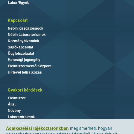
Labor/Egyéb
Kapcsolat
Nébih Igazgatóságok
Nébih Laboratóriumok
Kormányhivatalok
Sajtókapcsolat
Ügyfélszolgálat
Hatósági jogsegély
Élelmiszermentő Központ
Hírlevél feliratkozás
Gyakori kérdések
Élelmiszer
Állat
Növény
Laboratóriumok
Labor/Egyéb
Adatkezelési tájékoztatónkban
megismerheti, hogyan