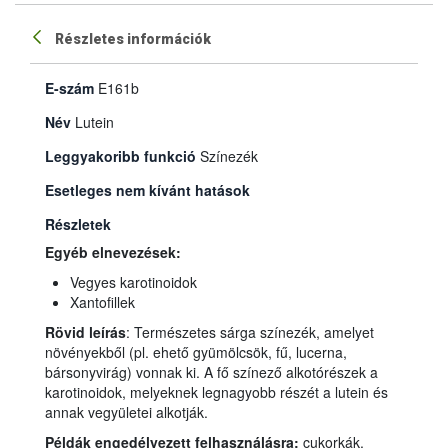
Részletes információk
E-szám
E161b
Név
Lutein
Leggyakoribb funkció
Színezék
Esetleges nem kívánt hatások
Részletek
Egyéb elnevezések:
Vegyes karotinoidok
Xantofillek
Rövid leírás
: Természetes sárga színezék, amelyet
növényekből (pl. ehető gyümölcsök, fű, lucerna,
bársonyvirág) vonnak ki. A fő színező alkotórészek a
karotinoidok, melyeknek legnagyobb részét a lutein és
annak vegyületei alkotják.
Példák engedélyezett felhasználásra:
cukorkák,