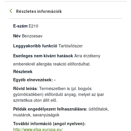
Részletes információk
E-szám
E210
Név
Benzoesav
Leggyakoribb funkció
Tartósítószer
Esetleges nem kívánt hatások
Arra érzékeny
embereknél allergiás reakció előfordulhat.
Részletek
Egyéb elnevezések: -
Rövid leírás
: Természetben is (pl. bogyós
gyümölcsökben) előforduló anyag, melyet az ipar
szintetikus úton állít elő.
Példák engedélyezett felhasználásra:
üdítőitalok,
mustárok, savanyúságok
További információ (angol nyelven):
http://www.efsa.europa.eu/