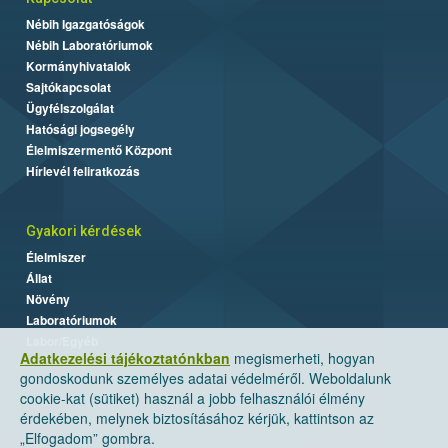
Nébih Igazgatóságok
Nébih Laboratóriumok
Kormányhivatalok
Sajtókapcsolat
Ügyfélszolgálat
Hatósági jogsegély
Élelmiszermentő Központ
Hírlevél feliratkozás
Gyakori kérdések
Élelmiszer
Állat
Növény
Laboratóriumok
Labor/Egyéb
Adatkezelési tájékoztatónkban
megismerheti, hogyan
gondoskodunk személyes adatai védelméről. Weboldalunk
cookie-kat (sütiket) használ a jobb felhasználói élmény
érdekében, melynek biztosításához kérjük, kattintson az
„Elfogadom” gombra.