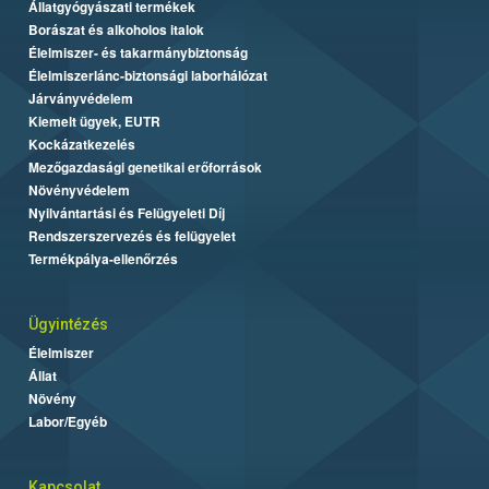
Állatgyógyászati termékek
Borászat és alkoholos italok
Élelmiszer- és takarmánybiztonság
Élelmiszerlánc-biztonsági laborhálózat
Járványvédelem
Kiemelt ügyek, EUTR
Kockázatkezelés
Mezőgazdasági genetikai erőforrások
Növényvédelem
Nyilvántartási és Felügyeleti Díj
Rendszerszervezés és felügyelet
Termékpálya-ellenőrzés
Ügyintézés
Élelmiszer
Állat
Növény
Labor/Egyéb
Kapcsolat