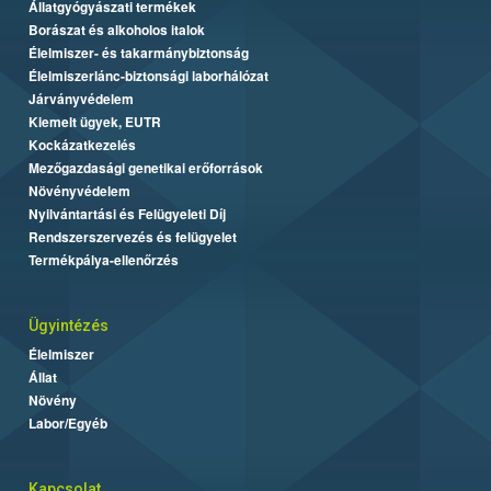
Állatgyógyászati termékek
Borászat és alkoholos italok
Élelmiszer- és takarmánybiztonság
Élelmiszerlánc-biztonsági laborhálózat
Járványvédelem
Kiemelt ügyek, EUTR
Kockázatkezelés
Mezőgazdasági genetikai erőforrások
Növényvédelem
Nyilvántartási és Felügyeleti Díj
Rendszerszervezés és felügyelet
Termékpálya-ellenőrzés
Ügyintézés
Élelmiszer
Állat
Növény
Labor/Egyéb
Kapcsolat