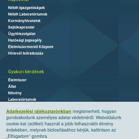
Nébih Igazgatóságok
Nébih Laboratóriumok
Kormányhivatalok
Sajtókapcsolat
Ügyfélszolgálat
Hatósági jogsegély
Élelmiszermentő Központ
Hírlevél feliratkozás
Gyakori kérdések
Élelmiszer
Állat
Növény
Laboratóriumok
Labor/Egyéb
Adatkezelési tájékoztatónkban
megismerheti, hogyan
gondoskodunk személyes adatai védelméről. Weboldalunk
cookie-kat (sütiket) használ a jobb felhasználói élmény
érdekében, melynek biztosításához kérjük, kattintson az
„Elfogadom” gombra.