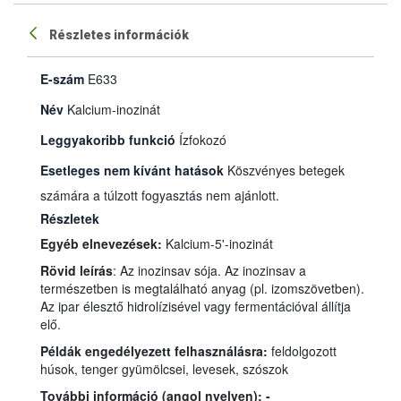
Részletes információk
E-szám
E633
Név
Kalcium-inozinát
Leggyakoribb funkció
Ízfokozó
Esetleges nem kívánt hatások
Köszvényes betegek
számára a túlzott fogyasztás nem ajánlott.
Részletek
Egyéb elnevezések:
Kalcium-5'-inozinát
Rövid leírás
: Az inozinsav sója. Az inozinsav a
természetben is megtalálható anyag (pl. izomszövetben).
Az ipar élesztő hidrolízisével vagy fermentációval állítja
elő.
Példák engedélyezett felhasználásra:
feldolgozott
húsok, tenger gyümölcsei, levesek, szószok
További információ (angol nyelven): -