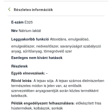
Részletes információk
E-szám
E325
Név
Nátrium-laktát
Leggyakoribb funkció
Atioxidáns, emulgeálósó,
emulgeálószer, nedvesítőszer, savanyúságot szabályozó
anyag, sűrítőanyag, tömegnövelő szer
Esetleges nem kívánt hatások
Részletek
Egyéb elnevezések: -
Rövid leírás
: A tejsav sója. A tejsav számos élelmiszerben
természetes módon is jelen van, az emlősök
szervezetében anyagcseréjük során köztes termékként
keletkezik.
Példák engedélyezett felhasználásra:
előkészített friss
hústermékek, kolbászok, sonkák