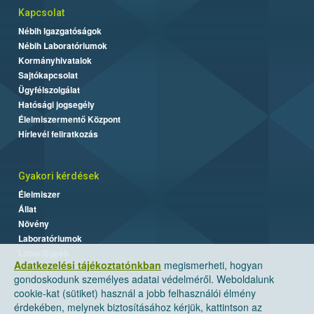
Kapcsolat
Nébih Igazgatóságok
Nébih Laboratóriumok
Kormányhivatalok
Sajtókapcsolat
Ügyfélszolgálat
Hatósági jogsegély
Élelmiszermentő Központ
Hírlevél feliratkozás
Gyakori kérdések
Élelmiszer
Állat
Növény
Laboratóriumok
Labor/Egyéb
Adatkezelési tájékoztatónkban
megismerheti, hogyan
gondoskodunk személyes adatai védelméről. Weboldalunk
cookie-kat (sütiket) használ a jobb felhasználói élmény
érdekében, melynek biztosításához kérjük, kattintson az