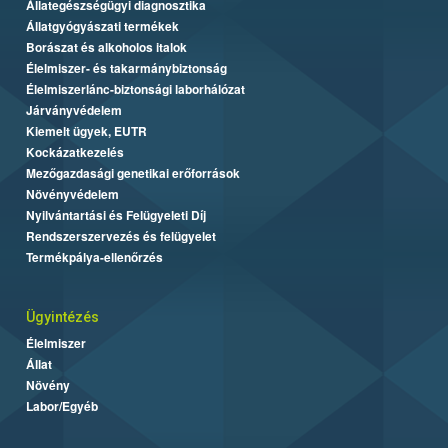
Állategészségügyi diagnosztika
Állatgyógyászati termékek
Borászat és alkoholos italok
Élelmiszer- és takarmánybiztonság
Élelmiszerlánc-biztonsági laborhálózat
Járványvédelem
Kiemelt ügyek, EUTR
Kockázatkezelés
Mezőgazdasági genetikai erőforrások
Növényvédelem
Nyilvántartási és Felügyeleti Díj
Rendszerszervezés és felügyelet
Termékpálya-ellenőrzés
Ügyintézés
Élelmiszer
Állat
Növény
Labor/Egyéb