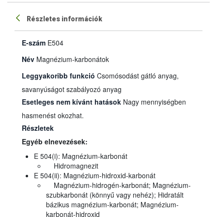
Részletes információk
E-szám
E504
Név
Magnézium-karbonátok
Leggyakoribb funkció
Csomósodást gátló anyag,
savanyúságot szabályozó anyag
Esetleges nem kívánt hatások
Nagy mennyiségben
hasmenést okozhat.
Részletek
Egyéb elnevezések:
E 504(i): Magnézium-karbonát
Hidromagnezit
E 504(ii): Magnézium-hidroxid-karbonát
Magnézium-hidrogén-karbonát; Magnézium-
szubkarbonát (könnyű vagy nehéz); Hidratált
bázikus magnézium-karbonát; Magnézium-
karbonát-hidroxid