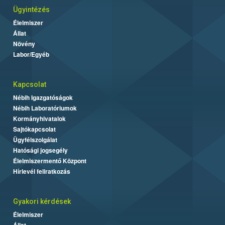
Ügyintézés
Élelmiszer
Állat
Növény
Labor/Egyéb
Kapcsolat
Nébih Igazgatóságok
Nébih Laboratóriumok
Kormányhivatalok
Sajtókapcsolat
Ügyfélszolgálat
Hatósági jogsegély
Élelmiszermentő Központ
Hírlevél feliratkozás
Gyakori kérdések
Élelmiszer
Állat