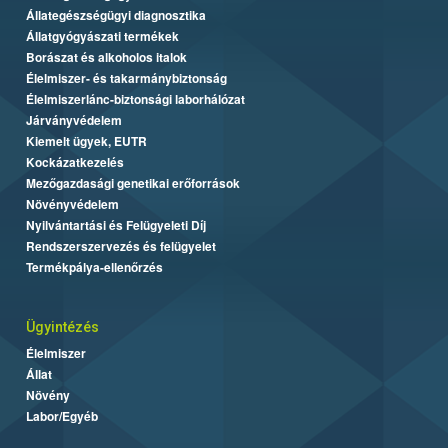
Állategészségügyi diagnosztika
Állatgyógyászati termékek
Borászat és alkoholos italok
Élelmiszer- és takarmánybiztonság
Élelmiszerlánc-biztonsági laborhálózat
Járványvédelem
Kiemelt ügyek, EUTR
Kockázatkezelés
Mezőgazdasági genetikai erőforrások
Növényvédelem
Nyilvántartási és Felügyeleti Díj
Rendszerszervezés és felügyelet
Termékpálya-ellenőrzés
Ügyintézés
Élelmiszer
Állat
Növény
Labor/Egyéb