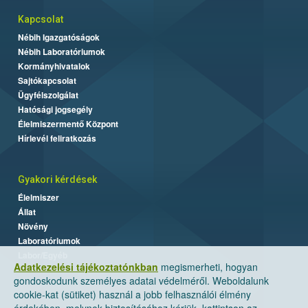
Kapcsolat
Nébih Igazgatóságok
Nébih Laboratóriumok
Kormányhivatalok
Sajtókapcsolat
Ügyfélszolgálat
Hatósági jogsegély
Élelmiszermentő Központ
Hírlevél feliratkozás
Gyakori kérdések
Élelmiszer
Állat
Növény
Laboratóriumok
Labor/Egyéb
Adatkezelési tájékoztatónkban
megismerheti, hogyan
gondoskodunk személyes adatai védelméről. Weboldalunk
cookie-kat (sütiket) használ a jobb felhasználói élmény