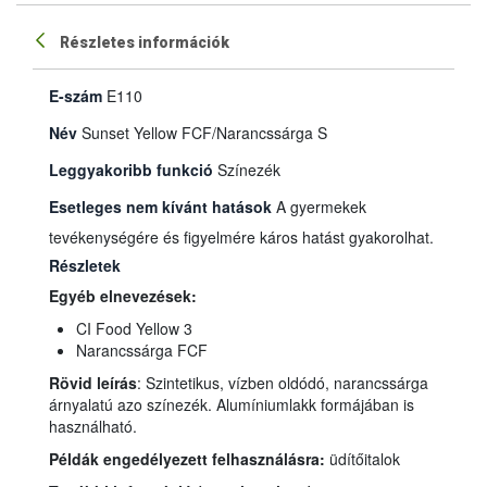
Részletes információk
E-szám
E110
Név
Sunset Yellow FCF/Narancssárga S
Leggyakoribb funkció
Színezék
Esetleges nem kívánt hatások
A gyermekek
tevékenységére és figyelmére káros hatást gyakorolhat.
Részletek
Egyéb elnevezések:
CI Food Yellow 3
Narancssárga FCF
Rövid leírás
: Szintetikus, vízben oldódó, narancssárga
árnyalatú azo színezék. Alumíniumlakk formájában is
használható.
Példák engedélyezett felhasználásra:
üdítőitalok