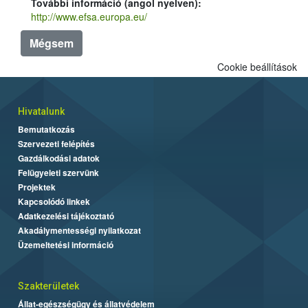
További információ (angol nyelven):
http://www.efsa.europa.eu/
Mégsem
Cookie beállítások
Hivatalunk
Bemutatkozás
Szervezeti felépítés
Gazdálkodási adatok
Felügyeleti szervünk
Projektek
Kapcsolódó linkek
Adatkezelési tájékoztató
Akadálymentességi nyilatkozat
Üzemeltetési információ
Szakterületek
Állat-egészségügy és állatvédelem