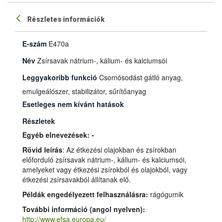
Részletes információk
E-szám
E470a
Név
Zsírsavak nátrium-, kálium- és kalciumsói
Leggyakoribb funkció
Csomósodást gátló anyag,
emulgeálószer, stabilizátor, sűrítőanyag
Esetleges nem kívánt hatások
Részletek
Egyéb elnevezések: -
Rövid leírás
: Az étkezési olajokban és zsírokban
előforduló zsírsavak nátrium-, kálium- és kalciumsói,
amelyeket vagy étkezési zsírokból és olajokból, vagy
étkezési zsírsavakból állítanak elő.
Példák engedélyezett felhasználásra:
rágógumik
További információ (angol nyelven):
http://www.efsa.europa.eu/