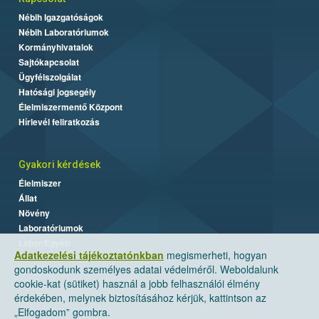
Nébih Igazgatóságok
Nébih Laboratóriumok
Kormányhivatalok
Sajtókapcsolat
Ügyfélszolgálat
Hatósági jogsegély
Élelmiszermentő Központ
Hírlevél feliratkozás
Gyakori kérdések
Élelmiszer
Állat
Növény
Laboratóriumok
Labor/Egyéb
Adatkezelési tájékoztatónkban
megismerheti, hogyan
gondoskodunk személyes adatai védelméről. Weboldalunk
cookie-kat (sütiket) használ a jobb felhasználói élmény
érdekében, melynek biztosításához kérjük, kattintson az
„Elfogadom” gombra.