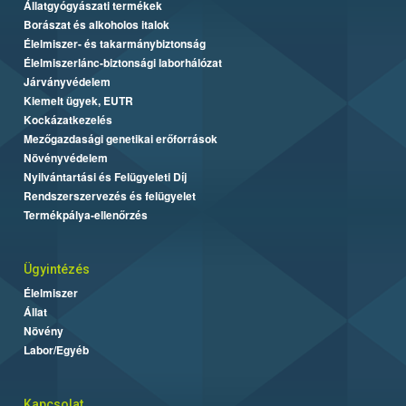
Állatgyógyászati termékek
Borászat és alkoholos italok
Élelmiszer- és takarmánybiztonság
Élelmiszerlánc-biztonsági laborhálózat
Járványvédelem
Kiemelt ügyek, EUTR
Kockázatkezelés
Mezőgazdasági genetikai erőforrások
Növényvédelem
Nyilvántartási és Felügyeleti Díj
Rendszerszervezés és felügyelet
Termékpálya-ellenőrzés
Ügyintézés
Élelmiszer
Állat
Növény
Labor/Egyéb
Kapcsolat