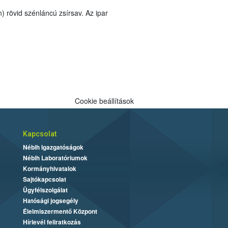
Cookie beállítások
Kapcsolat
Nébih Igazgatóságok
Nébih Laboratóriumok
Kormányhivatalok
Sajtókapcsolat
Ügyfélszolgálat
Hatósági jogsegély
Élelmiszermentő Központ
Hírlevél feliratkozás