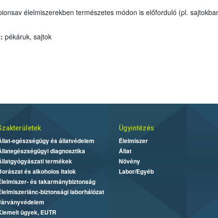
vid szénláncú zsírsav. Az ipar
:
pékáruk, sajtok
Szakterületek
Ügyintézés
Állat-egészségügy és állatvédelem
Élelmiszer
Állategészségügyi diagnosztika
Állat
Állatgyógyászati termékek
Növény
Borászat és alkoholos italok
Labor/Egyéb
Élelmiszer- és takarmánybiztonság
Élelmiszerlánc-biztonsági laborhálózat
Járványvédelem
Kiemelt ügyek, EUTR