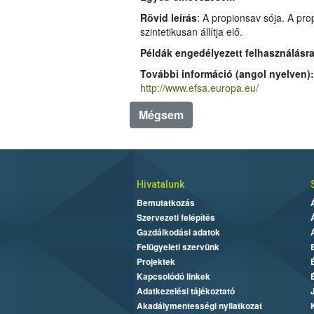
Rövid leírás
: A propionsav sója. A propionsav élelmiszerekben természetes módon is előforduló (pl. sajtokban) rö
szintetikusan állítja elő.
Példák engedélyezett felhasználásra
További információ (angol nyelven):
http://www.efsa.europa.eu/
Mégsem
Hivatalunk
Bemutatkozás
Szervezeti felépítés
Gazdálkodási adatok
Felügyeleti szervünk
Projektek
Kapcsolódó linkek
Adatkezelési tájékoztató
Akadálymentességi nyilatkozat