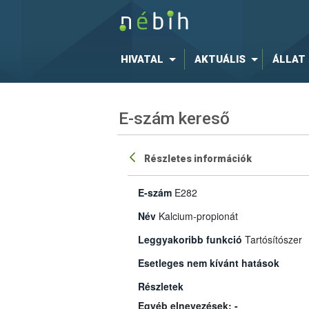
HIVATAL
AKTUÁLIS
ÁLLAT
E-szám kereső
Részletes információk
E-szám
E282
Név
Kalcium-propionát
Leggyakoribb funkció
Tartósítószer
Esetleges nem kívánt hatások
Részletek
Egyéb elnevezések: -