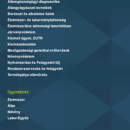
Állategészségügyi diagnosztika
Állatgyógyászati termékek
Borászat és alkoholos italok
Élelmiszer- és takarmánybiztonság
Élelmiszerlánc-biztonsági laborhálózat
Járványvédelem
Kiemelt ügyek, EUTR
Kockázatkezelés
Mezőgazdasági genetikai erőforrások
Növényvédelem
Nyilvántartási és Felügyeleti Díj
Rendszerszervezés és felügyelet
Termékpálya-ellenőrzés
Ügyintézés
Élelmiszer
Állat
Növény
Labor/Egyéb