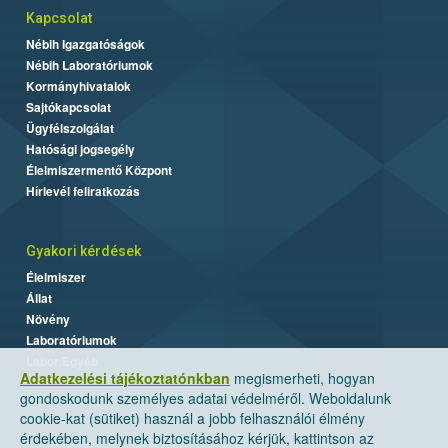
Kapcsolat
Nébih Igazgatóságok
Nébih Laboratóriumok
Kormányhivatalok
Sajtókapcsolat
Ügyfélszolgálat
Hatósági jogsegély
Élelmiszermentő Központ
Hírlevél feliratkozás
Gyakori kérdések
Élelmiszer
Állat
Növény
Laboratóriumok
Labor/Egyéb
Adatkezelési tájékoztatónkban
megismerheti, hogyan
gondoskodunk személyes adatai védelméről. Weboldalunk
cookie-kat (sütiket) használ a jobb felhasználói élmény
érdekében, melynek biztosításához kérjük, kattintson az