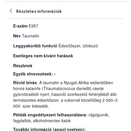
Részletes információk
E-szám
E957
Név
Taumatin
Leggyakoribb funkció
Édesítőszer, ízfokozó
Esetleges nem kívánt hatások
Részletek
Egyéb elnevezések: -
Rövid leírás
: A taumatin a Nyugat-Afrika esőerdőiben
honos katamfe (Thaumatococcus daniellii) cserje
gyümölcséből nyert, hasonló szerkezetű fehérjékből álló
természetes édesítőszer, a cukornál közelítőleg 2 000–3
000- szer édesebb.
Példák engedélyezett felhasználásra:
rágógumik,
fagylaltok, alkoholmentes italok
További információ (angol nyelven):