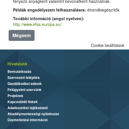
fényező anyagként valamint bevonatként használnak.
Példák engedélyezett felhasználásra:
étrendkiegészítők
További információ (angol nyelven):
http://www.efsa.europa.eu/
Mégsem
Cookie beállítások
Hivatalunk
Bemutatkozás
Szervezeti felépítés
Gazdálkodási adatok
Felügyeleti szervünk
Projektek
Kapcsolódó linkek
Adatkezelési tájékoztató
Akadálymentességi nyilatkozat
Üzemeltetési információ