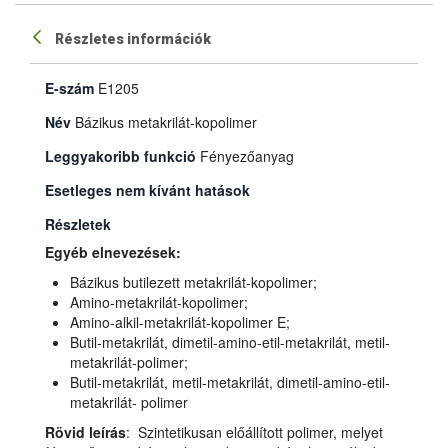
Részletes információk
E-szám
E1205
Név
Bázikus metakrilát-kopolimer
Leggyakoribb funkció
Fényezőanyag
Esetleges nem kívánt hatások
Részletek
Egyéb elnevezések:
Bázikus butilezett metakrilát-kopolimer;
Amino-metakrilát-kopolimer;
Amino-alkil-metakrilát-kopolimer E;
Butil-metakrilát, dimetil-amino-etil-metakrilát, metil-
metakrilát-polimer;
Butil-metakrilát, metil-metakrilát, dimetil-amino-etil-
metakrilát- polimer
Rövid leírás
: Szintetikusan előállított polimer, melyet