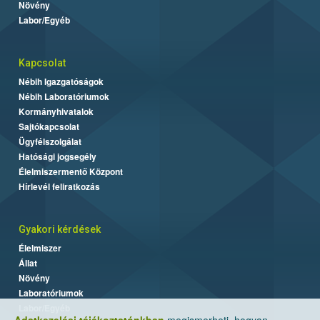
Növény
Labor/Egyéb
Kapcsolat
Nébih Igazgatóságok
Nébih Laboratóriumok
Kormányhivatalok
Sajtókapcsolat
Ügyfélszolgálat
Hatósági jogsegély
Élelmiszermentő Központ
Hírlevél feliratkozás
Gyakori kérdések
Élelmiszer
Állat
Növény
Laboratóriumok
Labor/Egyéb