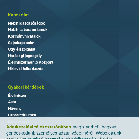
Kapcsolat
Nébih Igazgatóságok
Nébih Laboratóriumok
Kormányhivatalok
Sajtókapcsolat
Ügyfélszolgálat
Hatósági jogsegély
Élelmiszermentő Központ
Hírlevél feliratkozás
Gyakori kérdések
Élelmiszer
Állat
Növény
Laboratóriumok
Labor/Egyéb
Adatkezelési tájékoztatónkban
megismerheti, hogyan
gondoskodunk személyes adatai védelméről. Weboldalunk