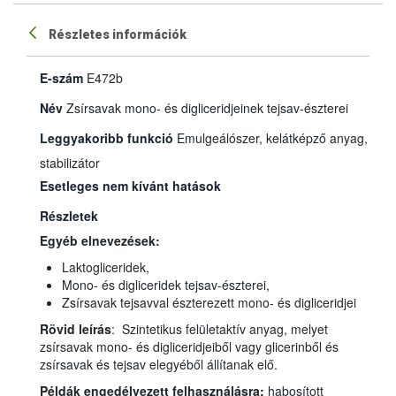
Részletes információk
E-szám
E472b
Név
Zsírsavak mono- és digliceridjeinek tejsav-észterei
Leggyakoribb funkció
Emulgeálószer, kelátképző anyag,
stabilizátor
Esetleges nem kívánt hatások
Részletek
Egyéb elnevezések:
Laktogliceridek,
Mono- és digliceridek tejsav-észterei,
Zsírsavak tejsavval észterezett mono- és digliceridjei
Rövid leírás
: Szintetikus felületaktív anyag, melyet
zsírsavak mono- és digliceridjeiből vagy glicerinből és
zsírsavak és tejsav elegyéből állítanak elő.
Példák engedélyezett felhasználásra:
habosított