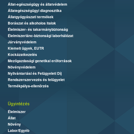
Állat-egészségügy és állatvédelem
Állategészségügyi diagnosztika
Állatgyógyászati termékek
Borászat és alkoholos italok
Élelmiszer- és takarmánybiztonság
Élelmiszerlánc-biztonsági laborhálózat
Járványvédelem
Kiemelt ügyek, EUTR
Kockázatkezelés
Mezőgazdasági genetikai erőforrások
Növényvédelem
Nyilvántartási és Felügyeleti Díj
Rendszerszervezés és felügyelet
Termékpálya-ellenőrzés
Ügyintézés
Élelmiszer
Állat
Növény
Labor/Egyéb