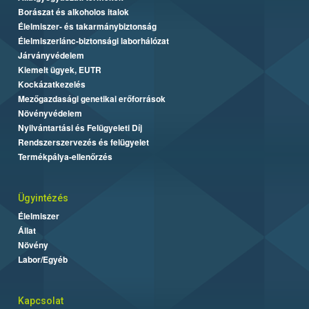
Borászat és alkoholos italok
Élelmiszer- és takarmánybiztonság
Élelmiszerlánc-biztonsági laborhálózat
Járványvédelem
Kiemelt ügyek, EUTR
Kockázatkezelés
Mezőgazdasági genetikai erőforrások
Növényvédelem
Nyilvántartási és Felügyeleti Díj
Rendszerszervezés és felügyelet
Termékpálya-ellenőrzés
Ügyintézés
Élelmiszer
Állat
Növény
Labor/Egyéb
Kapcsolat