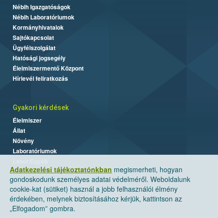
Nébih Igazgatóságok
Nébih Laboratóriumok
Kormányhivatalok
Sajtókapcsolat
Ügyfélszolgálat
Hatósági jogsegély
Élelmiszermentő Központ
Hírlevél feliratkozás
Gyakori kérdések
Élelmiszer
Állat
Növény
Laboratóriumok
Labor/Egyéb
Adatkezelési tájékoztatónkban
megismerheti, hogyan
gondoskodunk személyes adatai védelméről. Weboldalunk
cookie-kat (sütiket) használ a jobb felhasználói élmény
érdekében, melynek biztosításához kérjük, kattintson az
„Elfogadom” gombra.