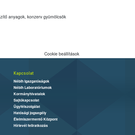
asztali édesítőszerek, csökkentett energiatartalmú italok, desszert díszítő anyagok, konzerv gyümölcsök
Cookie beállítások
Kapcsolat
Nébih Igazgatóságok
Nébih Laboratóriumok
Kormányhivatalok
Sajtókapcsolat
Ügyfélszolgálat
Hatósági jogsegély
Élelmiszermentő Központ
Hírlevél feliratkozás