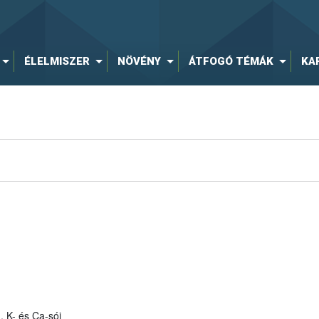
ÉLELMISZER
NÖVÉNY
ÁTFOGÓ TÉMÁK
KA
, K- és Ca-sói