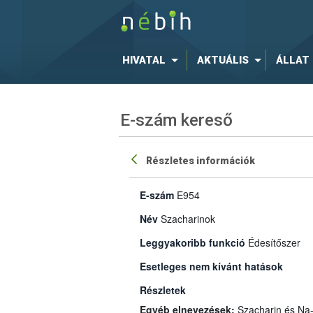
HIVATAL
AKTUÁLIS
ÁLLAT
E-szám kereső
Részletes információk
E-szám
E954
Név
Szacharinok
Leggyakoribb funkció
Édesítőszer
Esetleges nem kívánt hatások
Részletek
Egyéb elnevezések:
Szacharin és Na-