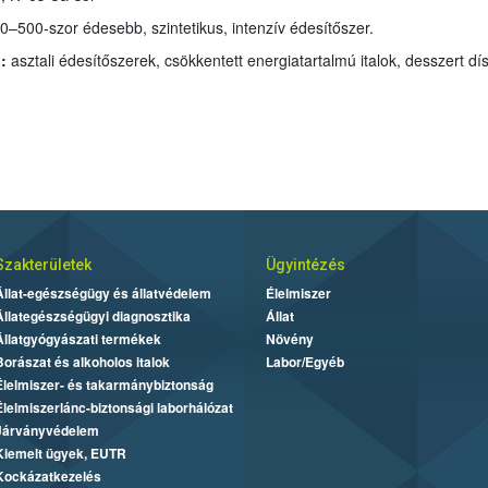
: A cukornál közelítőleg 300–500-szor édesebb, szintetikus, intenzív édesítőszer.
:
:
Szakterületek
Ügyintézés
Állat-egészségügy és állatvédelem
Élelmiszer
Állategészségügyi diagnosztika
Állat
Állatgyógyászati termékek
Növény
Borászat és alkoholos italok
Labor/Egyéb
Élelmiszer- és takarmánybiztonság
Élelmiszerlánc-biztonsági laborhálózat
Járványvédelem
Kiemelt ügyek, EUTR
Kockázatkezelés