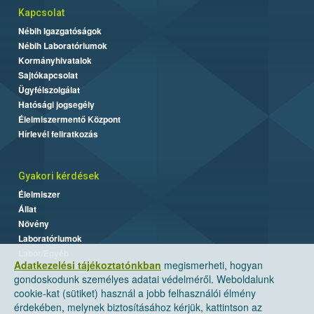
Kapcsolat
Nébih Igazgatóságok
Nébih Laboratóriumok
Kormányhivatalok
Sajtókapcsolat
Ügyfélszolgálat
Hatósági jogsegély
Élelmiszermentő Központ
Hírlevél feliratkozás
Gyakori kérdések
Élelmiszer
Állat
Növény
Laboratóriumok
Labor/Egyéb
Adatkezelési tájékoztatónkban
megismerheti, hogyan
gondoskodunk személyes adatai védelméről. Weboldalunk
cookie-kat (sütiket) használ a jobb felhasználói élmény
érdekében, melynek biztosításához kérjük, kattintson az