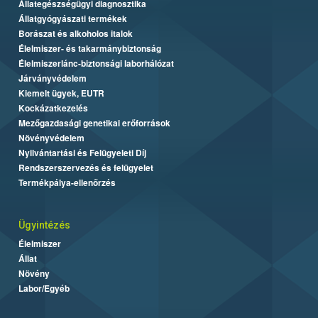
Állategészségügyi diagnosztika
Állatgyógyászati termékek
Borászat és alkoholos italok
Élelmiszer- és takarmánybiztonság
Élelmiszerlánc-biztonsági laborhálózat
Járványvédelem
Kiemelt ügyek, EUTR
Kockázatkezelés
Mezőgazdasági genetikai erőforrások
Növényvédelem
Nyilvántartási és Felügyeleti Díj
Rendszerszervezés és felügyelet
Termékpálya-ellenőrzés
Ügyintézés
Élelmiszer
Állat
Növény
Labor/Egyéb