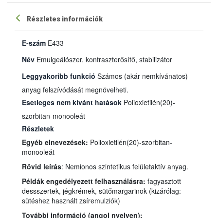
Részletes információk
E-szám
E433
Név
Emulgeálószer, kontraszterősítő, stabilizátor
Leggyakoribb funkció
Számos (akár nemkívánatos)
anyag felszívódását megnövelheti.
Esetleges nem kívánt hatások
Polioxietilén(20)-
szorbitan-monooleát
Részletek
Egyéb elnevezések:
Polioxietilén(20)-szorbitan-
monooleát
Rövid leírás
: Nemionos szintetikus felületaktív anyag.
Példák engedélyezett felhasználásra:
fagyasztott
dessszertek, jégkrémek, sütőmargarinok (kizárólag:
sütéshez használt zsíremulziók)
További információ (angol nyelven):