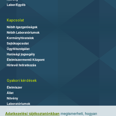
Labor/Egyéb
Kapcsolat
Nébih Igazgatóságok
Nébih Laboratóriumok
Kormányhivatalok
Sajtókapcsolat
Ügyfélszolgálat
Hatósági jogsegély
Élelmiszermentő Központ
Hírlevél feliratkozás
Gyakori kérdések
Élelmiszer
Állat
Növény
Laboratóriumok
Labor/Egyéb
Adatkezelési tájékoztatónkban
megismerheti, hogyan