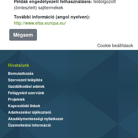
Példák engedélyezett felhasználásra:
feldolgozott
(ömlesztett) sajttermékek
További információ (angol nyelven):
http://www.efsa.europa.eu/
Mégsem
Cookie beállítások
Hivatalunk
Bemutatkozás
Szervezeti felépítés
Gazdálkodási adatok
Felügyeleti szervünk
Projektek
Kapcsolódó linkek
Adatkezelési tájékoztató
Akadálymentességi nyilatkozat
Üzemeltetési információ