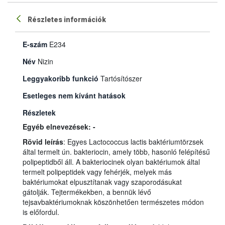
Részletes információk
E-szám
E234
Név
Nizin
Leggyakoribb funkció
Tartósítószer
Esetleges nem kívánt hatások
Részletek
Egyéb elnevezések: -
Rövid leírás
: Egyes Lactococcus lactis baktériumtörzsek
által termelt ún. bakteriocin, amely több, hasonló felépítésű
polipeptidből áll. A bakteriocinek olyan baktériumok által
termelt polipeptidek vagy fehérjék, melyek más
baktériumokat elpusztítanak vagy szaporodásukat
gátolják. Tejtermékekben, a bennük lévő
tejsavbaktériumoknak köszönhetően természetes módon
is előfordul.