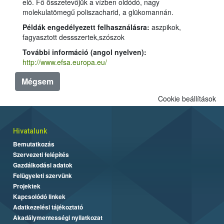
elő. Fő összetevőjük a vízben oldódó, nagy
molekulatömegű poliszacharid, a glükomannán.
Példák engedélyezett felhasználásra:
aszpikok,
fagyasztott dessszertek,szószok
További információ (angol nyelven):
http://www.efsa.europa.eu/
Mégsem
Cookie beállítások
Hivatalunk
Bemutatkozás
Szervezeti felépítés
Gazdálkodási adatok
Felügyeleti szervünk
Projektek
Kapcsolódó linkek
Adatkezelési tájékoztató
Akadálymentességi nyilatkozat