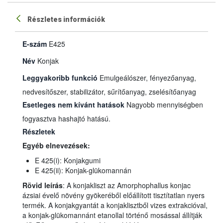
Részletes információk
E-szám
E425
Név
Konjak
Leggyakoribb funkció
Emulgeálószer, fényezőanyag,
nedvesítőszer, stabilizátor, sűrítőanyag, zselésítőanyag
Esetleges nem kívánt hatások
Nagyobb mennyiségben
fogyasztva hashajtó hatású.
Részletek
Egyéb elnevezések:
E 425(i): Konjakgumi
E 425(ii): Konjak-glükomannán
Rövid leírás
: A konjakliszt az Amorphophallus konjac
ázsiai évelő növény gyökeréből előállított tisztítatlan nyers
termék. A konjakgyantát a konjaklisztből vizes extrakcióval,
a konjak-glükomannánt etanollal történő mosással állítják