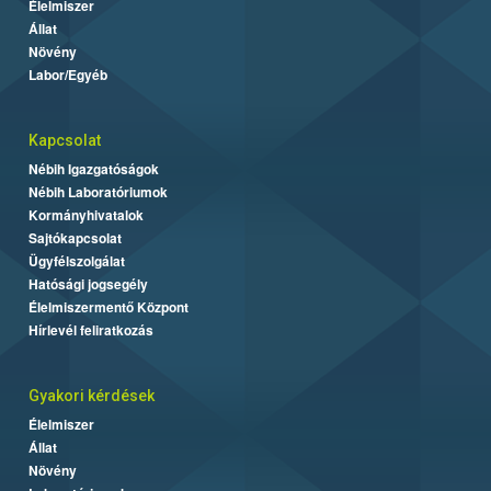
Élelmiszer
Állat
Növény
Labor/Egyéb
Kapcsolat
Nébih Igazgatóságok
Nébih Laboratóriumok
Kormányhivatalok
Sajtókapcsolat
Ügyfélszolgálat
Hatósági jogsegély
Élelmiszermentő Központ
Hírlevél feliratkozás
Gyakori kérdések
Élelmiszer
Állat
Növény