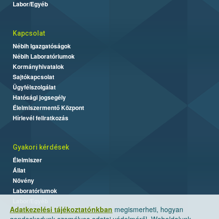
Labor/Egyéb
Kapcsolat
Nébih Igazgatóságok
Nébih Laboratóriumok
Kormányhivatalok
Sajtókapcsolat
Ügyfélszolgálat
Hatósági jogsegély
Élelmiszermentő Központ
Hírlevél feliratkozás
Gyakori kérdések
Élelmiszer
Állat
Növény
Laboratóriumok
Labor/Egyéb
Adatkezelési tájékoztatónkban
megismerheti, hogyan