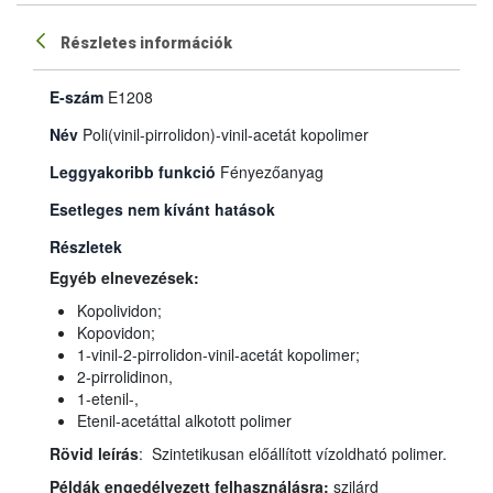
Részletes információk
E-szám
E1208
Név
Poli(vinil-pirrolidon)-vinil-acetát kopolimer
Leggyakoribb funkció
Fényezőanyag
Esetleges nem kívánt hatások
Részletek
Egyéb elnevezések:
Kopolividon;
Kopovidon;
1-vinil-2-pirrolidon-vinil-acetát kopolimer;
2-pirrolidinon,
1-etenil-,
Etenil-acetáttal alkotott polimer
Rövid leírás
: Szintetikusan előállított vízoldható polimer.
Példák engedélyezett felhasználásra:
szilárd