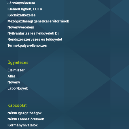
Járványvédelem
Kiemelt ügyek, EUTR
Kockázatkezelés
Mezőgazdasági genetikai erőforrások
Növényvédelem
Nyilvántartási és Felügyeleti Díj
Rendszerszervezés és felügyelet
Termékpálya-ellenőrzés
Ügyintézés
Élelmiszer
Állat
Növény
Labor/Egyéb
Kapcsolat
Nébih Igazgatóságok
Nébih Laboratóriumok
Kormányhivatalok