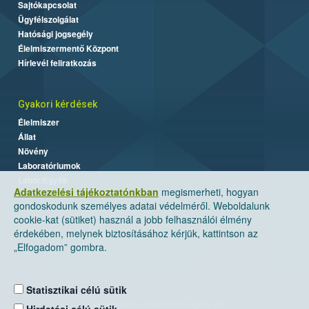
Sajtókapcsolat
Ügyfélszolgálat
Hatósági jogsegély
Élelmiszermentő Központ
Hírlevél feliratkozás
Gyakori kérdések
Élelmiszer
Állat
Növény
Laboratóriumok
Labor/Egyéb
Adatkezelési tájékoztatónkban
megismerheti, hogyan
gondoskodunk személyes adatai védelméről. Weboldalunk
cookie-kat (sütiket) használ a jobb felhasználói élmény
érdekében, melynek biztosításához kérjük, kattintson az
„Elfogadom” gombra.
Statisztikai célú sütik
Nemzeti Élelmiszerlánc-biztonsági Hivatal