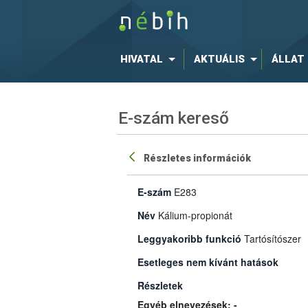
HIVATAL
AKTUÁLIS
ÁLLAT
E-szám kereső
Részletes információk
E-szám
E283
Név
Kálium-propionát
Leggyakoribb funkció
Tartósítószer
Esetleges nem kívánt hatások
Részletek
Egyéb elnevezések: -