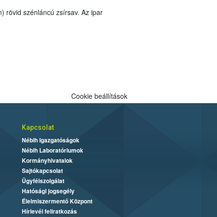
Cookie beállítások
Kapcsolat
Nébih Igazgatóságok
Nébih Laboratóriumok
Kormányhivatalok
Sajtókapcsolat
Ügyfélszolgálat
Hatósági jogsegély
Élelmiszermentő Központ
Hírlevél feliratkozás