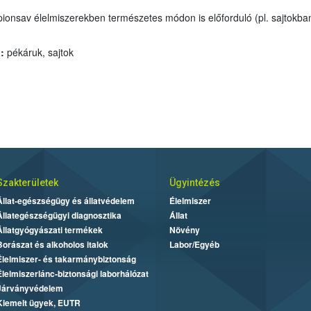
vid szénláncú zsírsav. Az ipar
:
pékáruk, sajtok
:
Szakterületek
Ügyintézés
Állat-egészségügy és állatvédelem
Élelmiszer
Állategészségügyi diagnosztika
Állat
Állatgyógyászati termékek
Növény
Borászat és alkoholos italok
Labor/Egyéb
Élelmiszer- és takarmánybiztonság
Élelmiszerlánc-biztonsági laborhálózat
Járványvédelem
Kiemelt ügyek, EUTR