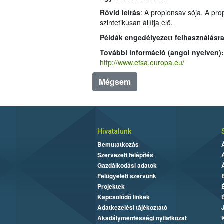
Rövid leírás
: A propionsav sója. A propionsav élelmiszerekben természetes módon is előforduló (pl. sajtokban) rö
szintetikusan állítja elő.
Példák engedélyezett felhasználásra
További információ (angol nyelven)
http://www.efsa.europa.eu/
Mégsem
Hivatalunk
Bemutatkozás
Szervezeti felépítés
Gazdálkodási adatok
Felügyeleti szervünk
Projektek
Kapcsolódó linkek
Adatkezelési tájékoztató
Akadálymentességi nyilatkozat