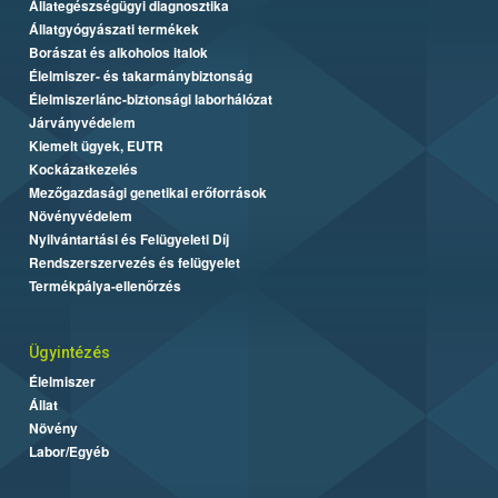
Állategészségügyi diagnosztika
Állatgyógyászati termékek
Borászat és alkoholos italok
Élelmiszer- és takarmánybiztonság
Élelmiszerlánc-biztonsági laborhálózat
Járványvédelem
Kiemelt ügyek, EUTR
Kockázatkezelés
Mezőgazdasági genetikai erőforrások
Növényvédelem
Nyilvántartási és Felügyeleti Díj
Rendszerszervezés és felügyelet
Termékpálya-ellenőrzés
Ügyintézés
Élelmiszer
Állat
Növény
Labor/Egyéb