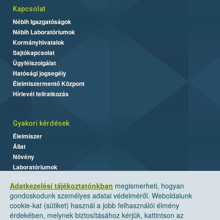
Kapcsolat
Nébih Igazgatóságok
Nébih Laboratóriumok
Kormányhivatalok
Sajtókapcsolat
Ügyfélszolgálat
Hatósági jogsegély
Élelmiszermentő Központ
Hírlevél feliratkozás
Gyakori kérdések
Élelmiszer
Állat
Növény
Laboratóriumok
Labor/Egyéb
Adatkezelési tájékoztatónkban
megismerheti, hogyan
gondoskodunk személyes adatai védelméről. Weboldalunk
cookie-kat (sütiket) használ a jobb felhasználói élmény
érdekében, melynek biztosításához kérjük, kattintson az