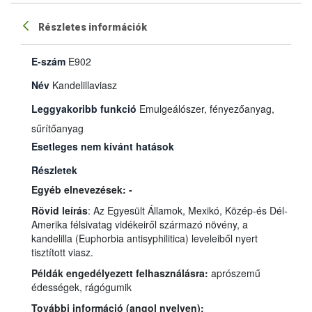
Részletes információk
E-szám
E902
Név
Kandelillaviasz
Leggyakoribb funkció
Emulgeálószer, fényezőanyag,
sűrítőanyag
Esetleges nem kívánt hatások
Részletek
Egyéb elnevezések: -
Rövid leírás
: Az Egyesült Államok, Mexikó, Közép-és Dél-
Amerika félsivatag vidékeiről származó növény, a
kandelilla (Euphorbia antisyphilitica) leveleiből nyert
tisztított viasz.
Példák engedélyezett felhasználásra:
aprószemű
édességek, rágógumik
További információ (angol nyelven):