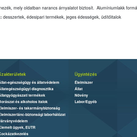
ínezék, mely oldatban narancs árnyalatot biztosít. Alumíniumlakk form
:
desszertek, édesipari termékek, jeges édességek, üdítőitalok
Szakterületek
Ügyintézés
Állat-egészségügy és állatvédelem
Élelmiszer
Állategészségügyi diagnosztika
Állat
Állatgyógyászati termékek
Növény
Borászat és alkoholos italok
Labor/Egyéb
Élelmiszer- és takarmánybiztonság
Élelmiszerlánc-biztonsági laborhálózat
Járványvédelem
Kiemelt ügyek, EUTR
Kockázatkezelés