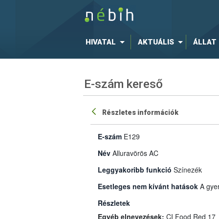
HIVATAL
AKTUÁLIS
ÁLLAT
E-szám kereső
Részletes információk
E-szám
E129
Név
Alluravörös AC
Leggyakoribb funkció
Színezék
Esetleges nem kívánt hatások
A gye
Részletek
Egyéb elnevezések:
CI Food Red 17