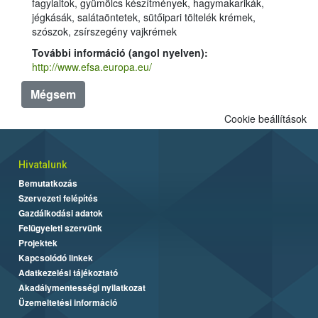
fagylaltok, gyümölcs készítmények, hagymakarikák,
jégkásák, salátaöntetek, sütőipari töltelék krémek,
szószok, zsírszegény vajkrémek
További információ (angol nyelven):
http://www.efsa.europa.eu/
Mégsem
Cookie beállítások
Hivatalunk
Bemutatkozás
Szervezeti felépítés
Gazdálkodási adatok
Felügyeleti szervünk
Projektek
Kapcsolódó linkek
Adatkezelési tájékoztató
Akadálymentességi nyilatkozat
Üzemeltetési információ