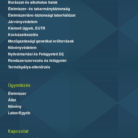
Borászat és alkoholos italok
Élelmiszer- és takarmánybiztonság
Élelmiszerlánc-biztonsági laborhálózat
Járványvédelem
Kiemelt ügyek, EUTR
Kockázatkezelés
Mezőgazdasági genetikai erőforrások
Növényvédelem
Nyilvántartási és Felügyeleti Díj
Rendszerszervezés és felügyelet
Termékpálya-ellenőrzés
Ügyintézés
Élelmiszer
Állat
Növény
Labor/Egyéb
Kapcsolat