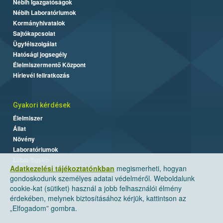
Nébih Igazgatóságok
Nébih Laboratóriumok
Kormányhivatalok
Sajtókapcsolat
Ügyfélszolgálat
Hatósági jogsegély
Élelmiszermentő Központ
Hírlevél feliratkozás
Gyakori kérdések
Élelmiszer
Állat
Növény
Laboratóriumok
Labor/Egyéb
Adatkezelési tájékoztatónkban
megismerheti, hogyan
gondoskodunk személyes adatai védelméről. Weboldalunk
cookie-kat (sütiket) használ a jobb felhasználói élmény
érdekében, melynek biztosításához kérjük, kattintson az
„Elfogadom” gombra.