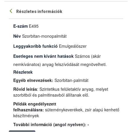
Részletes információk
E-szám
E495
Név
Szorbitan-monopalmitát
Leggyakoribb funkció
Emulgeálószer
Esetleges nem kívánt hatások
Számos (akár
nemkívánatos) anyag felszívódását megnövelheti.
Részletek
Egyéb elnevezések:
Szorbitan-palmitát
Rövid leírás
: Szintetikus felületaktív anyag, melyet
szorbitból és palmitinsavból állítanak elő.
Példák engedélyezett
felhasználásra:
süteménykeverékek, zsír alapú kenhető
készítmények
További információ (angol nyelven): -