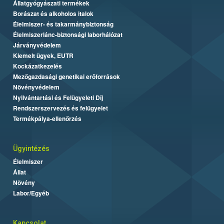
Állatgyógyászati termékek
Borászat és alkoholos italok
Élelmiszer- és takarmánybiztonság
Élelmiszerlánc-biztonsági laborhálózat
Járványvédelem
Kiemelt ügyek, EUTR
Kockázatkezelés
Mezőgazdasági genetikai erőforrások
Növényvédelem
Nyilvántartási és Felügyeleti Díj
Rendszerszervezés és felügyelet
Termékpálya-ellenőrzés
Ügyintézés
Élelmiszer
Állat
Növény
Labor/Egyéb
Kapcsolat