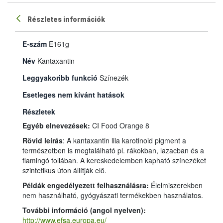
Részletes információk
E-szám
E161g
Név
Kantaxantin
Leggyakoribb funkció
Színezék
Esetleges nem kívánt hatások
Részletek
Egyéb elnevezések:
CI Food Orange 8
Rövid leírás
: A kantaxantin lila karotinoid pigment a
természetben is megtalálható pl. rákokban, lazacban és a
flamingó tollában. A kereskedelemben kapható színezéket
szintetikus úton állítják elő.
Példák engedélyezett felhasználásra:
Élelmiszerekben
nem használható, gyógyászati termékekben használatos.
További információ (angol nyelven):
http://www.efsa.europa.eu/