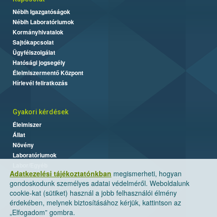
Nébih Igazgatóságok
Nébih Laboratóriumok
Kormányhivatalok
Sajtókapcsolat
Ügyfélszolgálat
Hatósági jogsegély
Élelmiszermentő Központ
Hírlevél feliratkozás
Gyakori kérdések
Élelmiszer
Állat
Növény
Laboratóriumok
Labor/Egyéb
Adatkezelési tájékoztatónkban
megismerheti, hogyan
gondoskodunk személyes adatai védelméről. Weboldalunk
cookie-kat (sütiket) használ a jobb felhasználói élmény
érdekében, melynek biztosításához kérjük, kattintson az
„Elfogadom” gombra.