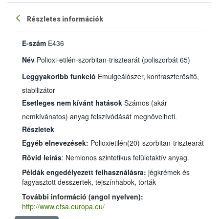
Részletes információk
E-szám
E436
Név
Polioxi-etilén-szorbitan-trisztearát (poliszorbát 65)
Leggyakoribb funkció
Emulgeálószer, kontraszterősítő,
stabilizátor
Esetleges nem kívánt hatások
Számos (akár
nemkívánatos) anyag felszívódását megnövelheti.
Részletek
Egyéb elnevezések:
Polioxietilén(20)-szorbitan-trisztearát
Rövid leírás
: Nemionos szintetikus felületaktív anyag.
Példák engedélyezett felhasználásra:
jégkrémek és
fagyasztott desszertek, tejszínhabok, torták
További információ (angol nyelven):
http://www.efsa.europa.eu/