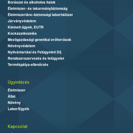
Borászat és alkoholos italok
Élelmiszer- és takarmánybiztonság
Élelmiszerlánc-biztonsági laborhálózat
Járványvédelem
Kiemelt ügyek, EUTR
Kockázatkezelés
Mezőgazdasági genetikai erőforrások
Növényvédelem
Nyilvántartási és Felügyeleti Díj
Rendszerszervezés és felügyelet
Termékpálya-ellenőrzés
Ügyintézés
Élelmiszer
Állat
Növény
Labor/Egyéb
Kapcsolat