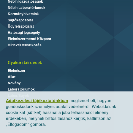
Nébih Igazgatóságok
Nébih Laboratóriumok
Kormányhivatalok
Sajtókapcsolat
Ügyfélszolgálat
Hatósági jogsegély
Élelmiszermentő Központ
Hírlevél feliratkozás
Gyakori kérdések
Élelmiszer
Állat
Növény
Laboratóriumok
Labor/Egyéb
Adatkezelési tájékoztatónkban
megismerheti, hogyan
gondoskodunk személyes adatai védelméről. Weboldalunk
cookie-kat (sütiket) használ a jobb felhasználói élmény
érdekében, melynek biztosításához kérjük, kattintson az
„Elfogadom” gombra.