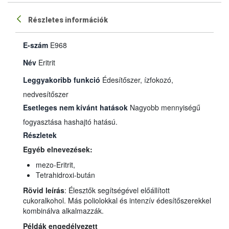
Részletes információk
E-szám
E968
Név
Eritrit
Leggyakoribb funkció
Édesítőszer, ízfokozó,
nedvesítőszer
Esetleges nem kívánt hatások
Nagyobb mennyiségű
fogyasztása hashajtó hatású.
Részletek
Egyéb elnevezések:
mezo-Eritrit,
Tetrahidroxi-bután
Rövid leírás
: Élesztők segítségével előállított
cukoralkohol. Más poliolokkal és intenzív édesítőszerekkel
kombinálva alkalmazzák.
Példák engedélyezett