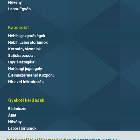
Növény
Labor/Egyéb
Kapcsolat
Nébih Igazgatóságok
Nébih Laboratóriumok
Kormányhivatalok
Sajtókapcsolat
Ügyfélszolgálat
Hatósági jogsegély
Élelmiszermentő Központ
Hírlevél feliratkozás
Gyakori kérdések
Élelmiszer
Állat
Növény
Laboratóriumok
Labor/Egyéb