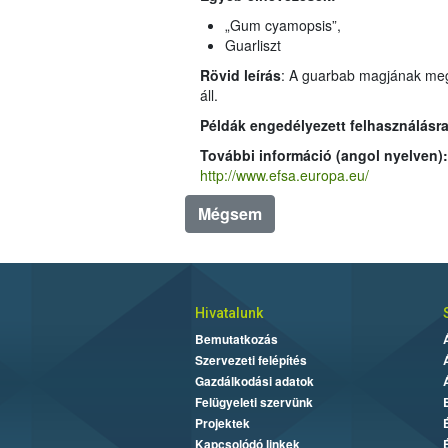
„Gum cyamopsis”,
Guarliszt
Rövid leírás
: A guarbab magjának megőrölt endospermája (csírát körülvevő és a magot teljesen kitöltő tápláló szövet), amely
áll.
Példák engedélyezett felhasználásra
További információ (angol nyelven):
http://www.efsa.europa.eu/
Mégsem
Hivatalunk
Bemutatkozás
Szervezeti felépítés
Gazdálkodási adatok
Felügyeleti szervünk
Projektek
Kapcsolódó linkek