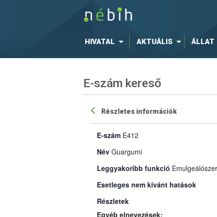
HIVATAL
AKTUÁLIS
ÁLLAT
E-szám kereső
Részletes információk
E-szám
E412
Név
Guargumi
Leggyakoribb funkció
Emulgeálószer,
Esetleges nem kívánt hatások
Részletek
Egyéb elnevezések: