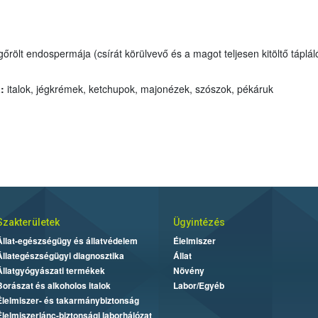
 főleg poliszacharidokból
:
italok, jégkrémek, ketchupok, majonézek, szószok, pékáruk
Szakterületek
Ügyintézés
Állat-egészségügy és állatvédelem
Élelmiszer
Állategészségügyi diagnosztika
Állat
Állatgyógyászati termékek
Növény
Borászat és alkoholos italok
Labor/Egyéb
Élelmiszer- és takarmánybiztonság
Élelmiszerlánc-biztonsági laborhálózat