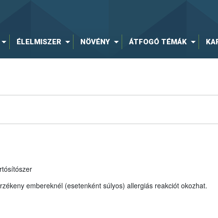
ÉLELMISZER
NÖVÉNY
ÁTFOGÓ TÉMÁK
KA
rtósítószer
rzékeny embereknél (esetenként súlyos) allergiás reakciót okozhat.