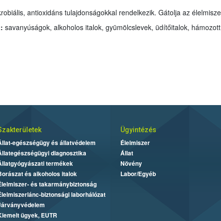
robiális, antioxidáns tulajdonságokkal rendelkezik. Gátolja az élelmisz
:
savanyúságok, alkoholos italok, gyümölcslevek, üdítőitalok, hámozott
:
Szakterületek
Ügyintézés
Állat-egészségügy és állatvédelem
Élelmiszer
Állategészségügyi diagnosztika
Állat
Állatgyógyászati termékek
Növény
Borászat és alkoholos italok
Labor/Egyéb
Élelmiszer- és takarmánybiztonság
Élelmiszerlánc-biztonsági laborhálózat
Járványvédelem
Kiemelt ügyek, EUTR