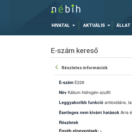
HIVATAL
AKTUÁLIS
ÁLLAT
E-szám kereső
Részletes információk
E-szám
E228
Név
Kálium-hidrogén-szulfit
Leggyakoribb funkció
antioxidáns, ta
Esetleges nem kívánt hatások
Arra é
Részletek
Egyéb elnevezések: -