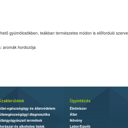
ar szintetikusan állít
:
aromák hordozója
:
Szakterületek
Ügyintézés
Állat-egészségügy és állatvédelem
Élelmiszer
Állategészségügyi diagnosztika
Állat
Állatgyógyászati termékek
Növény
Borászat és alkoholos italok
Labor/Egyéb