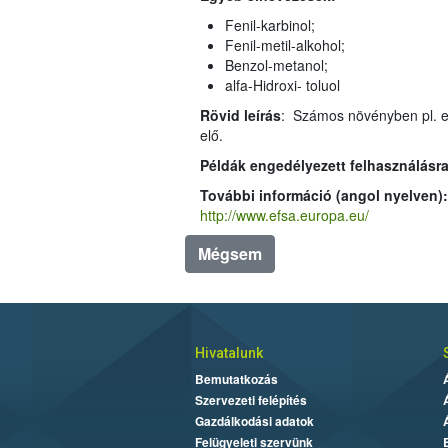
Fenil-karbinol;
Fenil-metil-alkohol;
Benzol-metanol;
alfa-Hidroxi- toluol
Rövid leírás
: Számos növényben pl. ehető gyümölcsökben, teákban természetes módon is előforduló szerves anyag, melyet az ip
elő.
Példák engedélyezett felhasználásra
További információ (angol nyelven)
http://www.efsa.europa.eu/
Mégsem
Hivatalunk
Bemutatkozás
Szervezeti felépítés
Gazdálkodási adatok
Felügyeleti szervünk