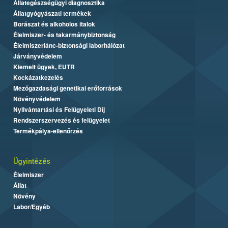
Állategészségügyi diagnosztika
Állatgyógyászati termékek
Borászat és alkoholos italok
Élelmiszer- és takarmánybiztonság
Élelmiszerlánc-biztonsági laborhálózat
Járványvédelem
Kiemelt ügyek, EUTR
Kockázatkezelés
Mezőgazdasági genetikai erőforrások
Növényvédelem
Nyilvántartási és Felügyeleti Díj
Rendszerszervezés és felügyelet
Termékpálya-ellenőrzés
Ügyintézés
Élelmiszer
Állat
Növény
Labor/Egyéb