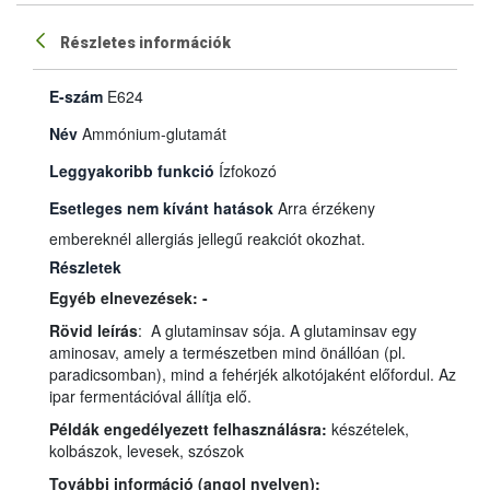
Részletes információk
E-szám
E624
Név
Ammónium-glutamát
Leggyakoribb funkció
Ízfokozó
Esetleges nem kívánt hatások
Arra érzékeny
embereknél allergiás jellegű reakciót okozhat.
Részletek
Egyéb elnevezések: -
Rövid leírás
: A glutaminsav sója. A glutaminsav egy
aminosav, amely a természetben mind önállóan (pl.
paradicsomban), mind a fehérjék alkotójaként előfordul. Az
ipar fermentációval állítja elő.
Példák engedélyezett felhasználásra:
készételek,
kolbászok, levesek, szószok
További információ (angol nyelven):