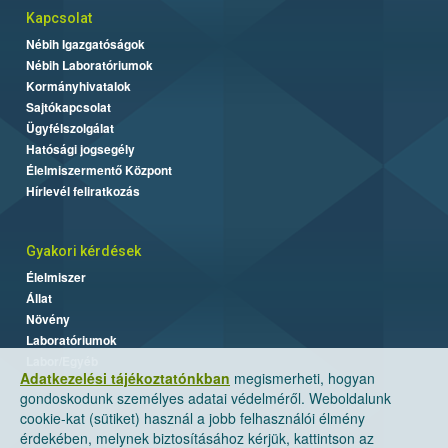
Kapcsolat
Nébih Igazgatóságok
Nébih Laboratóriumok
Kormányhivatalok
Sajtókapcsolat
Ügyfélszolgálat
Hatósági jogsegély
Élelmiszermentő Központ
Hírlevél feliratkozás
Gyakori kérdések
Élelmiszer
Állat
Növény
Laboratóriumok
Labor/Egyéb
Adatkezelési tájékoztatónkban
megismerheti, hogyan
gondoskodunk személyes adatai védelméről. Weboldalunk
cookie-kat (sütiket) használ a jobb felhasználói élmény
érdekében, melynek biztosításához kérjük, kattintson az