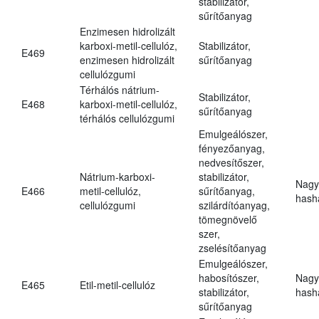
stabilizátor,
sűrítőanyag
Enzimesen hidrolizált
karboxi-metil-cellulóz,
Stabilizátor,
E469
enzimesen hidrolizált
sűrítőanyag
cellulózgumi
Térhálós nátrium-
Stabilizátor,
E468
karboxi-metil-cellulóz,
sűrítőanyag
térhálós cellulózgumi
Emulgeálószer,
fényezőanyag,
nedvesítőszer,
Nátrium-karboxi-
stabilizátor,
Nagy
E466
metil-cellulóz,
sűrítőanyag,
hasha
cellulózgumi
szilárdítóanyag,
tömegnövelő
szer,
zselésítőanyag
Emulgeálószer,
habosítószer,
Nagy
E465
Etil-metil-cellulóz
stabilizátor,
hasha
sűrítőanyag