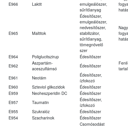
E966
Laktit
emulgeálószer,
fogy
sűrítőanyag
hatá
Édesítőszer,
emulgeálószer,
nedvesítőszer,
Nagy
E965
Maltitok
stabilizátor,
fogy
sűrítőanyag,
hatá
tömegnövelő
szer
E964
Poliglucitszirup
Édesítőszer
Aszpartám-
Fenil
E962
Édesítőszer
aceszulfámsó
tarta
Édesítőszer,
E961
Neotám
ízfokozó
E960
Szteviol glikozidok
Édesítőszer
E959
Neoheszperidin DC
Édesítőszer
Édesítőszer,
E957
Taumatin
ízfokozó
E955
Szukralóz
Édesítőszer
E954
Szacharinok
Édesítőszer
Csomósodást