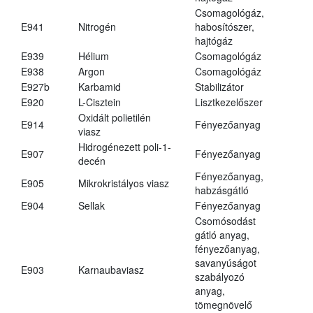
Csomagológáz,
E941
Nitrogén
habosítószer,
hajtógáz
E939
Hélium
Csomagológáz
E938
Argon
Csomagológáz
E927b
Karbamid
Stabilizátor
E920
L-Cisztein
Lisztkezelőszer
Oxidált polietilén
E914
Fényezőanyag
viasz
Hidrogénezett poli-1-
E907
Fényezőanyag
decén
Fényezőanyag,
E905
Mikrokristályos viasz
habzásgátló
E904
Sellak
Fényezőanyag
Csomósodást
gátló anyag,
fényezőanyag,
savanyúságot
E903
Karnaubaviasz
szabályozó
anyag,
tömegnövelő