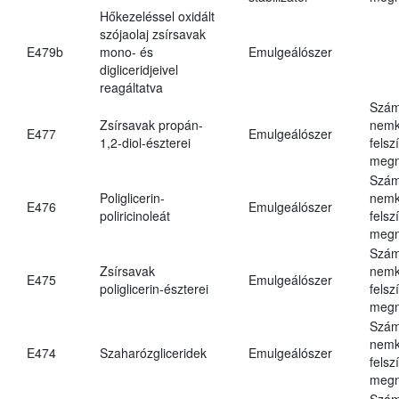
Hőkezeléssel oxidált
szójaolaj zsírsavak
E479b
mono- és
Emulgeálószer
digliceridjeivel
reagáltatva
Szám
Zsírsavak propán-
nemk
E477
Emulgeálószer
1,2-diol-észterei
felsz
megn
Szám
Poliglicerin-
nemk
E476
Emulgeálószer
poliricinoleát
felsz
megn
Szám
Zsírsavak
nemk
E475
Emulgeálószer
poliglicerin-észterei
felsz
megn
Szám
nemk
E474
Szaharózgliceridek
Emulgeálószer
felsz
megn
Szám