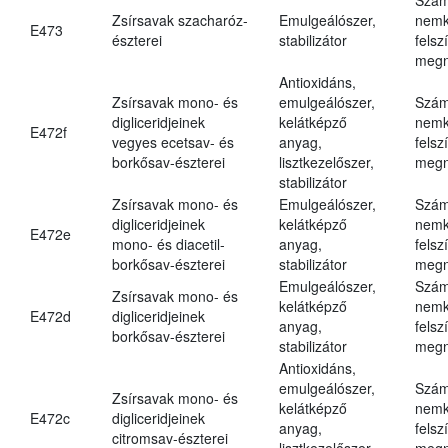
Zsírsavak szacharóz-
Emulgeálószer,
nemk
E473
észterei
stabilizátor
felsz
megn
Antioxidáns,
Zsírsavak mono- és
emulgeálószer,
Szám
digliceridjeinek
kelátképző
nemk
E472f
vegyes ecetsav- és
anyag,
felsz
borkősav-észterei
lisztkezelőszer,
megn
stabilizátor
Zsírsavak mono- és
Emulgeálószer,
Szám
digliceridjeinek
kelátképző
nemk
E472e
mono- és diacetil-
anyag,
felsz
borkősav-észterei
stabilizátor
megn
Emulgeálószer,
Szám
Zsírsavak mono- és
kelátképző
nemk
E472d
digliceridjeinek
anyag,
felsz
borkősav-észterei
stabilizátor
megn
Antioxidáns,
emulgeálószer,
Szám
Zsírsavak mono- és
kelátképző
nemk
E472c
digliceridjeinek
anyag,
felsz
citromsav-észterei
lisztkezelőszer,
megn