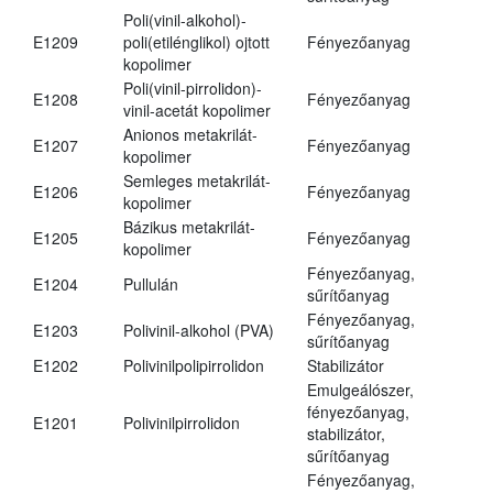
Poli(vinil-alkohol)-
E1209
poli(etilénglikol) ojtott
Fényezőanyag
kopolimer
Poli(vinil-pirrolidon)-
E1208
Fényezőanyag
vinil-acetát kopolimer
Anionos metakrilát-
E1207
Fényezőanyag
kopolimer
Semleges metakrilát-
E1206
Fényezőanyag
kopolimer
Bázikus metakrilát-
E1205
Fényezőanyag
kopolimer
Fényezőanyag,
E1204
Pullulán
sűrítőanyag
Fényezőanyag,
E1203
Polivinil-alkohol (PVA)
sűrítőanyag
E1202
Polivinilpolipirrolidon
Stabilizátor
Emulgeálószer,
fényezőanyag,
E1201
Polivinilpirrolidon
stabilizátor,
sűrítőanyag
Fényezőanyag,