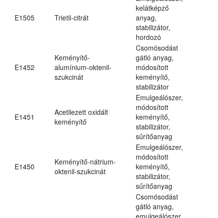
kelátképző
E1505
Trietil-citrát
anyag,
stabilizátor,
hordozó
Csomósodást
Keményítő-
gátló anyag,
E1452
alumínium-oktenil-
módosított
szukcinát
keményítő,
stabilizátor
Emulgeálószer,
módosított
Acetilezett oxidált
E1451
keményítő,
keményítő
stabilizátor,
sűrítőanyag
Emulgeálószer,
módosított
Keményítő-nátrium-
E1450
keményítő,
oktenil-szukcinát
stabilizátor,
sűrítőanyag
Csomósodást
gátló anyag,
emulgeálószer,