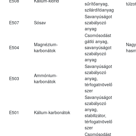
E508
Kálium-klorid
sűrítőanyag,
túlzo
szilárdítóanyag
Savanyúságot
E507
Sósav
szabályozó
anyag
Csomósodást
gátló anyag,
Magnézium-
Nagy
E504
savanyúságot
karbonátok
hasm
szabályozó
anyag
Savanyúságot
szabályozó
Ammónium-
E503
anyag,
karbonátok
térfogatnövelő
szer
Savanyúságot
szabályozó
anyag,
E501
Kálium-karbonátok
stabilizátor,
térfogatnövelő
szer
Csomósodást