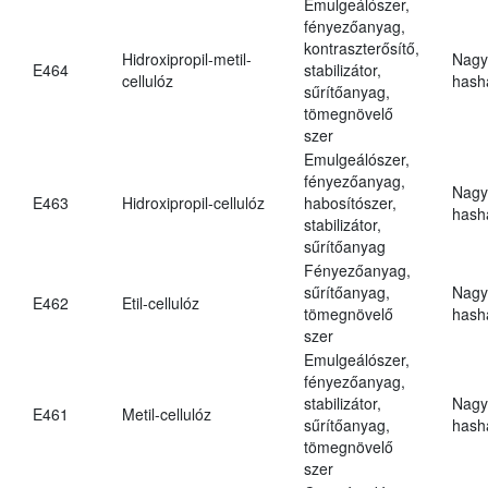
Emulgeálószer,
fényezőanyag,
kontraszterősítő,
Hidroxipropil-metil-
Nagy
E464
stabilizátor,
cellulóz
hasha
sűrítőanyag,
tömegnövelő
szer
Emulgeálószer,
fényezőanyag,
Nagy
E463
Hidroxipropil-cellulóz
habosítószer,
hasha
stabilizátor,
sűrítőanyag
Fényezőanyag,
sűrítőanyag,
Nagy
E462
Etil-cellulóz
tömegnövelő
hasha
szer
Emulgeálószer,
fényezőanyag,
stabilizátor,
Nagy
E461
Metil-cellulóz
sűrítőanyag,
hasha
tömegnövelő
szer