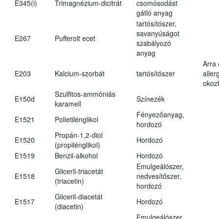
E345(i)
Trimagnézium-dicitrát
csomósodást
gátló anyag
tartósítószer,
savanyúságot
E267
Pufferolt ecet
szabályozó
anyag
Arra
E203
Kalcium-szorbát
tartósítószer
aller
okoz
Szulfitos-ammóniás
E150d
Színezék
karamell
Fényezőanyag,
E1521
Polietilénglikol
hordozó
Propán-1,2-diol
E1520
Hordozó
(propilénglikol)
E1519
Benzil-alkohol
Hordozó
Emulgeálószer,
Gliceril-triacetát
E1518
nedvesítőszer,
(triacetin)
hordozó
Gliceril-diacetát
E1517
Hordozó
(diacetin)
Emulgeálószer,