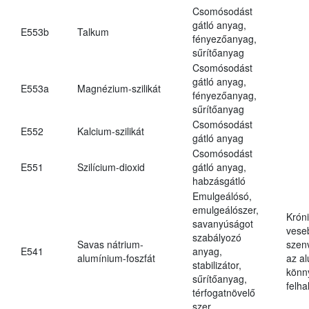
Csomósodást
gátló anyag,
E553b
Talkum
fényezőanyag,
sűrítőanyag
Csomósodást
gátló anyag,
E553a
Magnézium-szilikát
fényezőanyag,
sűrítőanyag
Csomósodást
E552
Kalcium-szilikát
gátló anyag
Csomósodást
E551
Szilícium-dioxid
gátló anyag,
habzásgátló
Emulgeálósó,
emulgeálószer,
Krón
savanyúságot
vese
szabályozó
Savas nátrium-
szen
E541
anyag,
alumínium-foszfát
az a
stabilizátor,
könn
sűrítőanyag,
felh
térfogatnövelő
szer