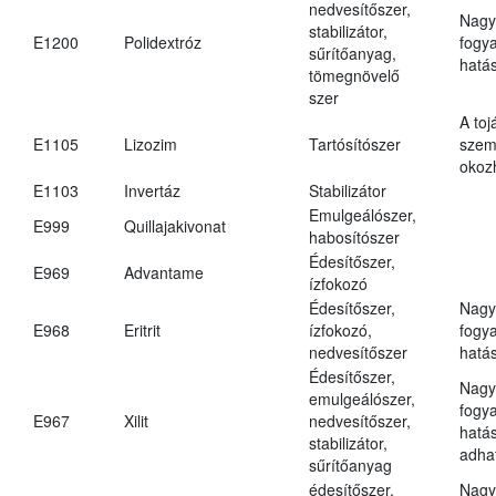
nedvesítőszer,
Nagy
stabilizátor,
E1200
Polidextróz
fogy
sűrítőanyag,
hatá
tömegnövelő
szer
A toj
E1105
Lizozim
Tartósítószer
szem
okoz
E1103
Invertáz
Stabilizátor
Emulgeálószer,
E999
Quillajakivonat
habosítószer
Édesítőszer,
E969
Advantame
ízfokozó
Édesítőszer,
Nagy
E968
Eritrit
ízfokozó,
fogy
nedvesítőszer
hatá
Édesítőszer,
Nagy
emulgeálószer,
fogy
E967
Xilit
nedvesítőszer,
hatá
stabilizátor,
adha
sűrítőanyag
édesítőszer,
Nagy