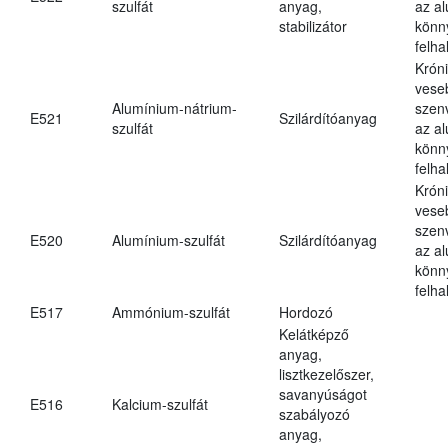
szulfát
anyag,
az a
stabilizátor
könn
felh
Krón
vese
Alumínium-nátrium-
szen
E521
Szilárdítóanyag
szulfát
az a
könn
felh
Krón
vese
szen
E520
Alumínium-szulfát
Szilárdítóanyag
az a
könn
felh
E517
Ammónium-szulfát
Hordozó
Kelátképző
anyag,
lisztkezelőszer,
savanyúságot
E516
Kalcium-szulfát
szabályozó
anyag,