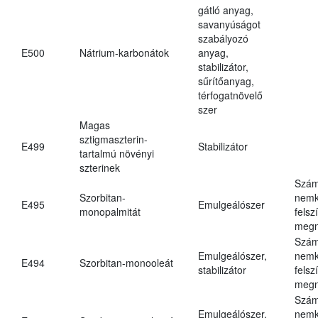
gátló anyag,
savanyúságot
szabályozó
E500
Nátrium-karbonátok
anyag,
stabilizátor,
sűrítőanyag,
térfogatnövelő
szer
Magas
sztigmaszterin-
E499
Stabilizátor
tartalmú növényi
szterinek
Szám
Szorbitan-
nemk
E495
Emulgeálószer
monopalmitát
felsz
megn
Szám
Emulgeálószer,
nemk
E494
Szorbitan-monooleát
stabilizátor
felsz
megn
Szám
Emulgeálószer,
nemk