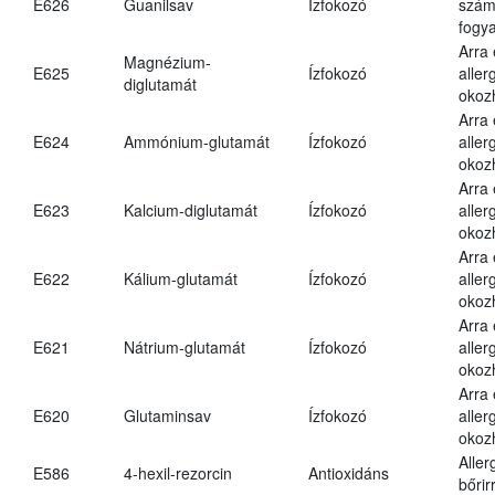
E626
Guanilsav
Ízfokozó
számá
fogya
Arra
Magnézium-
E625
Ízfokozó
aller
diglutamát
okoz
Arra
E624
Ammónium-glutamát
Ízfokozó
aller
okoz
Arra
E623
Kalcium-diglutamát
Ízfokozó
aller
okoz
Arra
E622
Kálium-glutamát
Ízfokozó
aller
okoz
Arra
E621
Nátrium-glutamát
Ízfokozó
aller
okoz
Arra
E620
Glutaminsav
Ízfokozó
aller
okoz
Aller
E586
4-hexil-rezorcin
Antioxidáns
bőrir