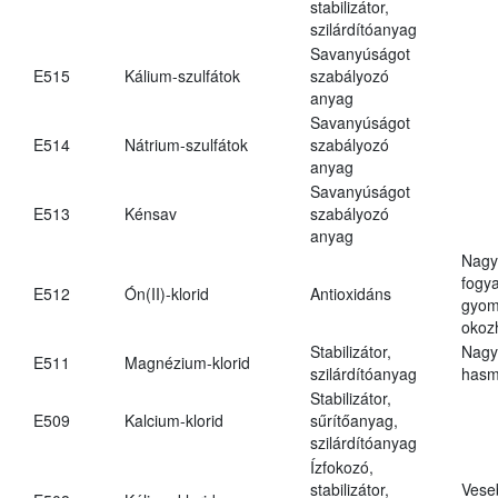
stabilizátor,
szilárdítóanyag
Savanyúságot
E515
Kálium-szulfátok
szabályozó
anyag
Savanyúságot
E514
Nátrium-szulfátok
szabályozó
anyag
Savanyúságot
E513
Kénsav
szabályozó
anyag
Nagy
fogy
E512
Ón(II)-klorid
Antioxidáns
gyom
okoz
Stabilizátor,
Nagy
E511
Magnézium-klorid
szilárdítóanyag
hasm
Stabilizátor,
E509
Kalcium-klorid
sűrítőanyag,
szilárdítóanyag
Ízfokozó,
stabilizátor,
Vese