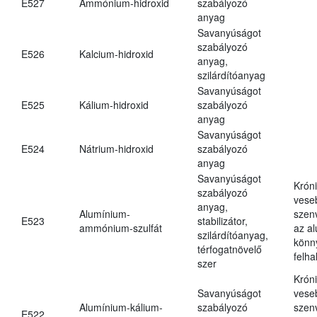
E527
Ammónium-hidroxid
szabályozó
anyag
Savanyúságot
szabályozó
E526
Kalcium-hidroxid
anyag,
szilárdítóanyag
Savanyúságot
E525
Kálium-hidroxid
szabályozó
anyag
Savanyúságot
E524
Nátrium-hidroxid
szabályozó
anyag
Savanyúságot
Krón
szabályozó
vese
anyag,
Alumínium-
szen
E523
stabilizátor,
ammónium-szulfát
az a
szilárdítóanyag,
könn
térfogatnövelő
felh
szer
Krón
Savanyúságot
vese
Alumínium-kálium-
szabályozó
szen
E522