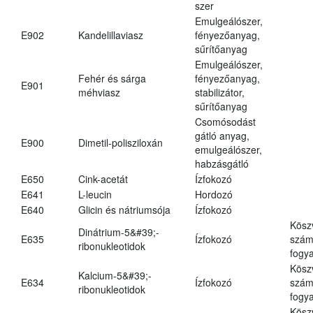
szer
Emulgeálószer,
E902
Kandelillaviasz
fényezőanyag,
sűrítőanyag
Emulgeálószer,
Fehér és sárga
fényezőanyag,
E901
méhviasz
stabilizátor,
sűrítőanyag
Csomósodást
gátló anyag,
E900
Dimetil-polisziloxán
emulgeálószer,
habzásgátló
E650
Cink-acetát
Ízfokozó
E641
L-leucin
Hordozó
E640
Glicin és nátriumsója
Ízfokozó
Kösz
Dinátrium-5&#39;-
E635
Ízfokozó
számá
ribonukleotidok
fogya
Kösz
Kalcium-5&#39;-
E634
Ízfokozó
számá
ribonukleotidok
fogya
Kösz