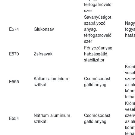
térfogatnövelő
szer
Savanyúságot
szabályozó
Nagy
E574
Glükonsav
anyag,
fogy
térfogatnövelő
hatá
szer
Fényezőanyag,
E570
Zsírsavak
habzásgátló,
stabilizátor
Krón
vese
Kálium-alumínium-
Csomósodást
szen
E555
szilikát
gátló anyag
az a
könn
felh
Krón
vese
Nátrium-alumínium-
Csomósodást
szen
E554
szilikát
gátló anyag
az a
könn
felh