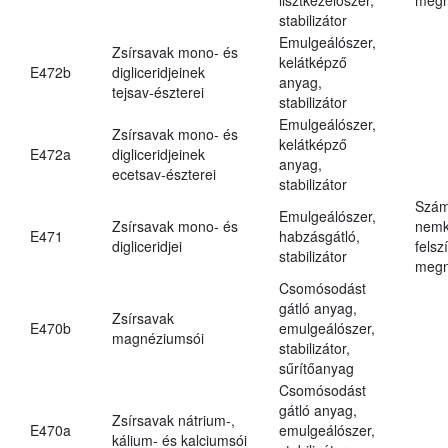
stabilizátor
Emulgeálószer,
Zsírsavak mono- és
kelátképző
E472b
digliceridjeinek
anyag,
tejsav-észterei
stabilizátor
Emulgeálószer,
Zsírsavak mono- és
kelátképző
E472a
digliceridjeinek
anyag,
ecetsav-észterei
stabilizátor
Szám
Emulgeálószer,
Zsírsavak mono- és
nemk
E471
habzásgátló,
digliceridjei
felsz
stabilizátor
megn
Csomósodást
gátló anyag,
Zsírsavak
E470b
emulgeálószer,
magnéziumsói
stabilizátor,
sűrítőanyag
Csomósodást
gátló anyag,
Zsírsavak nátrium-,
E470a
emulgeálószer,
kálium- és kalciumsói