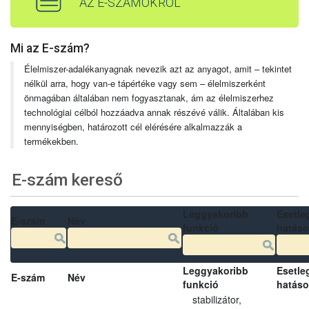
AZ E-SZÁMOKRÓL
Mi az E-szám?
Élelmiszer-adalékanyagnak nevezik azt az anyagot, amit – tekintet
nélkül arra, hogy van-e tápértéke vagy sem – élelmiszerként
önmagában általában nem fogyasztanak, ám az élelmiszerhez
technológiai célból hozzáadva annak részévé válik. Általában kis
mennyiségben, határozott cél elérésére alkalmazzák a
termékekben.
E-szám kereső
Leggyakoribb
Esetle
E-szám
Név
funkció
hatás
Leggyakoribb
Esetle
E-szám
Név
funkció
hatás
stabilizátor,