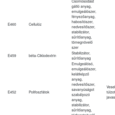
Csomósodást
gátló anyag,
emulgeálószer,
fényezőanyag,
habosítószer,
E460
Cellulóz
nedvesítőszer,
stabilizátor,
sűrítőanyag,
tömegnövelő
szer
Stabilizátor,
E459
béta-Ciklodextrin
sűrítőanyag
Emulgeálósó,
emulgeálószer,
kelátképző
anyag,
nedvesítőszer,
Vese
savanyúságot
E452
Polifoszfátok
túlzo
szabályozó
javas
anyag,
stabilizátor,
sűrítőanyag,
térfogatnövelő