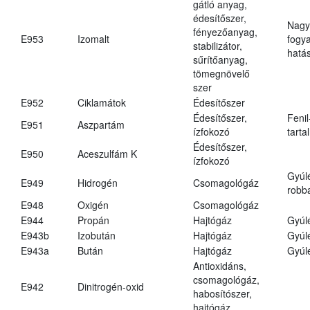
gátló anyag,
édesítőszer,
Nagy
fényezőanyag,
E953
Izomalt
fogy
stabilizátor,
hatá
sűrítőanyag,
tömegnövelő
szer
E952
Ciklamátok
Édesítőszer
Édesítőszer,
Fenil
E951
Aszpartám
ízfokozó
tarta
Édesítőszer,
E950
Aceszulfám K
ízfokozó
Gyúl
E949
Hidrogén
Csomagológáz
robba
E948
Oxigén
Csomagológáz
E944
Propán
Hajtógáz
Gyúl
E943b
Izobután
Hajtógáz
Gyúl
E943a
Bután
Hajtógáz
Gyúl
Antioxidáns,
csomagológáz,
E942
Dinitrogén-oxid
habosítószer,
hajtógáz