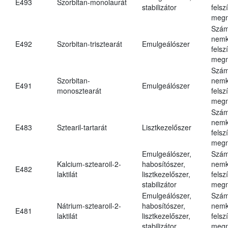
E493
Szorbitan-monolaurát
stabilizátor
felsz
megn
Szám
nemk
E492
Szorbitan-trisztearát
Emulgeálószer
felsz
megn
Szám
Szorbitan-
nemk
E491
Emulgeálószer
monosztearát
felsz
megn
Szám
nemk
E483
Sztearil-tartarát
Lisztkezelőszer
felsz
megn
Emulgeálószer,
Szám
Kalcium-sztearoil-2-
habosítószer,
nemk
E482
laktilát
lisztkezelőszer,
felsz
stabilizátor
megn
Emulgeálószer,
Szám
Nátrium-sztearoil-2-
habosítószer,
nemk
E481
laktilát
lisztkezelőszer,
felsz
stabilizátor
megn