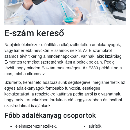
E-szám kereső
Napjaink élelmiszer-előállítása elképzelhetetlen adalékanyagok,
vagy ismertebb nevükön E-számok nélkül. Az E-számokról
számos tévhit kering a mindennapokban, vannak, akik kizárólag
E-mentes terméket szeretnének látni a boltok polcain. Pedig
tévhit, hogy minden E-szám mesterséges. Az E330 például nem
más, mint a citromsav.
Szűrhető, kereshető adatbázisunk segítségével megismerhetik az
egyes adalékanyagok fontosabb funkcióit, esetleges
kockázataikat, a részletekre kattintva pedig arról is olvashatnak,
hogy mely termékekben fordulnak elő leggyakrabban és további
szakirodalmat is ajánlunk.
Főbb adalékanyag csoportok
élelmiszer-színezékek,
sűrítők,