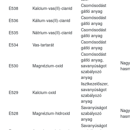
Csomósodást
E538
Kalcium-vas(II)-cianid
gátló anyag
Csomósodást
E536
Kálium-vas(II)-cianid
gátló anyag
Csomósodást
E535
Nátrium-vas(II)-cianid
gátló anyag
Csomósodást
E534
Vas-tartarát
gátló anyag
Csomósodást
gátló anyag,
Nagy
E530
Magnézium-oxid
savanyúságot
hasm
szabályozó
anyag
lisztkezelőszer,
savanyúságot
E529
Kalcium-oxid
szabályozó
anyag
Savanyúságot
Nagy
E528
Magnézium-hidroxid
szabályozó
hasm
anyag
Savanyúságot