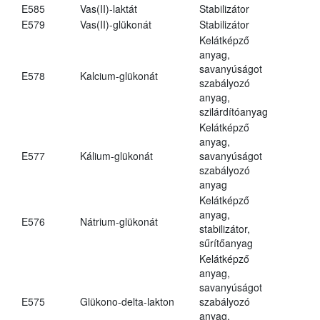
E585
Vas(II)-laktát
Stabilizátor
E579
Vas(II)-glükonát
Stabilizátor
Kelátképző
anyag,
savanyúságot
E578
Kalcium-glükonát
szabályozó
anyag,
szilárdítóanyag
Kelátképző
anyag,
E577
Kálium-glükonát
savanyúságot
szabályozó
anyag
Kelátképző
anyag,
E576
Nátrium-glükonát
stabilizátor,
sűrítőanyag
Kelátképző
anyag,
savanyúságot
E575
Glükono-delta-lakton
szabályozó
anyag,