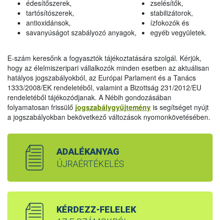
édesítőszerek,
zselésítők,
tartósítószerek,
stabilizátorok,
antioxidánsok,
ízfokozók és
savanyúságot szabályozó anyagok,
egyéb vegyületek.
E-szám keresőnk a fogyasztók tájékoztatására szolgál. Kérjük,
hogy az élelmiszeripari vállalkozók minden esetben az aktuálisan
hatályos jogszabályokból, az Európai Parlament és a Tanács
1333/2008/EK rendeletéből, valamint a Bizottság 231/2012/EU
rendeletéből tájékozódjanak. A Nébih gondozásában
folyamatosan frissülő
jogszabálygyűjtemény
is segítséget nyújt
a jogszabályokban bekövetkező változások nyomonkövetésében.
ADALÉKANYAG
ÚJRAÉRTÉKELÉS
KÉRDEZZ-FELELEK