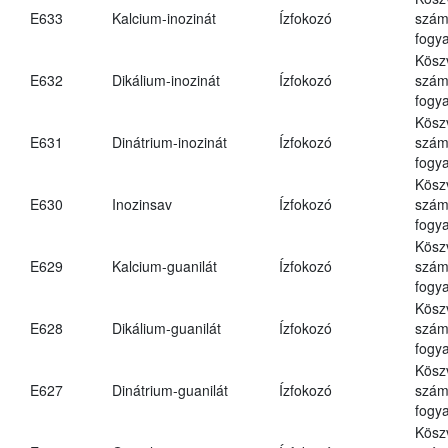
E633
Kalcium-inozinát
Ízfokozó
számá
fogya
Kösz
E632
Dikálium-inozinát
Ízfokozó
számá
fogya
Kösz
E631
Dinátrium-inozinát
Ízfokozó
számá
fogya
Kösz
E630
Inozinsav
Ízfokozó
számá
fogya
Kösz
E629
Kalcium-guanilát
Ízfokozó
számá
fogya
Kösz
E628
Dikálium-guanilát
Ízfokozó
számá
fogya
Kösz
E627
Dinátrium-guanilát
Ízfokozó
számá
fogya
Kösz